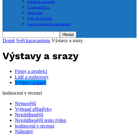
Kontakt & Spolupráce
O CamperLIFE.cz
Napište nám
POSLAT ČLÁNEK
Asociace kempování a karavaningu
Domů
Svět karavaningu
Výstavy a srazy
Výstavy a srazy
Firmy a prodejci
Lidé a rozhovory
Výstavy a srazy
hodnocení v recenzi
Nejnovější
Vybrané příspěvky
Nejoblíbenější
Nejoblíbenější tento týden
hodnocení v recenzi
Náhodný