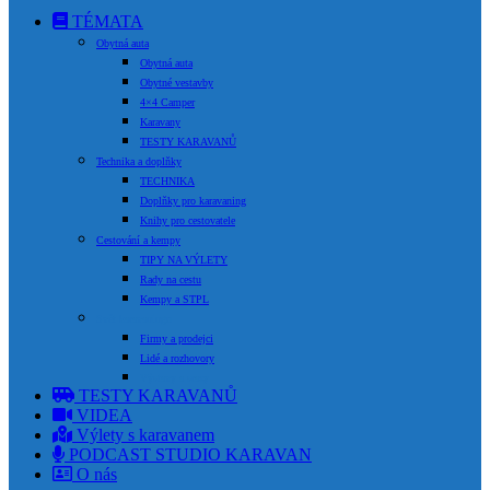
TÉMATA
Obytná auta
Obytná auta
Obytné vestavby
4×4 Camper
Karavany
TESTY KARAVANŮ
Technika a doplňky
TECHNIKA
Doplňky pro karavaning
Knihy pro cestovatele
Cestování a kempy
TIPY NA VÝLETY
Rady na cestu
Kempy a STPL
Svět karavaningu
Firmy a prodejci
Lidé a rozhovory
Výstavy a srazy
TESTY KARAVANŮ
VIDEA
Výlety s karavanem
PODCAST STUDIO KARAVAN
O nás