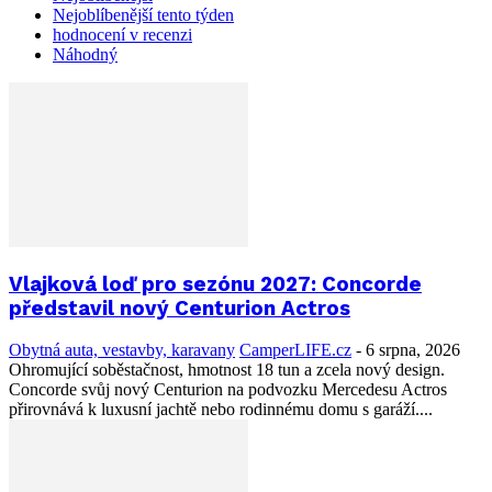
Nejoblíbenější tento týden
hodnocení v recenzi
Náhodný
Vlajková loď pro sezónu 2027: Concorde
představil nový Centurion Actros
Obytná auta, vestavby, karavany
CamperLIFE.cz
-
6 srpna, 2026
Ohromující soběstačnost, hmotnost 18 tun a zcela nový design.
Concorde svůj nový Centurion na podvozku Mercedesu Actros
přirovnává k luxusní jachtě nebo rodinnému domu s garáží....