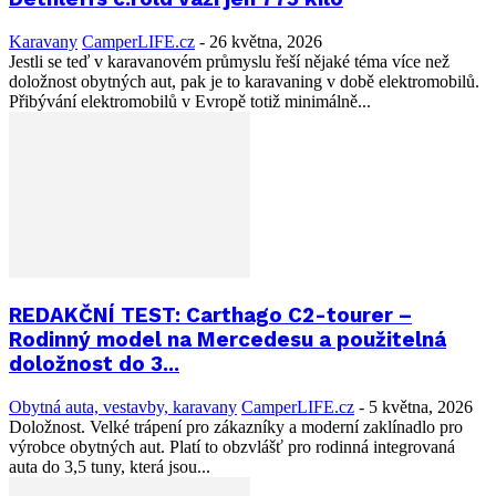
Karavany
CamperLIFE.cz
-
26 května, 2026
Jestli se teď v karavanovém průmyslu řeší nějaké téma více než
doložnost obytných aut, pak je to karavaning v době elektromobilů.
Přibývání elektromobilů v Evropě totiž minimálně...
REDAKČNÍ TEST: Carthago C2-tourer –
Rodinný model na Mercedesu a použitelná
doložnost do 3...
Obytná auta, vestavby, karavany
CamperLIFE.cz
-
5 května, 2026
Doložnost. Velké trápení pro zákazníky a moderní zaklínadlo pro
výrobce obytných aut. Platí to obzvlášť pro rodinná integrovaná
auta do 3,5 tuny, která jsou...