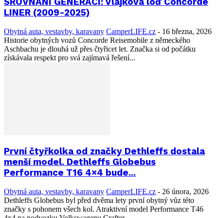
SROVNÁNÍ GENERACÍ: Vlajková loď Concorde
LINER (2009-2025)
Obytná auta, vestavby, karavany
CamperLIFE.cz
-
16 března, 2026
Historie obytných vozů Concorde Reisemobile z německého
Aschbachu je dlouhá už přes čtyřicet let. Značka si od počátku
získávala respekt pro svá zajímavá řešení...
První čtyřkolka od značky Dethleffs dostala
menší model. Dethleffs Globebus
Performance T16 4×4 bude...
Obytná auta, vestavby, karavany
CamperLIFE.cz
-
26 února, 2026
Dethleffs Globebus byl před dvěma lety první obytný vůz této
značky s pohonem všech kol. Atraktivní model Performance T46
4x4 na podvozku Volkswagenu Crafter...