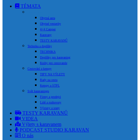
TÉMATA
Obytná auta
Obytná auta
Obytné vestavby
4×4 Camper
Karavany
TESTY KARAVANŮ
Technika a doplňky
TECHNIKA
Doplňky pro karavaning
Knihy pro cestovatele
Cestování a kempy
TIPY NA VÝLETY
Rady na cestu
Kempy a STPL
Svět karavaningu
Firmy a prodejci
Lidé a rozhovory
Výstavy a srazy
TESTY KARAVANŮ
VIDEA
Výlety s karavanem
PODCAST STUDIO KARAVAN
O nás