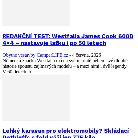
REDAKČNÍ TEST: Westfalia James Cook 600D
4×4 – nastavuje laťku i po 50 letech
Obytné vestavby
CamperLIFE.cz
-
4 června, 2026
Německá značka Westfalia má na svém kontě během své dlouhé
historie spoustu zajímavých modelů – a mezi nimi i dvě legendy.
V 60. letech to...
Lehký karavan pro elektromobily? Skládací
Dethleffs c.fold váží jen 775 kilo