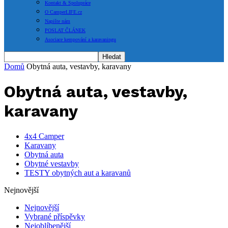
Kontakt & Spolupráce
O CamperLIFE.cz
Napište nám
POSLAT ČLÁNEK
Asociace kempování a karavaningu
Domů
Obytná auta, vestavby, karavany
Obytná auta, vestavby,
karavany
4x4 Camper
Karavany
Obytná auta
Obytné vestavby
TESTY obytných aut a karavanů
Nejnovější
Nejnovější
Vybrané příspěvky
Nejoblíbenější