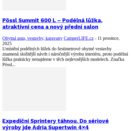
Pössl Summit 600 L – Podélná lůžka,
atraktivní cena a nový přední salon
Obytná auta, vestavby, karavany
CamperLIFE.cz
-
11 prosince,
2025
Umístění podélných lůžek do šestimetrové obytné vestavby
znamená složitější návrh i náročnější výrobu interiéru, proto podélná
lůžka prakticky nenajdeme v těch nejlevnějších modelech. Značka
Pössl...
Expediční Sprintery táhnou. Do sériové
výroby jde Adria Supertwin 4×4