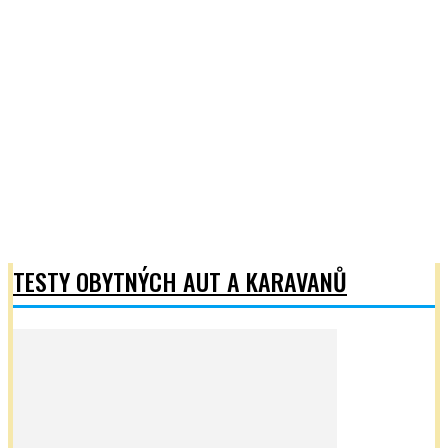
Vybavení pro karavaning
PŘEDSTAVUJEME: Přídavné kamery Garmin dézl Dualview
– eliminují mrtvé úhly a...
CamperLIFE.cz
-
8 června, 2026
Výhled z kabiny některých obytných aut není zrovna nejlepší.
Dlouhá a široká nástavba, dlouhý zadní převis a mohutná přední
část integrovaných vozů přináší řidiči mnoho...
Načíst další
TESTY OBYTNÝCH AUT A KARAVANŮ