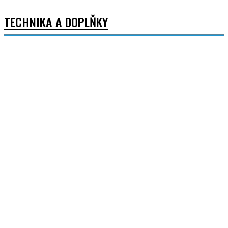
získávala respekt pro svá zajímavá řešení...
Načíst další
TECHNIKA A DOPLŇKY
Vše
TECHNIKA
Vybavení pro karavaning
Knihy pro cestovatele
Více