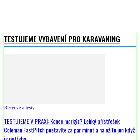
CamperLIFE.cz
-
3 října, 2025
Majitelé obytných automobilů s hmotností nad 3,5 tuny si mohou
v Česku pořídit evropskou mýtnou jednotku, která umožňuje provoz
bez omezení po většině evropských zemí. Platí...
Načíst další
TESTUJEME VYBAVENÍ PRO KARAVANING
Recenze a testy
TESTUJEME V PRAXI: Konec markýz? Lehký přístřešek
Coleman FastPitch postavíte za pár minut a naložíte jen když
je potřeba