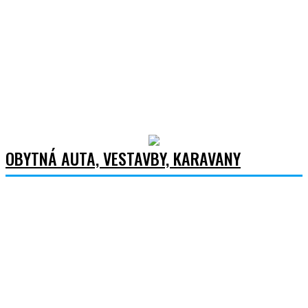
OBYTNÁ AUTA, VESTAVBY, KARAVANY
Vše
Obytná auta
Obytné vestavby
Karavany