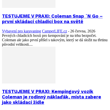
TESTUJEME V PRAXI: Coleman Snap `N Go –
první skládací chladící box na světě
Vybavení pro karavaning
CamperLIFE.cz
-
26 června, 2026
Pevných chladicích boxů pro kempování je na trhu bezpočet.
Coleman ale jako první přišel s takovým, který se dá složit na třetinu
původní velikosti....
TESTUJEME V PRAXI: Kempingový vozík
Coleman je rodinný náklaďák, místa zabere
jako skládací židle