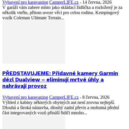
Vybavení pro karavaning
CamperLIFE.cz
-
14 června, 2026
V garáži vám zabere místo jako skládací židlička a rozložený je za
několik vteřin, přitom uveze věci pro celou rodinu. Kempingový
vozík Coleman Ultimate Terrain...
PŘEDSTAVUJEME: Přídavné kamery Garmin
dézl Dualview – eliminují mrtvé úhly a
nahrávají provoz
Vybavení pro karavaning
CamperLIFE.cz
-
8 června, 2026
Výhled z kabiny některých obytných aut není zrovna nejlepší.
Dlouhá a široká nástavba, dlouhý zadní převis a mohutná přední
část integrovaných vozů přináší řidiči mnoho...