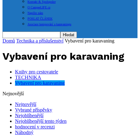
Kontakt & Spolupráce
O CamperLIFE.cz
Napište nám
POSLAT ČLÁNEK
Asociace kempování a karavaningu
Domů
Technika a příslušenství
Vybavení pro karavaning
Vybavení pro karavaning
Knihy pro cestovatele
TECHNIKA
Vybavení pro karavaning
Nejnovější
Nejnovější
Vybrané příspěvky
Nejoblíbenější
Nejoblíbenější tento týden
hodnocení v recenzi
Náhodný