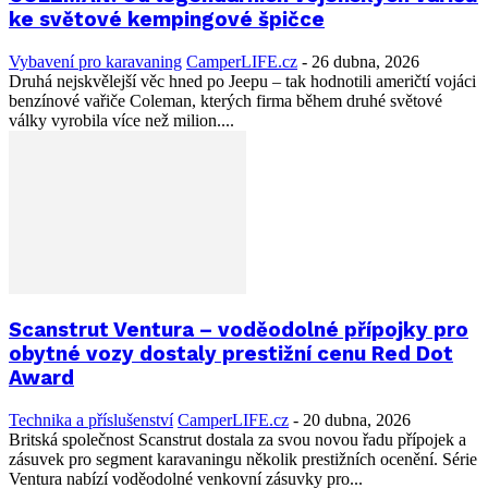
ke světové kempingové špičce
Vybavení pro karavaning
CamperLIFE.cz
-
26 dubna, 2026
Druhá nejskvělejší věc hned po Jeepu – tak hodnotili američtí vojáci
benzínové vařiče Coleman, kterých firma během druhé světové
války vyrobila více než milion....
Scanstrut Ventura – voděodolné přípojky pro
obytné vozy dostaly prestižní cenu Red Dot
Award
Technika a příslušenství
CamperLIFE.cz
-
20 dubna, 2026
Britská společnost Scanstrut dostala za svou novou řadu přípojek a
zásuvek pro segment karavaningu několik prestižních ocenění. Série
Ventura nabízí voděodolné venkovní zásuvky pro...