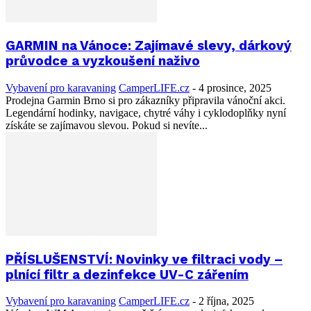
GARMIN na Vánoce: Zajímavé slevy, dárkový
průvodce a vyzkoušení naživo
Vybavení pro karavaning
CamperLIFE.cz
-
4 prosince, 2025
Prodejna Garmin Brno si pro zákazníky připravila vánoční akci.
Legendární hodinky, navigace, chytré váhy i cyklodoplňky nyní
získáte se zajímavou slevou. Pokud si nevíte...
PŘÍSLUŠENSTVÍ: Novinky ve filtraci vody –
plnící filtr a dezinfekce UV-C zářením
Vybavení pro karavaning
CamperLIFE.cz
-
2 října, 2025