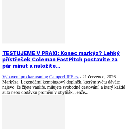
TESTUJEME V PRAXI: Konec markýz? Lehký
přístřešek Coleman FastPitch postavíte za
pár minut a naložíte...
Vybavení pro karavaning
CamperLIFE.cz
-
21 července, 2026
Markýza. Legendární kempingový doplněk, kterým světu dáváte
najevo, že žijete vanlife, milujete svobodné cestování, a který každé
auto nebo dodávku promění v obytňák. Jenže...