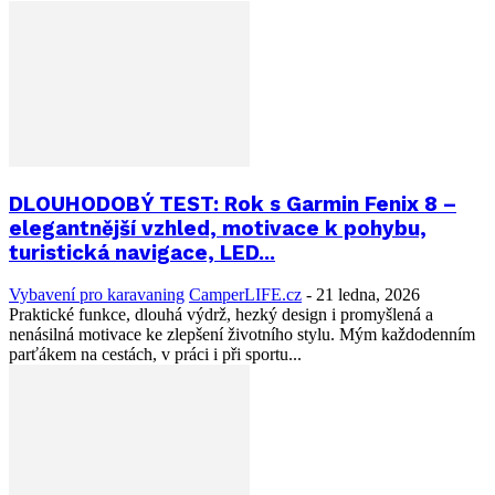
DLOUHODOBÝ TEST: Rok s Garmin Fenix 8 –
elegantnější vzhled, motivace k pohybu,
turistická navigace, LED...
Vybavení pro karavaning
CamperLIFE.cz
-
21 ledna, 2026
Praktické funkce, dlouhá výdrž, hezký design i promyšlená a
nenásilná motivace ke zlepšení životního stylu. Mým každodenním
parťákem na cestách, v práci i při sportu...