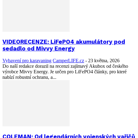
VIDEORECENZE: LiFePO4 akumulátory pod
sedadlo od Mivvy Energy
Vybavení pro karavaning
CamperLIFE.cz
-
23 května, 2026
Do naší redakce dorazil na recenzi zajímavý Akubox od českého
výrobce Mivvy Energy. Je určen pro LiFePO4 články, pro které
nabízí robustní ochranu, a...
COLEMAN: Od legendárních vojenských vařičů