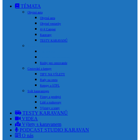
TÉMATA
Obytná auta
Obytná auta
Obytné vestavby
4×4 Camper
Karavany
TESTY KARAVANŮ
Technika a doplňky
TECHNIKA
Doplňky pro karavaning
Knihy pro cestovatele
Cestování a kempy
TIPY NA VÝLETY
Rady na cestu
Kempy a STPL
Svět karavaningu
Firmy a prodejci
Lidé a rozhovory
Výstavy a srazy
TESTY KARAVANŮ
VIDEA
Výlety s karavanem
PODCAST STUDIO KARAVAN
O nás