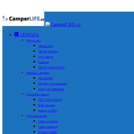
TÉMATA
Obytná auta
Obytná auta
Obytné vestavby
4×4 Camper
Karavany
TESTY KARAVANŮ
Technika a doplňky
TECHNIKA
Doplňky pro karavaning
Knihy pro cestovatele
Cestování a kempy
TIPY NA VÝLETY
Rady na cestu
Kempy a STPL
Svět karavaningu
Firmy a prodejci
Lidé a rozhovory
Výstavy a srazy