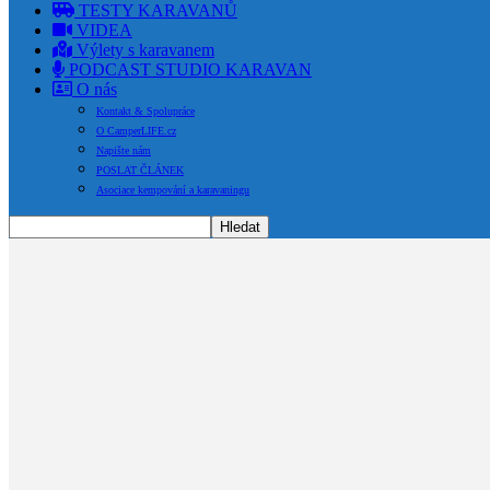
TESTY KARAVANŮ
VIDEA
Výlety s karavanem
PODCAST STUDIO KARAVAN
O nás
Kontakt & Spolupráce
O CamperLIFE.cz
Napište nám
POSLAT ČLÁNEK
Asociace kempování a karavaningu