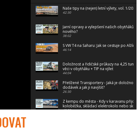
Naše tipy na (nejen) letní výlety, vol. 1/2026
42:30
Jarní opravy a vylepšení našich obytňáků an
nového?
38:02
S VW T4 na Saharu: Jak se cestuje po Alžírsk
46:14
Doložnost a řidičské průkazy na 4,25 tuny. 
věci v obytňáku + TIP na výlet
44:04
Přetížené Transportery - Jaká je doložnost
dodávek a jak ji navýšit?
26:30
Z kempu do města - Kdy v karavanu přijde
koloběžka, skládací elektrokolo nebo skútr
40:52
DOVAT
20 let zkušeností v servisu karavanů: Mění se
obytných vozidel?
55:33
Ze zákulisí - Jak se natáčelo V karavanu po 