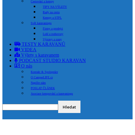
Cestování a kempy
TIPY NA VÝLETY
Rady na cestu
Kempy a STPL
Svět karavaningu
Firmy a prodejci
Lidé a rozhovory
Výstavy a srazy
TESTY KARAVANŮ
VIDEA
Výlety s karavanem
PODCAST STUDIO KARAVAN
O nás
Kontakt & Spolupráce
O CamperLIFE.cz
Napište nám
POSLAT ČLÁNEK
Asociace kempování a karavaningu