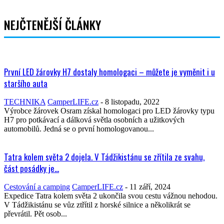
NEJČTENĚJŠÍ ČLÁNKY
První LED žárovky H7 dostaly homologaci – můžete je vyměnit i u
staršího auta
TECHNIKA
CamperLIFE.cz
-
8 listopadu, 2022
Výrobce žárovek Osram získal homologaci pro LED žárovky typu
H7 pro potkávací a dálková světla osobních a užitkových
automobilů. Jedná se o první homologovanou...
Tatra kolem světa 2 dojela. V Tádžikistánu se zřítila ze svahu,
část posádky je...
Cestování a camping
CamperLIFE.cz
-
11 září, 2024
Expedice Tatra kolem světa 2 ukončila svou cestu vážnou nehodou.
V Tádžikistánu se vůz ztřítil z horské silnice a několikrát se
převrátil. Pět osob...