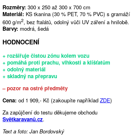
300 x 250 až 300 x 700 cm
Rozměry:
KS tkanina (30 % PET, 70 % PVC) s gramáží
Materiál:
2
600 g/m
, bez ftalátů, odolný vůči UV záření a hnilobě.
modrá, šedá
Barvy:
HODNOCENÍ
+ rozšiřuje čistou zónu kolem vozu
+ pomáhá proti prachu, vlhkosti a klíšťatům
+ odolný materiál
+ skladný na přepravu
– pozor na ostré předměty
od 1 909,- Kč (zakoupíte například
ZDE
)
Cena:
Za zapůjčení do testu děkujeme obchodu
.
Světkaravanů.cz
Text a foto: Jan Bordovský