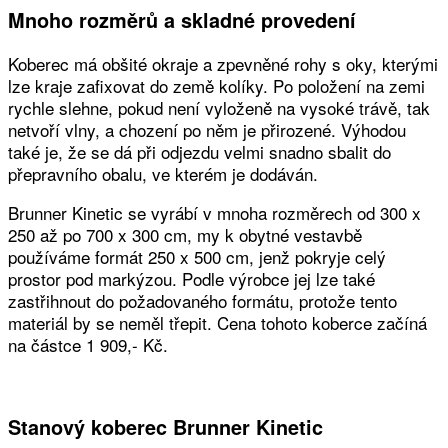
Mnoho rozměrů a skladné provedení
Koberec má obšité okraje a zpevněné rohy s oky, kterými
lze kraje zafixovat do země kolíky. Po položení na zemi
rychle slehne, pokud není vyloženě na vysoké trávě, tak
netvoří vlny, a chození po něm je přirozené. Výhodou
také je, že se dá při odjezdu velmi snadno sbalit do
přepravního obalu, ve kterém je dodáván.
Brunner Kinetic se vyrábí v mnoha rozměrech od 300 x
250 až po 700 x 300 cm, my k obytné vestavbě
používáme formát 250 x 500 cm, jenž pokryje celý
prostor pod markýzou. Podle výrobce jej lze také
zastřihnout do požadovaného formátu, protože tento
materiál by se neměl třepit. Cena tohoto koberce začíná
na částce 1 909,- Kč.
Stanový koberec Brunner Kinetic