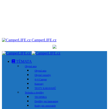
CamperLIFE.cz
TÉMATA
Obytná auta
Obytná auta
Obytné vestavby
4×4 Camper
Karavany
TESTY KARAVANŮ
Technika a doplňky
TECHNIKA
Doplňky pro karavaning
Knihy pro cestovatele