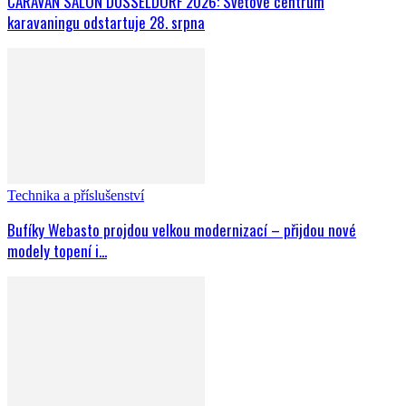
CARAVAN SALON DÜSSELDORF 2026: Světové centrum
karavaningu odstartuje 28. srpna
Technika a příslušenství
Bufíky Webasto projdou velkou modernizací – přijdou nové
modely topení i...