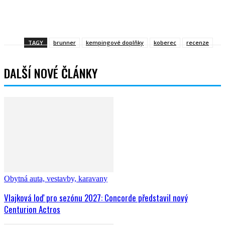
Facebook
Twitter
WhatsApp
Viber
TAGY
brunner
kempingové doplňky
koberec
recenze
DALŠÍ NOVÉ ČLÁNKY
Obytná auta, vestavby, karavany
Vlajková loď pro sezónu 2027: Concorde představil nový
Centurion Actros