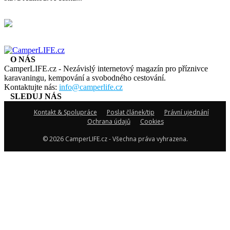
O NÁS
CamperLIFE.cz - Nezávislý internetový magazín pro příznivce
karavaningu, kempování a svobodného cestování.
Kontaktujte nás:
info@camperlife.cz
SLEDUJ NÁS
Kontakt & Spolupráce
Poslat článek/tip
Právní ujednání
Ochrana údajů
Cookies
© 2026 CamperLIFE.cz - Všechna práva vyhrazena.