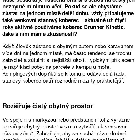
nezbytné minimum věcí. Pokud se ale chystáme
zůstat na jednom místě delší dobu, vždy přibalujeme
také venkovní stanový koberec – aktuálně už čtyři
roky aktivně používáme koberec Brunner Kinetic.
Jaké s ním máme zkušenosti?
Když člověk zůstane s obytným autem nebo karavanem
více dní na jednom místě, má často tendenci se trochu
zabydlet a zútulnit si nejbližší okolí. Typickým příkladem
je například pobyt na parcele v kempu u moře.
Kempingových doplňků se k tomu prodává celá řada,
stanový koberec patří rozhodně mezi ty praktičtější.
Rozšiřuje čistý obytný prostor
Ve spojení s markýzou nebo předstanem totiž výrazně
rozšiřuje obytný prostor vozu, a vytváří tak venkovní
„čistou zónu“. Zabraňuje, aby se suchá tráva, drobné
kamínky, písek, hlína, jehličí a další typy nečistot při