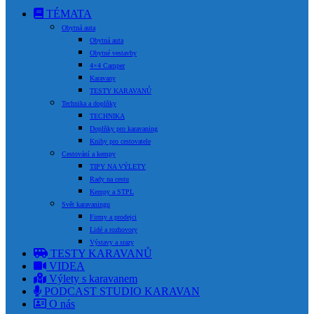
TÉMATA
Obytná auta
Obytná auta
Obytné vestavby
4×4 Camper
Karavany
TESTY KARAVANŮ
Technika a doplňky
TECHNIKA
Doplňky pro karavaning
Knihy pro cestovatele
Cestování a kempy
TIPY NA VÝLETY
Rady na cestu
Kempy a STPL
Svět karavaningu
Firmy a prodejci
Lidé a rozhovory
Výstavy a srazy
TESTY KARAVANŮ
VIDEA
Výlety s karavanem
PODCAST STUDIO KARAVAN
O nás