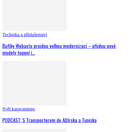
Technika a příslušenství
Bufíky Webasto projdou velkou modernizací – přijdou nové
modely topení i...
Svět karavaningu
PODCAST: S Transporterem do Alžírska a Tuniska