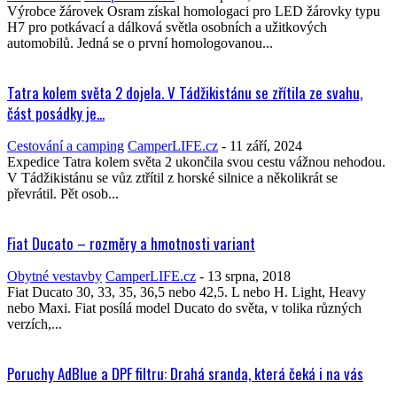
Výrobce žárovek Osram získal homologaci pro LED žárovky typu
H7 pro potkávací a dálková světla osobních a užitkových
automobilů. Jedná se o první homologovanou...
Tatra kolem světa 2 dojela. V Tádžikistánu se zřítila ze svahu,
část posádky je...
Cestování a camping
CamperLIFE.cz
-
11 září, 2024
Expedice Tatra kolem světa 2 ukončila svou cestu vážnou nehodou.
V Tádžikistánu se vůz ztřítil z horské silnice a několikrát se
převrátil. Pět osob...
Fiat Ducato – rozměry a hmotnosti variant
Obytné vestavby
CamperLIFE.cz
-
13 srpna, 2018
Fiat Ducato 30, 33, 35, 36,5 nebo 42,5. L nebo H. Light, Heavy
nebo Maxi. Fiat posílá model Ducato do světa, v tolika různých
verzích,...
Poruchy AdBlue a DPF filtru: Drahá sranda, která čeká i na vás