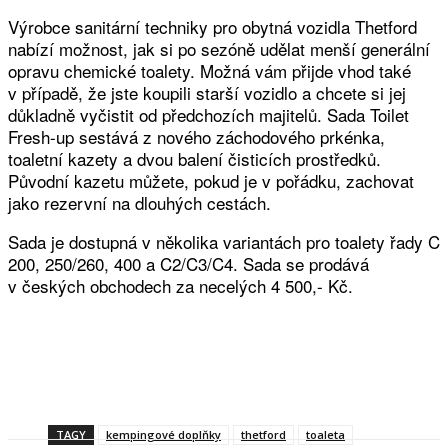
Výrobce sanitární techniky pro obytná vozidla Thetford
nabízí možnost, jak si po sezóně udělat menší generální
opravu chemické toalety. Možná vám přijde vhod také
v případě, že jste koupili starší vozidlo a chcete si jej
důkladně vyčistit od předchozích majitelů. Sada Toilet
Fresh-up sestává z nového záchodového prkénka,
toaletní kazety a dvou balení čisticích prostředků.
Původní kazetu můžete, pokud je v pořádku, zachovat
jako rezervní na dlouhých cestách.
Sada je dostupná v několika variantách pro toalety řady C
200, 250/260, 400 a C2/C3/C4. Sada se prodává
v českých obchodech za necelých 4 500,- Kč.
Facebook
Twitter
WhatsApp
Viber
TAGY
kempingové doplňky
thetford
toaleta