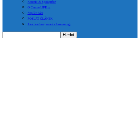
Kontakt & Spolupráce
O CamperLIFE.cz
Napište nám
POSLAT ČLÁNEK
Asociace kempování a karavaningu