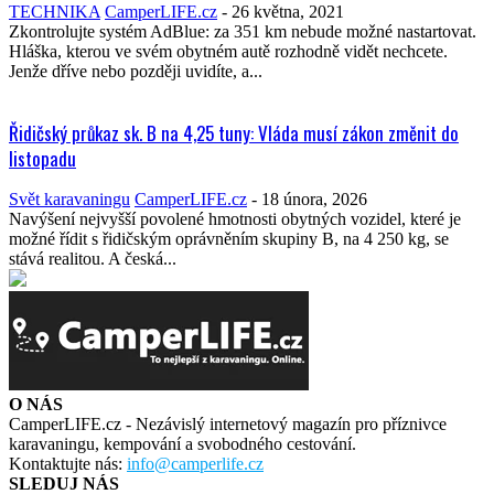
TECHNIKA
CamperLIFE.cz
-
26 května, 2021
Zkontrolujte systém AdBlue: za 351 km nebude možné nastartovat.
Hláška, kterou ve svém obytném autě rozhodně vidět nechcete.
Jenže dříve nebo později uvidíte, a...
Řidičský průkaz sk. B na 4,25 tuny: Vláda musí zákon změnit do
listopadu
Svět karavaningu
CamperLIFE.cz
-
18 února, 2026
Navýšení nejvyšší povolené hmotnosti obytných vozidel, které je
možné řídit s řidičským oprávněním skupiny B, na 4 250 kg, se
stává realitou. A česká...
O NÁS
CamperLIFE.cz - Nezávislý internetový magazín pro příznivce
karavaningu, kempování a svobodného cestování.
Kontaktujte nás:
info@camperlife.cz
SLEDUJ NÁS