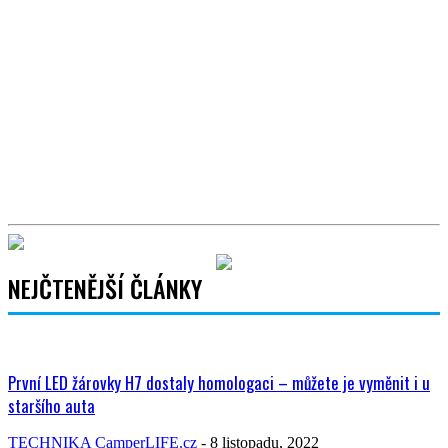
NEJČTENĚJŠÍ ČLÁNKY
První LED žárovky H7 dostaly homologaci – můžete je vyměnit i u
staršího auta
TECHNIKA
CamperLIFE.cz
-
8 listopadu, 2022