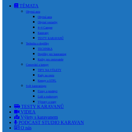
TÉMATA
Obytná auta
Obytná auta
Obytné vestavby
4×4 Camper
Karavany
TESTY KARAVANŮ
Technika a doplňky
TECHNIKA
Doplňky pro karavaning
Knihy pro cestovatele
Cestování a kempy
TIPY NA VÝLETY
Rady na cestu
Kempy a STPL
Svět karavaningu
Firmy a prodejci
Lidé a rozhovory
Výstavy a srazy
TESTY KARAVANŮ
VIDEA
Výlety s karavanem
PODCAST STUDIO KARAVAN
O nás