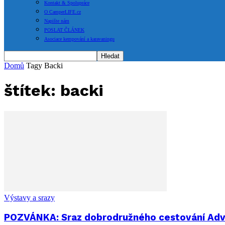
Kontakt & Spolupráce
O CamperLIFE.cz
Napište nám
POSLAT ČLÁNEK
Asociace kempování a karavaningu
Domů
Tagy
Backi
štítek: backi
Výstavy a srazy
POZVÁNKA: Sraz dobrodružného cestování Adve