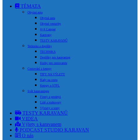
TÉMATA
Obytná auta
Obytná auta
Obytné vestavby
4×4 Camper
Karavany
TESTY KARAVANŮ
Technika a doplňky
TECHNIKA
Doplňky pro karavaning
Knihy pro cestovatele
Cestování a kempy
TIPY NA VÝLETY
Rady na cestu
Kempy a STPL
Svět karavaningu
Firmy a prodejci
Lidé a rozhovory
Výstavy a srazy
TESTY KARAVANŮ
VIDEA
Výlety s karavanem
PODCAST STUDIO KARAVAN
O nás