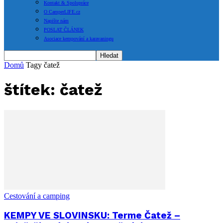
Kontakt & Spolupráce
O CamperLIFE.cz
Napište nám
POSLAT ČLÁNEK
Asociace kempování a karavaningu
Domů
Tagy
čatež
štítek: čatež
Cestování a camping
KEMPY VE SLOVINSKU: Terme Čatež –