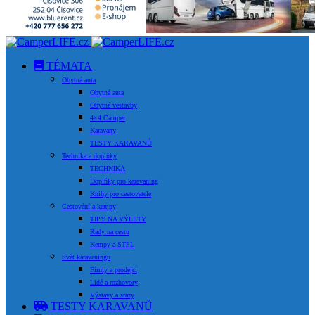
TÉMATA
Obytná auta
Obytná auta
Obytné vestavby
4×4 Camper
Karavany
TESTY KARAVANŮ
Technika a doplňky
TECHNIKA
Doplňky pro karavaning
Knihy pro cestovatele
Cestování a kempy
TIPY NA VÝLETY
Rady na cestu
Kempy a STPL
Svět karavaningu
Firmy a prodejci
Lidé a rozhovory
Výstavy a srazy
TESTY KARAVANŮ