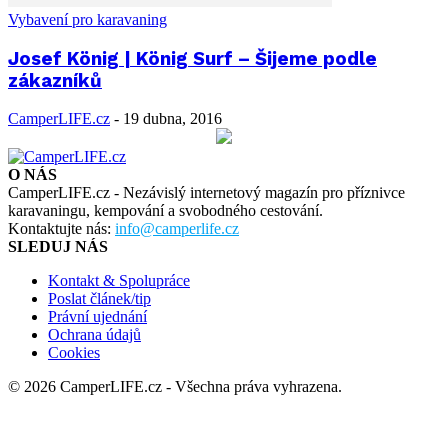
Vybavení pro karavaning
Josef König | König Surf – Šijeme podle
zákazníků
CamperLIFE.cz
-
19 dubna, 2016
O NÁS
CamperLIFE.cz - Nezávislý internetový magazín pro příznivce
karavaningu, kempování a svobodného cestování.
Kontaktujte nás:
info@camperlife.cz
SLEDUJ NÁS
Kontakt & Spolupráce
Poslat článek/tip
Právní ujednání
Ochrana údajů
Cookies
© 2026 CamperLIFE.cz - Všechna práva vyhrazena.