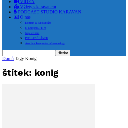
VIDEA
Výlety s karavanem
PODCAST STUDIO KARAVAN
O nás
Kontakt & Spolupráce
O CamperLIFE.cz
Napište nám
POSLAT ČLÁNEK
Asociace kempování a karavaningu
Domů
Tagy
Konig
štítek: konig