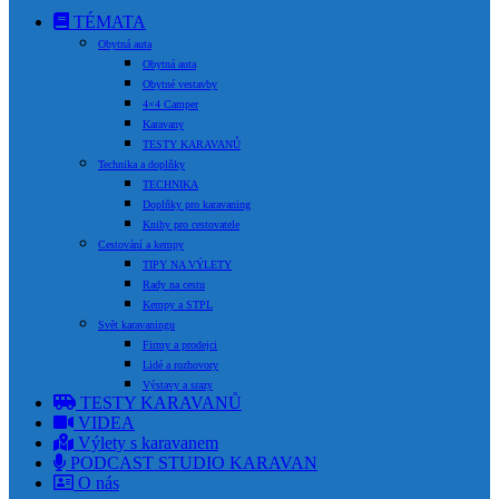
TÉMATA
Obytná auta
Obytná auta
Obytné vestavby
4×4 Camper
Karavany
TESTY KARAVANŮ
Technika a doplňky
TECHNIKA
Doplňky pro karavaning
Knihy pro cestovatele
Cestování a kempy
TIPY NA VÝLETY
Rady na cestu
Kempy a STPL
Svět karavaningu
Firmy a prodejci
Lidé a rozhovory
Výstavy a srazy
TESTY KARAVANŮ
VIDEA
Výlety s karavanem
PODCAST STUDIO KARAVAN
O nás