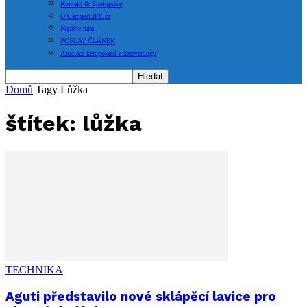
Kontakt & Spolupráce
O CamperLIFE.cz
Napište nám
POSLAT ČLÁNEK
Asociace kempování a karavaningu
Domů
Tagy
Lůžka
štítek: lůžka
TECHNIKA
Aguti představilo nové sklápěcí lavice pro