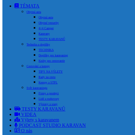
TÉMATA
Obytná auta
Obytná auta
Obytné vestavby
4×4 Camper
Karavany
TESTY KARAVANŮ
Technika a doplňky
TECHNIKA
Doplňky pro karavaning
Knihy pro cestovatele
Cestování a kempy
TIPY NA VÝLETY
Rady na cestu
Kempy a STPL
Svět karavaningu
Firmy a prodejci
Lidé a rozhovory
Výstavy a srazy
TESTY KARAVANŮ
VIDEA
Výlety s karavanem
PODCAST STUDIO KARAVAN
O nás