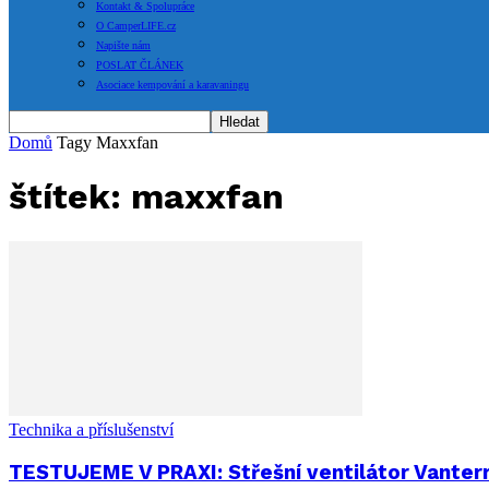
Kontakt & Spolupráce
O CamperLIFE.cz
Napište nám
POSLAT ČLÁNEK
Asociace kempování a karavaningu
Domů
Tagy
Maxxfan
štítek: maxxfan
Technika a příslušenství
TESTUJEME V PRAXI: Střešní ventilátor Vanter