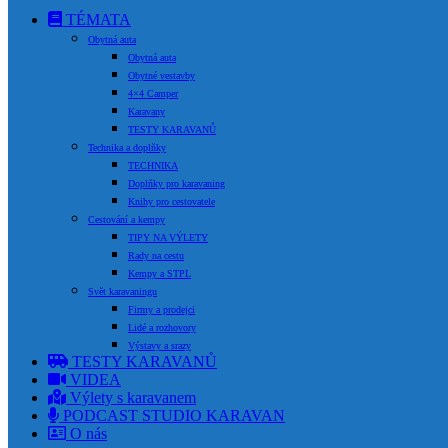
TÉMATA
Obytná auta
Obytná auta
Obytné vestavby
4×4 Camper
Karavany
TESTY KARAVANŮ
Technika a doplňky
TECHNIKA
Doplňky pro karavaning
Knihy pro cestovatele
Cestování a kempy
TIPY NA VÝLETY
Rady na cestu
Kempy a STPL
Svět karavaningu
Firmy a prodejci
Lidé a rozhovory
Výstavy a srazy
TESTY KARAVANŮ
VIDEA
Výlety s karavanem
PODCAST STUDIO KARAVAN
O nás