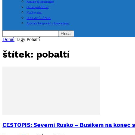
Kontakt & Spolupráce
O CamperLIFE.cz
Napište nám
POSLAT ČLÁNEK
Asociace kempování a karavaningu
Domů
Tagy
Pobaltí
štítek: pobaltí
CESTOPIS: Severní Rusko – Busíkem na konec s