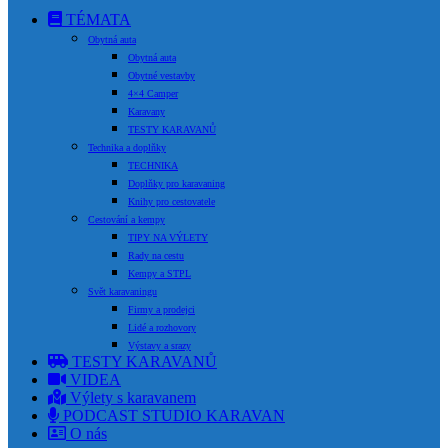
TÉMATA
Obytná auta
Obytná auta
Obytné vestavby
4×4 Camper
Karavany
TESTY KARAVANŮ
Technika a doplňky
TECHNIKA
Doplňky pro karavaning
Knihy pro cestovatele
Cestování a kempy
TIPY NA VÝLETY
Rady na cestu
Kempy a STPL
Svět karavaningu
Firmy a prodejci
Lidé a rozhovory
Výstavy a srazy
TESTY KARAVANŮ
VIDEA
Výlety s karavanem
PODCAST STUDIO KARAVAN
O nás