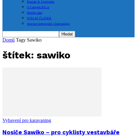
Kontakt & Spolupráce
O CamperLIFE.cz
Napište nám
POSLAT ČLÁNEK
Asociace kempování a karavaningu
Domů
Tagy
Sawiko
štítek: sawiko
Vybavení pro karavaning
Nosiče Sawiko – pro cyklisty vestavbáře