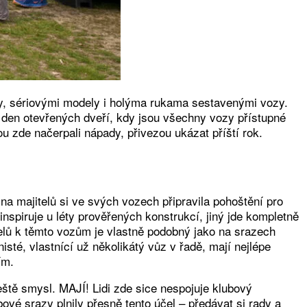
, sériovými modely i holýma rukama sestavenými vozy.
á den otevřených dveří, kdy jsou všechny vozy přístupné
u zde načerpali nápady, přivezou ukázat příští rok.
a majitelů si ve svých vozech připravila pohoštění pro
nspiruje u léty prověřených konstrukcí, jiný jde kompletně
telů k těmto vozům je vlastně podobný jako na srazech
isté, vlastnící už několikátý vůz v řadě, mají nejlépe
ím.
eště smysl. MAJÍ! Lidi zde sice nespojuje klubový
ové srazy plnily přesně tento účel – předávat si rady a