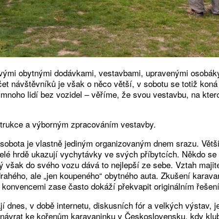
vými obytnými dodávkami, vestavbami, upravenými osobáky
čet návštěvníků je však o něco větší, v sobotu se totiž kon
 mnoho lidí bez vozidel – věříme, že svou vestavbu, na ktero
strukce a výborným zpracováním vestavby.
sobota je vlastně jediným organizovaným dnem srazu. Většin
telé hrdě ukazují vychytávky ve svých příbytcích. Někdo se i
dý však do svého vozu dává to nejlepší ze sebe. Vztah maji
 drahého, ale „jen koupeného“ obytného auta. Zkušení karavan
 konvencemi zase často dokáží překvapit originálním řešen
í dnes, v době internetu, diskusních fór a velkých výstav, j
ný návrat ke kořenům karavaninku v Československu, kdy klub