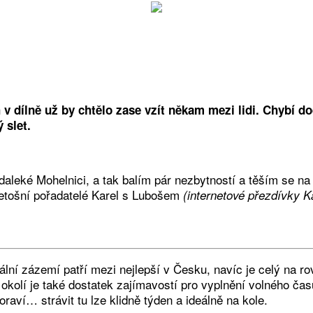
 dílně už by chtělo zase vzít někam mezi lidi. Chybí dod
 slet.
aleké Mohelnici, a tak balím pár nezbytností a těším se n
 letošní pořadatelé Karel s Lubošem
(internetové přezdívky K
 zázemí patří mezi nejlepší v Česku, navíc je celý na rovině
V okolí je také dostatek zajímavostí pro vyplnění volného 
ví… strávit tu lze klidně týden a ideálně na kole.