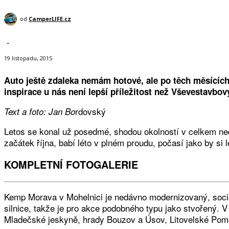
od
CamperLIFE.cz
-
19 listopadu, 2015
Auto ještě zdaleka nemám hotové, ale po těch měsících v
inspirace u nás není lepší příležitost než Vševestavbový
rdovský
Text a foto: Jan Bo
Letos se konal už posedmé, shodou okolností v celkem ned
začátek října, babí léto v plném proudu, počasí jako by si
KOMPLETNÍ FOTOGALERIE
Kemp Morava v Mohelnici je nedávno modernizovaný, sociální
silnice, takže je pro akce podobného typu jako stvořený. 
Mladečské jeskyně, hrady Bouzov a Úsov, Litovelské Pomora