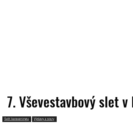
7. Vševestavbový slet v
Svět karavaningu
Výstavy a srazy