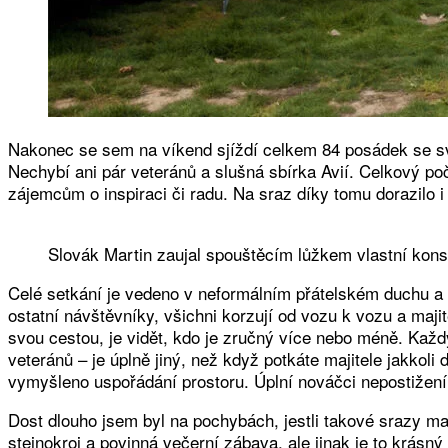
Nakonec se sem na víkend sjíždí celkem 84 posádek se s
Nechybí ani pár veteránů a slušná sbírka Avií. Celkový po
zájemcům o inspiraci či radu. Na sraz díky tomu dorazilo i
Slovák Martin zaujal spouštěcím lůžkem vlastní kon
Celé setkání je vedeno v neformálním přátelském duchu a 
ostatní návštěvníky, všichni korzují od vozu k vozu a maji
svou cestou, je vidět, kdo je zručný více nebo méně. Kaž
veteránů – je úplně jiný, než když potkáte majitele jakkoli
vymyšleno uspořádání prostoru. Úplní nováčci nepostižení
Dost dlouho jsem byl na pochybách, jestli takové srazy maj
stejnokroj a povinná večerní zábava, ale jinak je to krás