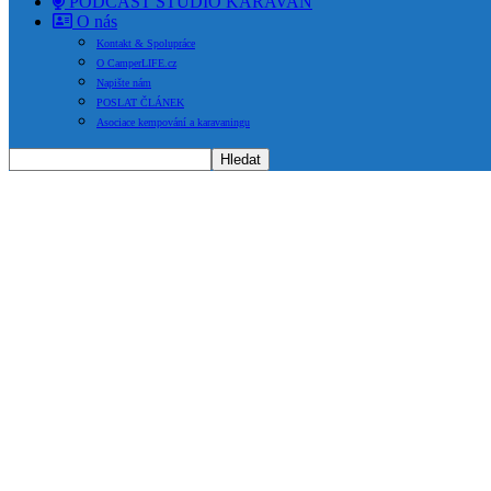
PODCAST STUDIO KARAVAN
O nás
Kontakt & Spolupráce
O CamperLIFE.cz
Napište nám
POSLAT ČLÁNEK
Asociace kempování a karavaningu