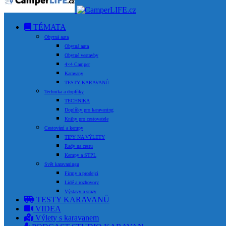
TÉMATA
Obytná auta
Obytná auta
Obytné vestavby
4×4 Camper
Karavany
TESTY KARAVANŮ
Technika a doplňky
TECHNIKA
Doplňky pro karavaning
Knihy pro cestovatele
Cestování a kempy
TIPY NA VÝLETY
Rady na cestu
Kempy a STPL
Svět karavaningu
Firmy a prodejci
Lidé a rozhovory
Výstavy a srazy
TESTY KARAVANŮ
VIDEA
Výlety s karavanem