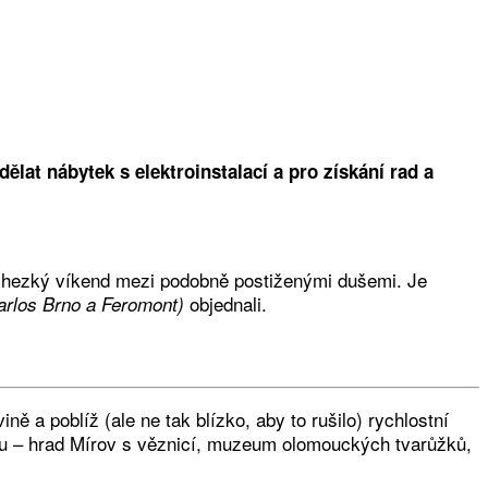
ělat nábytek s elektroinstalací a pro získání rad a
a hezký víkend mezi podobně postiženými dušemi. Je
objednali.
arlos Brno a Feromont)
 a poblíž (ale ne tak blízko, aby to rušilo) rychlostní
času – hrad Mírov s věznicí, muzeum olomouckých tvarůžků,