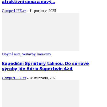
atraktivní cena a nový...
CamperLIFE.cz
-
11 prosince, 2025
Obytná auta, vestavby, karavany
Expediční Sprintery táhnou. Do sériové
výroby jde Adria Supertwin 4×4
CamperLIFE.cz
-
28 listopadu, 2025