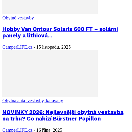
Obytné vestavby
Hobby Van Ontour Solaris 600 FT – solární
panely a lithiová...
CamperLIFE.cz
-
15 listopadu, 2025
Obytná auta, vestavby, karavany
NOVINKY 2026: Nejlevnější obytná vestavba
na trhu? Co nabízí Bürstner Papillon
CamperLIFE.cz
-
16 října, 2025