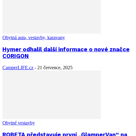
Obytná auta, vestavby, karavany
Hymer odhalil další informace o nové značce
CORIGON
CamperLIFE.cz
-
21 července, 2025
Obytné vestavby
ROBETA představuje první „GlamperVan“ na