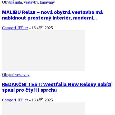
Obytná auta, vestavby, karavany
MALIBU Relax – nová obytná vestavba má
nabídnout prostorný interiér, moderní...
CamperLIFE.cz
-
16 září, 2025
Obytné vestavby
REDAKČNÍ TEST: Westfalia New Kelsey nabízí
spaní pro čtyři i sprchu
CamperLIFE.cz
-
13 září, 2025