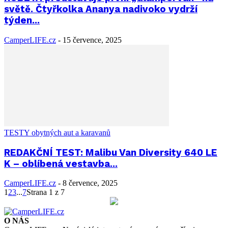
světě. Čtyřkolka Ananya nadivoko vydrží
týden...
CamperLIFE.cz
-
15 července, 2025
TESTY obytných aut a karavanů
REDAKČNÍ TEST: Malibu Van Diversity 640 LE
K – oblíbená vestavba...
CamperLIFE.cz
-
8 července, 2025
1
2
3
...
7
Strana 1 z 7
O NÁS