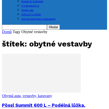
Kontakt & Spolupráce
O CamperLIFE.cz
Napište nám
POSLAT ČLÁNEK
Asociace kempování a karavaningu
Domů
Tagy
Obytné vestavby
štítek: obytné vestavby
Obytná auta, vestavby, karavany
Pössl Summit 600 L – Podélná lůžka,