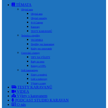
TÉMATA
Obytná auta
Obytná auta
Obytné vestavby
4×4 Camper
Karavany
TESTY KARAVANŮ
Technika a doplňky
TECHNIKA
Doplňky pro karavaning
Knihy pro cestovatele
Cestování a kempy
TIPY NA VÝLETY
Rady na cestu
Kempy a STPL
Svět karavaningu
Firmy a prodejci
Lidé a rozhovory
Výstavy a srazy
TESTY KARAVANŮ
VIDEA
Výlety s karavanem
PODCAST STUDIO KARAVAN
O nás