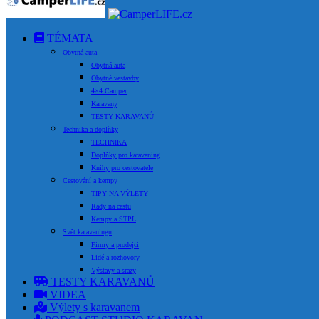
TÉMATA
Obytná auta
Obytná auta
Obytné vestavby
4×4 Camper
Karavany
TESTY KARAVANŮ
Technika a doplňky
TECHNIKA
Doplňky pro karavaning
Knihy pro cestovatele
Cestování a kempy
TIPY NA VÝLETY
Rady na cestu
Kempy a STPL
Svět karavaningu
Firmy a prodejci
Lidé a rozhovory
Výstavy a srazy
TESTY KARAVANŮ
VIDEA
Výlety s karavanem