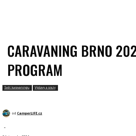
CARAVANING BRNO 2024
PROGRAM
Svět karavaningu
Výstavy a srazy
od
CamperLIFE.cz
-