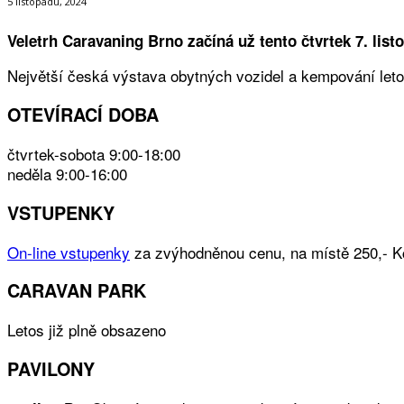
5 listopadu, 2024
Veletrh Caravaning Brno začíná už tento čtvrtek 7. lis
Největší česká výstava obytných vozidel a kempování letos
OTEVÍRACÍ DOBA
čtvrtek-sobota 9:00-18:00
neděla 9:00-16:00
VSTUPENKY
On-line vstupenky
za zvýhodněnou cenu, na místě 250,- Kč (
CARAVAN PARK
Letos již plně obsazeno
PAVILONY