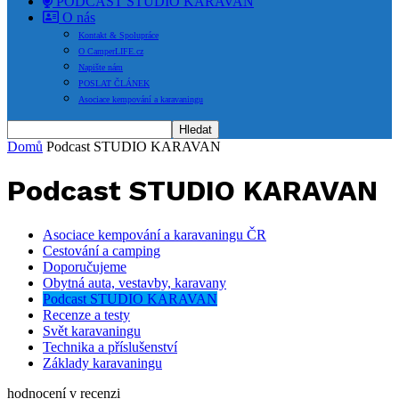
PODCAST STUDIO KARAVAN
O nás
Kontakt & Spolupráce
O CamperLIFE.cz
Napište nám
POSLAT ČLÁNEK
Asociace kempování a karavaningu
Domů
Podcast STUDIO KARAVAN
Podcast STUDIO KARAVAN
Asociace kempování a karavaningu ČR
Cestování a camping
Doporučujeme
Obytná auta, vestavby, karavany
Podcast STUDIO KARAVAN
Recenze a testy
Svět karavaningu
Technika a příslušenství
Základy karavaningu
hodnocení v recenzi