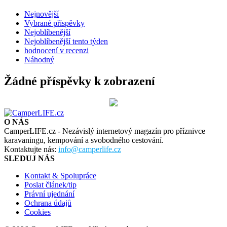
Nejnovější
Vybrané příspěvky
Nejoblíbenější
Nejoblíbenější tento týden
hodnocení v recenzi
Náhodný
Žádné příspěvky k zobrazení
O NÁS
CamperLIFE.cz - Nezávislý internetový magazín pro příznivce
karavaningu, kempování a svobodného cestování.
Kontaktujte nás:
info@camperlife.cz
SLEDUJ NÁS
Kontakt & Spolupráce
Poslat článek/tip
Právní ujednání
Ochrana údajů
Cookies