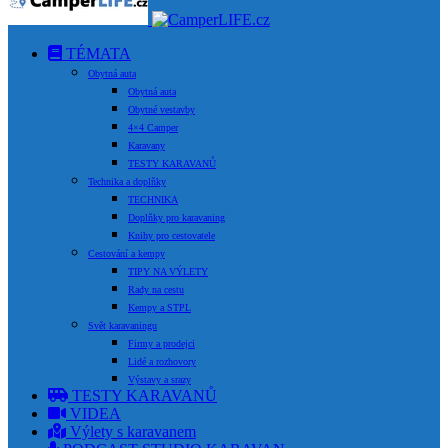
TÉMATA
Obytná auta
Obytná auta
Obytné vestavby
4×4 Camper
Karavany
TESTY KARAVANŮ
Technika a doplňky
TECHNIKA
Doplňky pro karavaning
Knihy pro cestovatele
Cestování a kempy
TIPY NA VÝLETY
Rady na cestu
Kempy a STPL
Svět karavaningu
Firmy a prodejci
Lidé a rozhovory
Výstavy a srazy
TESTY KARAVANŮ
VIDEA
Výlety s karavanem