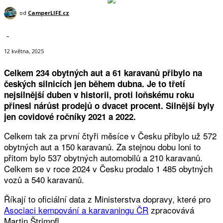
od
CamperLIFE.cz
-
12 května, 2025
Celkem 234 obytných aut a 61 karavanů přibylo na
českých silnicích jen během dubna. Je to třetí
nejsilnější duben v historii, proti loňskému roku
přinesl nárůst prodejů o dvacet procent. Silnější byly
jen covidové ročníky 2021 a 2022.
Celkem tak za první čtyři měsíce v Česku přibylo už 572
obytných aut a 150 karavanů. Za stejnou dobu loni to
přitom bylo 537 obytných automobilů a 210 karavanů.
Celkem se v roce 2024 v Česku prodalo 1 485 obytných
vozů a 540 karavanů.
Říkají to oficiální data z Ministerstva dopravy, které pro
Asociaci kempování a karavaningu ČR
zpracovává
Martin Štrimpfl.