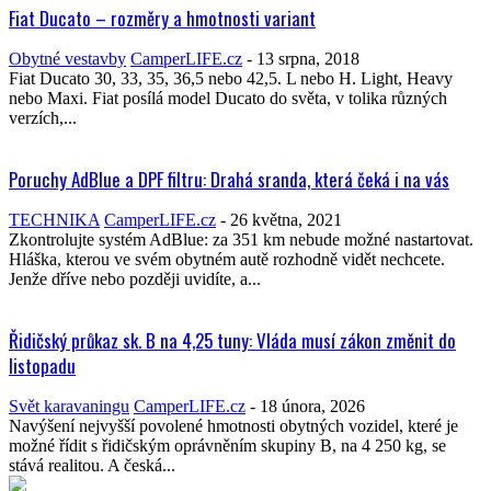
Fiat Ducato – rozměry a hmotnosti variant
Obytné vestavby
CamperLIFE.cz
-
13 srpna, 2018
Fiat Ducato 30, 33, 35, 36,5 nebo 42,5. L nebo H. Light, Heavy
nebo Maxi. Fiat posílá model Ducato do světa, v tolika různých
verzích,...
Poruchy AdBlue a DPF filtru: Drahá sranda, která čeká i na vás
TECHNIKA
CamperLIFE.cz
-
26 května, 2021
Zkontrolujte systém AdBlue: za 351 km nebude možné nastartovat.
Hláška, kterou ve svém obytném autě rozhodně vidět nechcete.
Jenže dříve nebo později uvidíte, a...
Řidičský průkaz sk. B na 4,25 tuny: Vláda musí zákon změnit do
listopadu
Svět karavaningu
CamperLIFE.cz
-
18 února, 2026
Navýšení nejvyšší povolené hmotnosti obytných vozidel, které je
možné řídit s řidičským oprávněním skupiny B, na 4 250 kg, se
stává realitou. A česká...