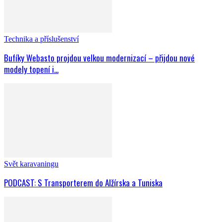
Technika a příslušenství
Bufíky Webasto projdou velkou modernizací – přijdou nové
modely topení i...
Svět karavaningu
PODCAST: S Transporterem do Alžírska a Tuniska