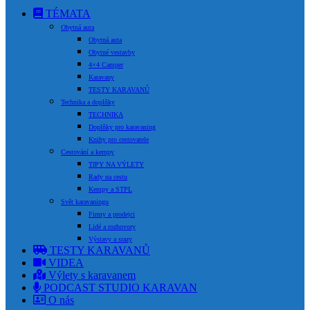
TÉMATA
Obytná auta
Obytná auta
Obytné vestavby
4×4 Camper
Karavany
TESTY KARAVANŮ
Technika a doplňky
TECHNIKA
Doplňky pro karavaning
Knihy pro cestovatele
Cestování a kempy
TIPY NA VÝLETY
Rady na cestu
Kempy a STPL
Svět karavaningu
Firmy a prodejci
Lidé a rozhovory
Výstavy a srazy
TESTY KARAVANŮ
VIDEA
Výlety s karavanem
PODCAST STUDIO KARAVAN
O nás