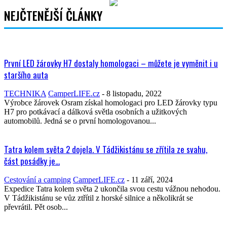
NEJČTENĚJŠÍ ČLÁNKY
První LED žárovky H7 dostaly homologaci – můžete je vyměnit i u
staršího auta
TECHNIKA
CamperLIFE.cz
-
8 listopadu, 2022
Výrobce žárovek Osram získal homologaci pro LED žárovky typu
H7 pro potkávací a dálková světla osobních a užitkových
automobilů. Jedná se o první homologovanou...
Tatra kolem světa 2 dojela. V Tádžikistánu se zřítila ze svahu,
část posádky je...
Cestování a camping
CamperLIFE.cz
-
11 září, 2024
Expedice Tatra kolem světa 2 ukončila svou cestu vážnou nehodou.
V Tádžikistánu se vůz ztřítil z horské silnice a několikrát se
převrátil. Pět osob...