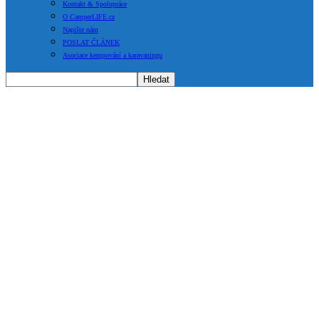
Kontakt & Spolupráce
O CamperLIFE.cz
Napište nám
POSLAT ČLÁNEK
Asociace kempování a karavaningu