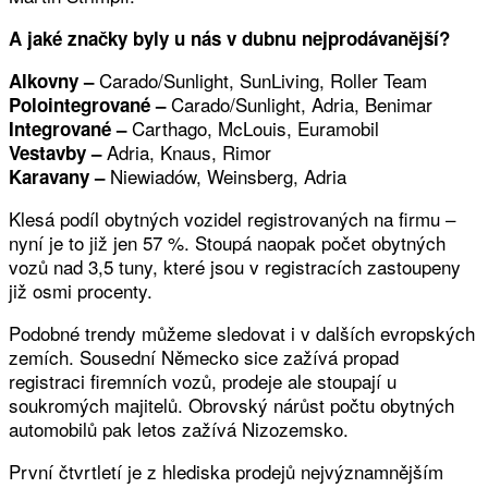
A jaké značky byly u nás v dubnu nejprodávanější?
Carado/Sunlight, SunLiving, Roller Team
Alkovny –
Carado/Sunlight, Adria, Benimar
Polointegrované –
Carthago, McLouis, Euramobil
Integrované –
Adria, Knaus, Rimor
Vestavby –
Niewiadów, Weinsberg, Adria
Karavany –
Klesá podíl obytných vozidel registrovaných na firmu –
nyní je to již jen 57 %. Stoupá naopak počet obytných
vozů nad 3,5 tuny, které jsou v registracích zastoupeny
již osmi procenty.
Podobné trendy můžeme sledovat i v dalších evropských
zemích. Sousední Německo sice zažívá propad
registraci firemních vozů, prodeje ale stoupají u
soukromých majitelů. Obrovský nárůst počtu obytných
automobilů pak letos zažívá Nizozemsko.
První čtvrtletí je z hlediska prodejů nejvýznamnějším