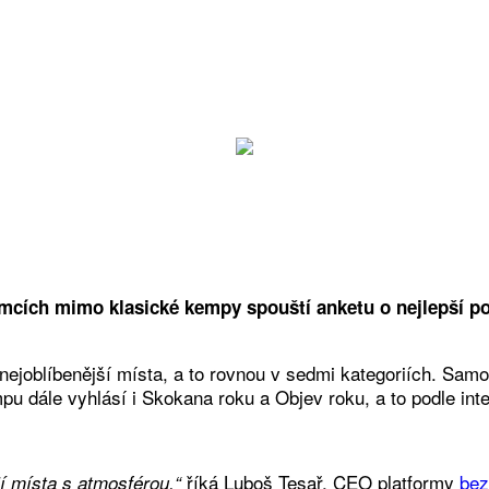
cích mimo klasické kempy spouští anketu o nejlepší po
nejoblíbenější místa, a to rovnou v sedmi kategoriích. Samo
 dále vyhlásí i Skokana roku a Objev roku, a to podle inter
říká Luboš Tesař, CEO platformy
be
í místa s atmosférou,“