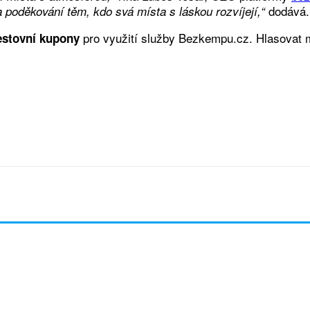
dodává.
a poděkování těm, kdo svá místa s láskou rozvíjejí,“
pro využití služby Bezkempu.cz. Hlasovat m
estovní kupony
t
Facebook
Twitter
WhatsApp
Emai