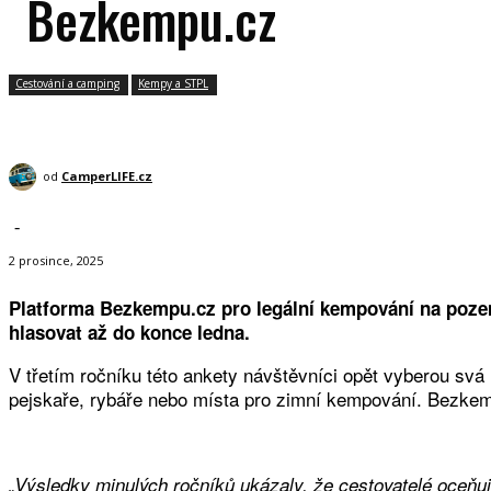
Bezkempu.cz
Cestování a camping
Kempy a STPL
od
CamperLIFE.cz
-
2 prosince, 2025
Platforma Bezkempu.cz pro legální kempování na pozem
hlasovat až do konce ledna.
V třetím ročníku této ankety návštěvníci opět vyberou svá 
pejskaře, rybáře nebo místa pro zimní kempování. Bezkempu
„Výsledky minulých ročníků ukázaly, že cestovatelé oceňuj