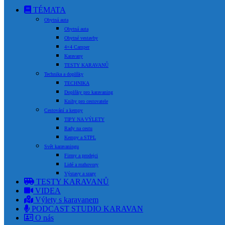
TÉMATA
Obytná auta
Obytná auta
Obytné vestavby
4×4 Camper
Karavany
TESTY KARAVANŮ
Technika a doplňky
TECHNIKA
Doplňky pro karavaning
Knihy pro cestovatele
Cestování a kempy
TIPY NA VÝLETY
Rady na cestu
Kempy a STPL
Svět karavaningu
Firmy a prodejci
Lidé a rozhovory
Výstavy a srazy
TESTY KARAVANŮ
VIDEA
Výlety s karavanem
PODCAST STUDIO KARAVAN
O nás