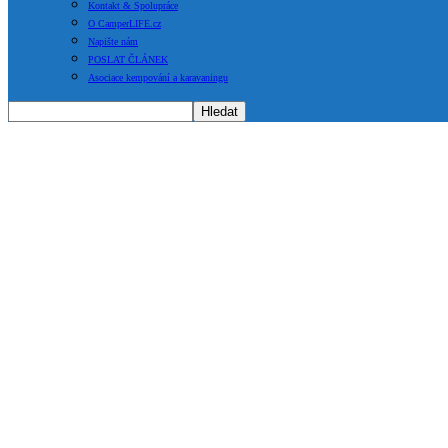
Kontakt & Spolupráce
O CamperLIFE.cz
Napište nám
POSLAT ČLÁNEK
Asociace kempování a karavaningu