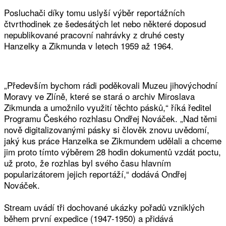
Posluchači díky tomu uslyší výběr reportážních
čtvrthodinek ze šedesátých let nebo některé doposud
nepublikované pracovní nahrávky z druhé cesty
Hanzelky a Zikmunda v letech 1959 až 1964.
„Především bychom rádi poděkovali Muzeu jihovýchodní
Moravy ve Zlíně, které se stará o archiv Miroslava
Zikmunda a umožnilo využití těchto pásků,“ říká ředitel
Programu Českého rozhlasu Ondřej Nováček. „Nad těmi
nově digitalizovanými pásky si člověk znovu uvědomí,
jaký kus práce Hanzelka se Zikmundem udělali a chceme
jim proto tímto výběrem 28 hodin dokumentů vzdát poctu,
už proto, že rozhlas byl svého času hlavním
popularizátorem jejich reportáží,“ dodává Ondřej
Nováček.
Stream uvádí tři dochované ukázky pořadů vzniklých
během první expedice (1947-1950) a přidává