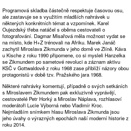
Programová skladba částečně respektuje časovou osu,
ale zastavuje se s využitím mladších nahrávek u
některých konkrétních témat a vzpomínek. Karel
Oujezdský třeba natáčel s oběma cestovateli o
fotografování. Dagmar Misařová měla možnost vydat se
na místo, kde H+Z trénovali na Afriku. Marek Janáč
zachytil Miroslava Zikmunda v jeho domě ve Zlíně. Káva
u Kische z roku 1990 připomene, co si mysleli Hanzelka
se Zikmundem po sametové revoluci a záznam aktivu
KSČ v Gottwaldově z roku 1968 zase přiblíží názory obou
protagonistů v době tzv. Pražského jara 1968.
Některé nahrávky komentují, případně o svých setkáních
s Miroslavem Zikmundem pak exkluzivně vyprávějí,
cestovatelé Petr Horký a Miroslav Náplava, rozhlasoví
moderátoři Lucie Výborná nebo Vladimír Kroc.
Nejmladším snímkem hlasu Miroslava Zikmunda jsou
jeho úvahy o výrazných epochách naší moderní historie z
roku 2014.