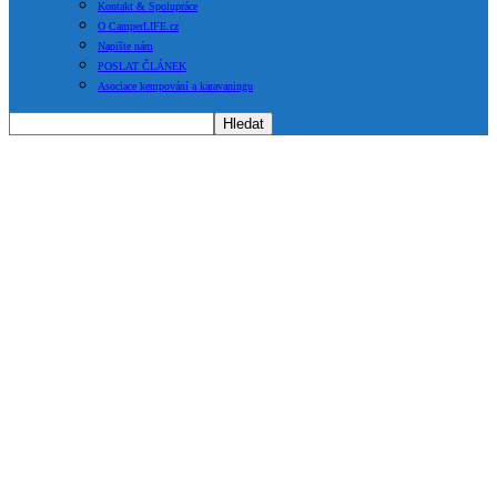
Kontakt & Spolupráce
O CamperLIFE.cz
Napište nám
POSLAT ČLÁNEK
Asociace kempování a karavaningu