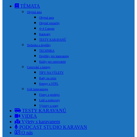
TÉMATA
Obytná auta
Obytná auta
Obytné vestavby
4×4 Camper
Karavany
TESTY KARAVANŮ
Technika a doplňky
TECHNIKA
Doplňky pro karavaning
Knihy pro cestovatele
Cestování a kempy
TIPY NA VÝLETY
Rady na cestu
Kempy a STPL
Svět karavaningu
Firmy a prodejci
Lidé a rozhovory
Výstavy a srazy
TESTY KARAVANŮ
VIDEA
Výlety s karavanem
PODCAST STUDIO KARAVAN
O nás