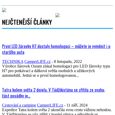
NEJČTENĚJŠÍ ČLÁNKY
První LED žárovky H7 dostaly homologaci – můžete je vyměnit i u
staršího auta
TECHNIKA
CamperLIFE.cz
-
8 listopadu, 2022
Výrobce žárovek Osram získal homologaci pro LED žárovky typu
H7 pro potkávací a dálková světla osobních a užitkových
automobilů. Jedná se o první homologovanou...
Tatra kolem světa 2 dojela. V Tádžikistánu se zřítila ze svahu,
část posádky je...
Cestování a camping
CamperLIFE.cz
-
11 září, 2024
Expedice Tatra kolem světa 2 ukončila svou cestu vážnou nehodou.
V Tádžikistánu se vůz ztřítil z horské silnice a několikrát se