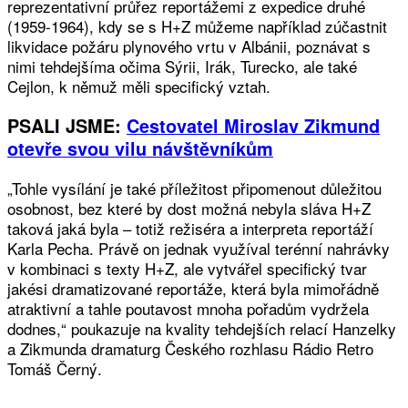
reprezentativní průřez reportážemi z expedice druhé
(1959-1964), kdy se s H+Z můžeme například zúčastnit
likvidace požáru plynového vrtu v Albánii, poznávat s
nimi tehdejšíma očima Sýrii, Irák, Turecko, ale také
Cejlon, k němuž měli specifický vztah.
PSALI JSME:
Cestovatel Miroslav Zikmund
otevře svou vilu návštěvníkům
„Tohle vysílání je také příležitost připomenout důležitou
osobnost, bez které by dost možná nebyla sláva H+Z
taková jaká byla – totiž režiséra a interpreta reportáží
Karla Pecha. Právě on jednak využíval terénní nahrávky
v kombinaci s texty H+Z, ale vytvářel specifický tvar
jakési dramatizované reportáže, která byla mimořádně
atraktivní a tahle poutavost mnoha pořadům vydržela
dodnes,“ poukazuje na kvality tehdejších relací Hanzelky
a Zikmunda dramaturg Českého rozhlasu Rádio Retro
Tomáš Černý.