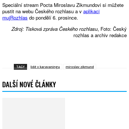
Speciální stream Pocta Miroslavu Zikmundovi si můžete
pustit na webu Českého rozhlasu a v
aplikaci
mujRozhlas
do pondělí 6. prosince.
, Foto: Český
Zdroj: Tisková zpráva Českého rozhlasu
rozhlas a archiv redakce
Facebook
Twitter
WhatsApp
Viber
TAGY
lidé v karavaningu
miroslav zikmund
DALŠÍ NOVÉ ČLÁNKY