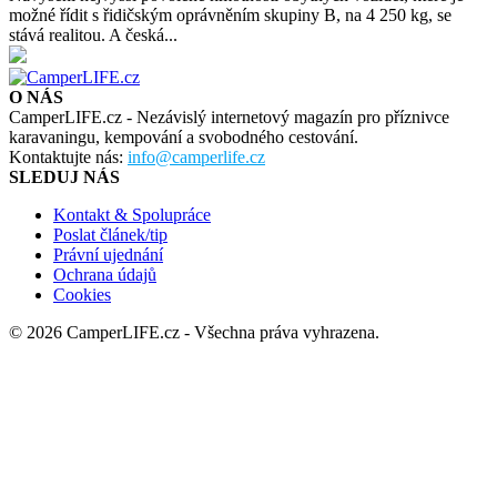
možné řídit s řidičským oprávněním skupiny B, na 4 250 kg, se
stává realitou. A česká...
O NÁS
CamperLIFE.cz - Nezávislý internetový magazín pro příznivce
karavaningu, kempování a svobodného cestování.
Kontaktujte nás:
info@camperlife.cz
SLEDUJ NÁS
Kontakt & Spolupráce
Poslat článek/tip
Právní ujednání
Ochrana údajů
Cookies
© 2026 CamperLIFE.cz - Všechna práva vyhrazena.