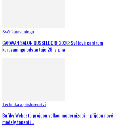
Svět karavaningu
CARAVAN SALON DÜSSELDORF 2026: Světové centrum
karavaningu odstartuje 28. srpna
Technika a příslušenství
Bufíky Webasto projdou velkou modernizací – přijdou nové
modely topení i...