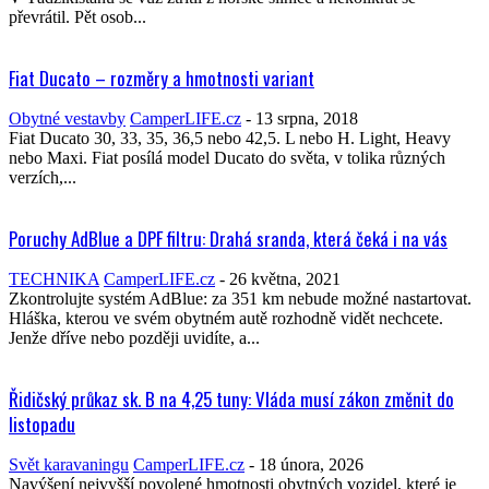
převrátil. Pět osob...
Fiat Ducato – rozměry a hmotnosti variant
Obytné vestavby
CamperLIFE.cz
-
13 srpna, 2018
Fiat Ducato 30, 33, 35, 36,5 nebo 42,5. L nebo H. Light, Heavy
nebo Maxi. Fiat posílá model Ducato do světa, v tolika různých
verzích,...
Poruchy AdBlue a DPF filtru: Drahá sranda, která čeká i na vás
TECHNIKA
CamperLIFE.cz
-
26 května, 2021
Zkontrolujte systém AdBlue: za 351 km nebude možné nastartovat.
Hláška, kterou ve svém obytném autě rozhodně vidět nechcete.
Jenže dříve nebo později uvidíte, a...
Řidičský průkaz sk. B na 4,25 tuny: Vláda musí zákon změnit do
listopadu
Svět karavaningu
CamperLIFE.cz
-
18 února, 2026
Navýšení nejvyšší povolené hmotnosti obytných vozidel, které je