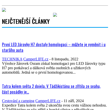
NEJČTENĚJŠÍ ČLÁNKY
První LED žárovky H7 dostaly homologaci – můžete je vyměnit i u
staršího auta
TECHNIKA
CamperLIFE.cz
-
8 listopadu, 2022
Výrobce žárovek Osram získal homologaci pro LED žárovky typu
H7 pro potkávací a dálková světla osobních a užitkových
automobilů. Jedná se o první homologovanou...
Tatra kolem světa 2 dojela. V Tádžikistánu se zřítila ze svahu,
část posádky je...
Cestování a camping
CamperLIFE.cz
-
11 září, 2024
Expedice Tatra kolem světa 2 ukončila svou cestu vážnou nehodou.
V Tádžikistánu se vůz ztřítil z horské silnice a několikrát se