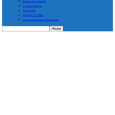
Kontakt & Spolupráce
O CamperLIFE.cz
Napište nám
POSLAT ČLÁNEK
Asociace kempování a karavaningu