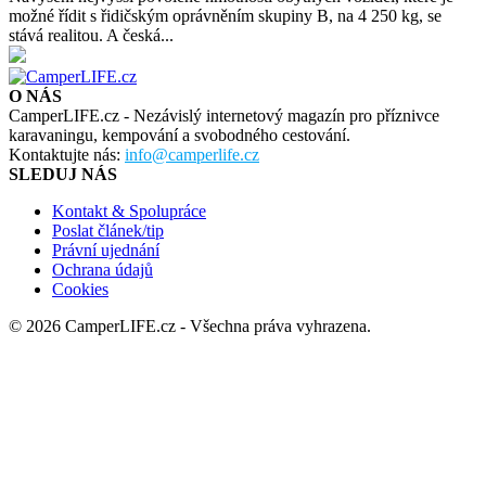
možné řídit s řidičským oprávněním skupiny B, na 4 250 kg, se
stává realitou. A česká...
O NÁS
CamperLIFE.cz - Nezávislý internetový magazín pro příznivce
karavaningu, kempování a svobodného cestování.
Kontaktujte nás:
info@camperlife.cz
SLEDUJ NÁS
Kontakt & Spolupráce
Poslat článek/tip
Právní ujednání
Ochrana údajů
Cookies
© 2026 CamperLIFE.cz - Všechna práva vyhrazena.