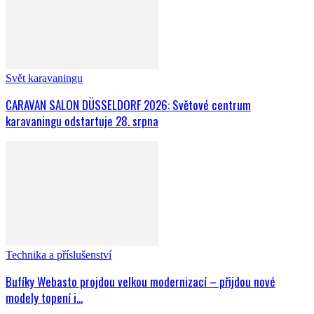
Svět karavaningu
CARAVAN SALON DÜSSELDORF 2026: Světové centrum
karavaningu odstartuje 28. srpna
Technika a příslušenství
Bufíky Webasto projdou velkou modernizací – přijdou nové
modely topení i...