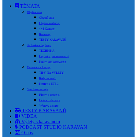
TÉMATA
Obytná auta
Obytná auta
Obytné vestavby
4×4 Camper
Karavany
TESTY KARAVANŮ
Technika a doplňky
TECHNIKA
Doplňky pro karavaning
Knihy pro cestovatele
Cestování a kempy
TIPY NA VÝLETY
Rady na cestu
Kempy a STPL
Svět karavaningu
Firmy a prodejci
Lidé a rozhovory
Výstavy a srazy
TESTY KARAVANŮ
VIDEA
Výlety s karavanem
PODCAST STUDIO KARAVAN
O nás