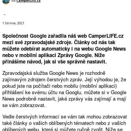
od
CamperLIFE.cz
-
1 června, 2021
Společnost Google zařadila náš web CamperLIFE.cz
mezi své zpravodajské zdroje. Články od nás tak
můžete odebírat automaticky i na webu Google News
nebo v mobilní aplikaci Zprávy Google. Níže
přinášíme návod, jak si vše správně nastavit.
Zpravodajská služba Google News je rozhodně
zajímavým zdrojem čerstvých zpráv. Její výhodou je, že
pokud jste na počítači nebo mobilu (mobilní aplikaci)
přihlášení ke svému účtu na Googlu, můžete si v Google
News podrobně nastavit, jaké zprávy vás zajímají a mají
se vám zobrazovat.
Vedle čerstvých informací se vám tak mohou zobrazovat
také články o vašich oblíbených tématech nebo z vašich
oblíbených webu, které si můžete ručně zvolit. Níže se