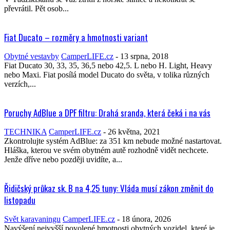
převrátil. Pět osob...
Fiat Ducato – rozměry a hmotnosti variant
Obytné vestavby
CamperLIFE.cz
-
13 srpna, 2018
Fiat Ducato 30, 33, 35, 36,5 nebo 42,5. L nebo H. Light, Heavy
nebo Maxi. Fiat posílá model Ducato do světa, v tolika různých
verzích,...
Poruchy AdBlue a DPF filtru: Drahá sranda, která čeká i na vás
TECHNIKA
CamperLIFE.cz
-
26 května, 2021
Zkontrolujte systém AdBlue: za 351 km nebude možné nastartovat.
Hláška, kterou ve svém obytném autě rozhodně vidět nechcete.
Jenže dříve nebo později uvidíte, a...
Řidičský průkaz sk. B na 4,25 tuny: Vláda musí zákon změnit do
listopadu
Svět karavaningu
CamperLIFE.cz
-
18 února, 2026
Navýšení nejvyšší povolené hmotnosti obytných vozidel, které je