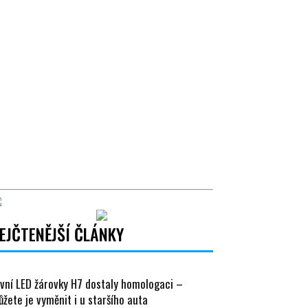
EJČTENĚJŠÍ ČLÁNKY
vní LED žárovky H7 dostaly homologaci –
žete je vyměnit i u staršího auta