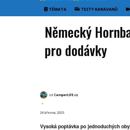
TÉMATA
TESTY KARAVANŮ
Německý Hornbac
pro dodávky
Obytná auta, vestavby, karavany
Obytné vestavby
Technika
od
CamperLIFE.cz
-
26 března, 2025
Vysoká poptávka po jednoduchých oby