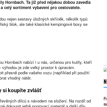
ily Hornbach. Ta již před nějakou dobou zavedla
 celý sortiment vybavení pro cestovatele.
dou nejen sestavy úložných skříněk, několik typů
ňský blok, ale také klasické kempingové boxy se
 Hornbach nabízí i u nás, určenou pro kutily, kteří
 – výhodou je zde velký prostor k úpravám.
t přesně podle vašeho vozu (například při použití
ybrat vhodný nátěr.
N
 si koupíte zvlášť
Pr
dřevěných dílců s návodem na složení. Na rozdíl od
mů
 dokoupit ještě spojovací materiál a další díly.