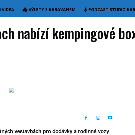
VIDEA
VÝLETY S KARAVANEM
PODCAST STUDIO KA
h nabízí kempingové box
 a příslušenství
Vybavení pro karavaning
tných vestavbách pro dodávky a rodinné vozy