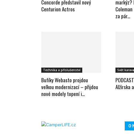
Concorde představil nový
markýz? L
Centurion Actros
Coleman 
za pár...
Technika a příslušenství
Svět karav
Bufíky Webasto projdou
PODCAST:
velkou modernizací – přijdou
Alžírska 
nové modely topení i...
O 