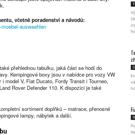
k.
T
Vý
žá
ntu, včetně poradenství a návodů:
os
r-moebel-auswaehlen
ho
Ta
zř
aké přehlednou tabulku, jaká část se hodí do
C
pravy. Kempingové boxy jsou v nabídce pro vozy VW
Ex
 i model V, Fiat Ducato, Fordy Transit i Tourneo,
vá
 Land Rover Defender 110. K dispozici je také
ho
ompletní sortiment doplňků – matrace, přenosné
Fi
empingové lampy, nábytek a další.
O
Fi
vbu
He