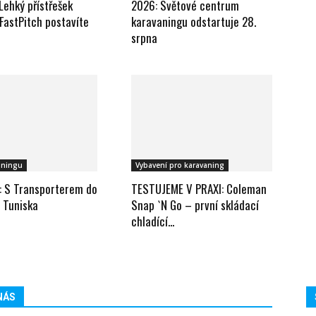
ehký přístřešek
2026: Světové centrum
FastPitch postavíte
karavaningu odstartuje 28.
srpna
aningu
Vybavení pro karavaning
 S Transporterem do
TESTUJEME V PRAXI: Coleman
a Tuniska
Snap `N Go – první skládací
chladící...
NÁS