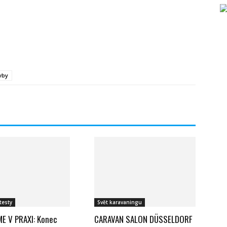
Twitter
WhatsApp
Email
vby
testy
Svět karavaningu
E V PRAXI: Konec
CARAVAN SALON DÜSSELDORF