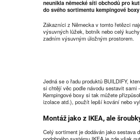
neunikla německé síti obchodů pro kut
do svého sortimentu kempingové boxy a
Zákazníci z Německa v tomto řetězci naj
výsuvných lůžek, botník nebo celý kuchy
zadním výsuvným úložným prostorem.
Jedná se o řadu produktů BUILDIFY, kterou
si chtějí věc podle návodu sestavit sami
Kempingové boxy si tak můžete přizpůsobi
izolace atd.), použít lepší kování nebo v
Montáž jako z IKEA, ale šroubky
Celý sortiment je dodáván jako sestava 
podobného systému IKEA je zde však nutné