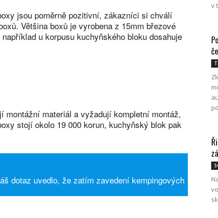
v 
xy jsou poměrně pozitivní, zákazníci si chválí
boxů. Většina boxů je vyrobena z 15mm březové
a například u korpusu kuchyňského bloku dosahuje
Po
če
T
Zk
mo
au
po
í montážní materiál a vyžadují kompletní montáž,
boxy stojí okolo 19 000 korun, kuchyňský blok pak
Ři
zá
S
áš dotaz uvedlo, že zatím zavedení kempingových
Na
vo
sk