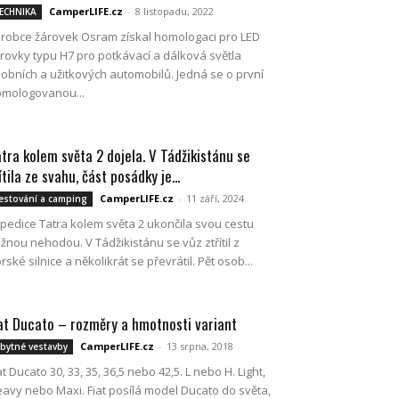
CamperLIFE.cz
-
8 listopadu, 2022
ECHNIKA
robce žárovek Osram získal homologaci pro LED
rovky typu H7 pro potkávací a dálková světla
obních a užitkových automobilů. Jedná se o první
mologovanou...
tra kolem světa 2 dojela. V Tádžikistánu se
ítila ze svahu, část posádky je...
CamperLIFE.cz
-
11 září, 2024
estování a camping
pedice Tatra kolem světa 2 ukončila svou cestu
žnou nehodou. V Tádžikistánu se vůz ztřítil z
rské silnice a několikrát se převrátil. Pět osob...
at Ducato – rozměry a hmotnosti variant
CamperLIFE.cz
-
13 srpna, 2018
bytné vestavby
at Ducato 30, 33, 35, 36,5 nebo 42,5. L nebo H. Light,
avy nebo Maxi. Fiat posílá model Ducato do světa,