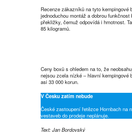
Recenze zákazníků na tyto kempingové bo
jednoduchou montáž a dobrou funkčnost 
překližky, čemuž odpovídá i hmotnost. T
85 kilogramů.
Ceny boxů s ohledem na to, že neobsahuj
nejsou zcela nízké – hlavní kempingové 
asi 33 000 korun.
V Česku zatím nebude
České zastoupení řetězce Hornbach na n
vestaveb do prodeje neplánuje.
Text: Jan Bordovský