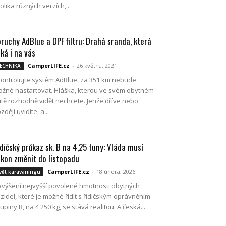
tolika různých verzích,...
ruchy AdBlue a DPF filtru: Drahá sranda, která
ká i na vás
CamperLIFE.cz
-
26 května, 2021
ECHNIKA
ontrolujte systém AdBlue: za 351 km nebude
žné nastartovat. Hláška, kterou ve svém obytném
tě rozhodně vidět nechcete. Jenže dříve nebo
zději uvidíte, a...
dičský průkaz sk. B na 4,25 tuny: Vláda musí
kon změnit do listopadu
CamperLIFE.cz
-
18 února, 2026
vět karavaningu
výšení nejvyšší povolené hmotnosti obytných
zidel, které je možné řídit s řidičským oprávněním
upiny B, na 4 250 kg, se stává realitou. A česká...