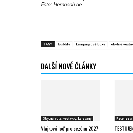
Foto: Hornbach.de
Facebook
Sdílet
TAGY
buildify
kempingové boxy
obytné vesta
DALŠÍ NOVÉ ČLÁNKY
Obytná auta, vestavby, karavany
Recenze a 
Vlajková loď pro sezónu 2027:
TESTUJEM