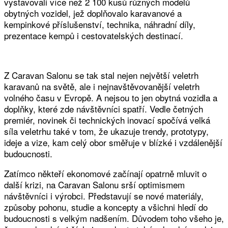
vystavovali více než 2 100 kusů různých modelů
obytných vozidel, jež doplňovalo karavanové a
kempinkové příslušenství, technika, náhradní díly,
prezentace kempů i cestovatelských destinací.
Z Caravan Salonu se tak stal nejen největší veletrh
karavanů na světě, ale i nejnavštěvovanější veletrh
volného času v Evropě. A nejsou to jen obytná vozidla a
doplňky, které zde návštěvníci spatří. Vedle četných
premiér, novinek či technických inovací spočívá velká
síla veletrhu také v tom, že ukazuje trendy, prototypy,
ideje a vize, kam celý obor směřuje v blízké i vzdálenější
budoucnosti.
Zatímco někteří ekonomové začínají opatrně mluvit o
další krizi, na Caravan Salonu srší optimismem
návštěvníci i výrobci. Představují se nové materiály,
způsoby pohonu, studie a koncepty a všichni hledí do
budoucnosti s velkým nadšením. Důvodem toho všeho je,