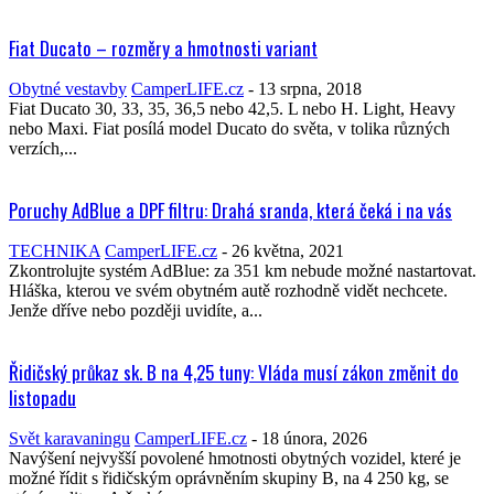
Fiat Ducato – rozměry a hmotnosti variant
Obytné vestavby
CamperLIFE.cz
-
13 srpna, 2018
Fiat Ducato 30, 33, 35, 36,5 nebo 42,5. L nebo H. Light, Heavy
nebo Maxi. Fiat posílá model Ducato do světa, v tolika různých
verzích,...
Poruchy AdBlue a DPF filtru: Drahá sranda, která čeká i na vás
TECHNIKA
CamperLIFE.cz
-
26 května, 2021
Zkontrolujte systém AdBlue: za 351 km nebude možné nastartovat.
Hláška, kterou ve svém obytném autě rozhodně vidět nechcete.
Jenže dříve nebo později uvidíte, a...
Řidičský průkaz sk. B na 4,25 tuny: Vláda musí zákon změnit do
listopadu
Svět karavaningu
CamperLIFE.cz
-
18 února, 2026
Navýšení nejvyšší povolené hmotnosti obytných vozidel, které je
možné řídit s řidičským oprávněním skupiny B, na 4 250 kg, se