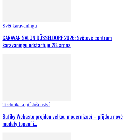
Svět karavaningu
CARAVAN SALON DÜSSELDORF 2026: Světové centrum
karavaningu odstartuje 28. srpna
Technika a příslušenství
Bufíky Webasto projdou velkou modernizací – přijdou nové
modely topení i...