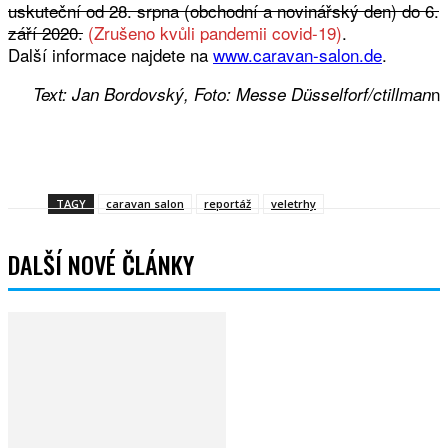
uskuteční od 28. srpna (obchodní a novinářský den) do 6.
září 2020.
(Zrušeno kvůli pandemii covid-19)
.
Další informace najdete na
www.caravan-salon.de
.
n
Text: Jan Bordovský, Foto: Messe Düsselforf/ctillman
Facebook
Twitter
WhatsApp
Viber
TAGY
caravan salon
reportáž
veletrhy
DALŠÍ NOVÉ ČLÁNKY