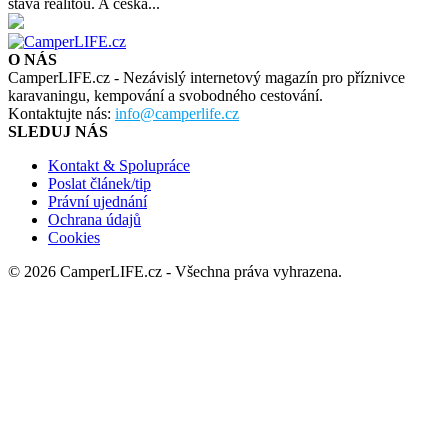
stává realitou. A česká...
O NÁS
CamperLIFE.cz - Nezávislý internetový magazín pro příznivce
karavaningu, kempování a svobodného cestování.
Kontaktujte nás:
info@camperlife.cz
SLEDUJ NÁS
Kontakt & Spolupráce
Poslat článek/tip
Právní ujednání
Ochrana údajů
Cookies
© 2026 CamperLIFE.cz - Všechna práva vyhrazena.