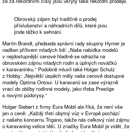
že za rekordními čísly jsou ukryty také rekordní prodeje.
Obrovský zájem byl tradičně o prodej
příslušenství a náhradních dílů, které jsou
jinde těžko k sehnání.
Martin Brandt, předseda správní rady skupiny Hymer je
nadšen přílivem mladých lidí: „Naše nabídka modelů
v nejdostupnější cenové hladině se odrazila na
obrovském zájmu mladých rodin a úplných nováčků
v karavaninku.“ Podobně mluvil také Holger Schulz
z Hobby: „Největší úspěch měly naše cenově dostupné
modely Optima Ontour. U karavanů se zase výrazně
vrací do obliby rodinné modely, jako třeba Prestige
s novými půdorysy.“
Holger Siebert z firmy Eura Mobil ale říká, že není vše
jen o ceně: „Každý třetí obytný vůz v Evropě pochází
z našeho koncernu Trigano, takže nás celkový růst zájmu
o karavaning velice těší. U značky Eura Mobil je vidět, že