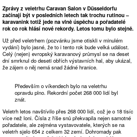
Zprávy z veletrhu Caravan Salon v Düsseldorfu
začínají být v posledních letech tak trochu rutinou –
karavanink totiž jede na vlně úspěchu a pořadatelé
rok co rok hlásí nové rekordy. Letos tomu bylo stejně.
Už před veletrhem (pozvánku jsme otiskli v minulém
vydání) bylo jasné, že to i tento rok bude velká událost.
Celý (nejen) evropský karavanový průmysl se na deset
dní smrknul do deseti obřích výstavních hal, aby ukázal,
že zájem o něj nemá snad žádné hranice.
Především o víkendech bylo na veletrhu
opravdu plno. Rekordní počet 268 000 lidí byl
znát.
Veletrh letos navštívilo přes 268 000 lidí, což je o 18 tisíc
více než loni. Čísla z říše snů překvapila nejen samotné
pořadatele, ale zejména vystavovatele, kterých se na
veletrh sjelo 654 z celkem 32 zemí. Dohromady pak