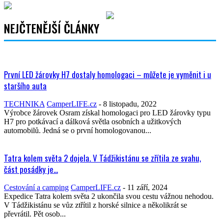
NEJČTENĚJŠÍ ČLÁNKY
První LED žárovky H7 dostaly homologaci – můžete je vyměnit i u
staršího auta
TECHNIKA
CamperLIFE.cz
-
8 listopadu, 2022
Výrobce žárovek Osram získal homologaci pro LED žárovky typu
H7 pro potkávací a dálková světla osobních a užitkových
automobilů. Jedná se o první homologovanou...
Tatra kolem světa 2 dojela. V Tádžikistánu se zřítila ze svahu,
část posádky je...
Cestování a camping
CamperLIFE.cz
-
11 září, 2024
Expedice Tatra kolem světa 2 ukončila svou cestu vážnou nehodou.
V Tádžikistánu se vůz ztřítil z horské silnice a několikrát se
převrátil. Pět osob...