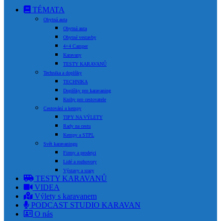
TÉMATA
Obytná auta
Obytná auta
Obytné vestavby
4×4 Camper
Karavany
TESTY KARAVANŮ
Technika a doplňky
TECHNIKA
Doplňky pro karavaning
Knihy pro cestovatele
Cestování a kempy
TIPY NA VÝLETY
Rady na cestu
Kempy a STPL
Svět karavaningu
Firmy a prodejci
Lidé a rozhovory
Výstavy a srazy
TESTY KARAVANŮ
VIDEA
Výlety s karavanem
PODCAST STUDIO KARAVAN
O nás