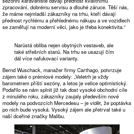
sezónní karavanisté dávají přednost kvalitnímu
zpracování, dobrému servisu a dlouhé záruce. Těší nás,
že máme nejmladší zákazníky na trhu, kteří dávají
přednost rychlému a přehlednému nákupu a ve vozidlech
se zaměřují na moderní věci, jako je třeba konektivita.“
Narůstá obliba nejen obytných vestaveb, ale
také střešních stanů. Na trhu se usazují čím
dál více nafukovací varianty.
Bernd Wuschack, manažer firmy Carthago, potvrzuje
zájem také o prémiové modely: „Veletrh je vždy
barometrem příští sezóny, a letos je velice optimistický.
Podařilo se nám splnit již tak dost vysoké obchodní cíle
z minulého roku, zákazníky zaujaly především nové
modely na podvozcích Mercedesu – je vidět, že poptávka
po nich bude vysoká. Vysoký zájem ale přetrval také u
naší dceřiné značky Malibu.