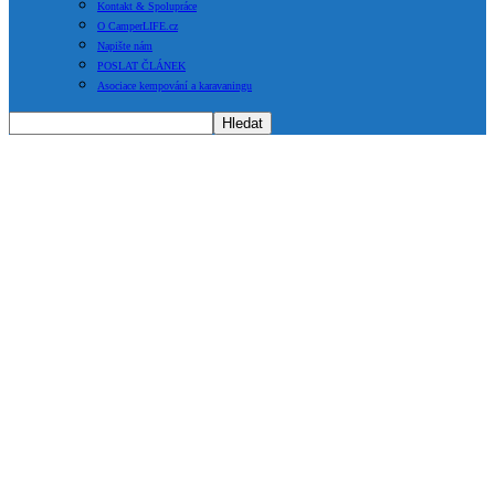
Kontakt & Spolupráce
O CamperLIFE.cz
Napište nám
POSLAT ČLÁNEK
Asociace kempování a karavaningu