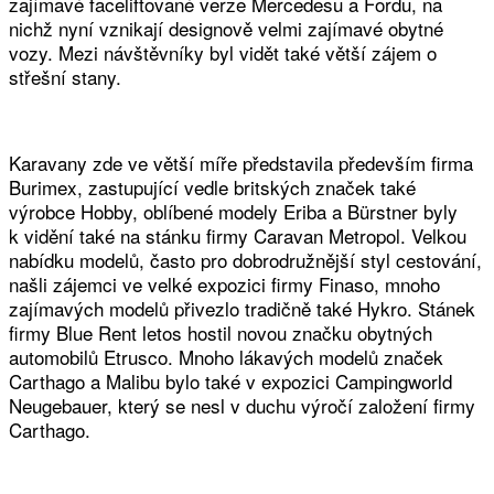
zajímavé faceliftované verze Mercedesu a Fordu, na
nichž nyní vznikají designově velmi zajímavé obytné
vozy. Mezi návštěvníky byl vidět také větší zájem o
střešní stany.
Karavany zde ve větší míře představila především firma
Burimex, zastupující vedle britských značek také
výrobce Hobby, oblíbené modely Eriba a Bürstner byly
k vidění také na stánku firmy Caravan Metropol. Velkou
nabídku modelů, často pro dobrodružnější styl cestování,
našli zájemci ve velké expozici firmy Finaso, mnoho
zajímavých modelů přivezlo tradičně také Hykro. Stánek
firmy Blue Rent letos hostil novou značku obytných
automobilů Etrusco. Mnoho lákavých modelů značek
Carthago a Malibu bylo také v expozici Campingworld
Neugebauer, který se nesl v duchu výročí založení firmy
Carthago.