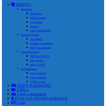
TÉMATA
Obytná auta
Obytná auta
Obytné vestavby
4×4 Camper
Karavany
TESTY KARAVANŮ
Technika a doplňky
TECHNIKA
Doplňky pro karavaning
Knihy pro cestovatele
Cestování a kempy
TIPY NA VÝLETY
Rady na cestu
Kempy a STPL
Svět karavaningu
Firmy a prodejci
Lidé a rozhovory
Výstavy a srazy
TESTY KARAVANŮ
VIDEA
Výlety s karavanem
PODCAST STUDIO KARAVAN
O nás