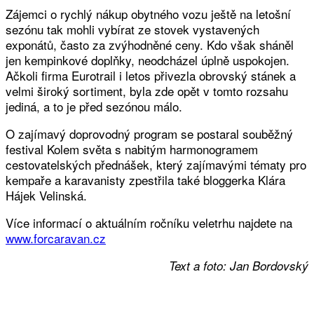
Zájemci o rychlý nákup obytného vozu ještě na letošní
sezónu tak mohli vybírat ze stovek vystavených
exponátů, často za zvýhodněné ceny. Kdo však sháněl
jen kempinkové doplňky, neodcházel úplně uspokojen.
Ačkoli firma Eurotrail i letos přivezla obrovský stánek a
velmi široký sortiment, byla zde opět v tomto rozsahu
jediná, a to je před sezónou málo.
O zajímavý doprovodný program se postaral souběžný
festival Kolem světa s nabitým harmonogramem
cestovatelských přednášek, který zajímavými tématy pro
kempaře a karavanisty zpestřila také bloggerka Klára
Hájek Velinská.
Více informací o aktuálním ročníku veletrhu najdete na
www.forcaravan.cz
Text a foto: Jan Bordovský
Facebook
Twitter
WhatsApp
Viber