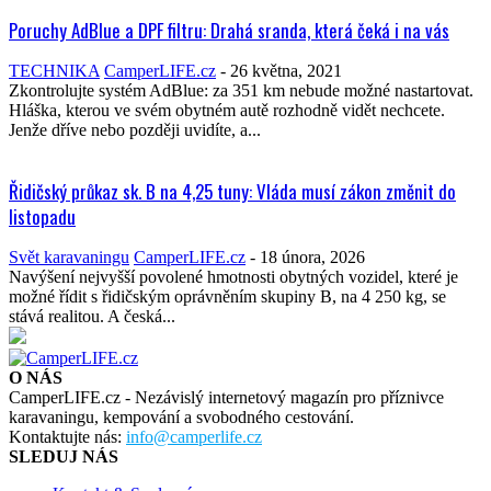
Poruchy AdBlue a DPF filtru: Drahá sranda, která čeká i na vás
TECHNIKA
CamperLIFE.cz
-
26 května, 2021
Zkontrolujte systém AdBlue: za 351 km nebude možné nastartovat.
Hláška, kterou ve svém obytném autě rozhodně vidět nechcete.
Jenže dříve nebo později uvidíte, a...
Řidičský průkaz sk. B na 4,25 tuny: Vláda musí zákon změnit do
listopadu
Svět karavaningu
CamperLIFE.cz
-
18 února, 2026
Navýšení nejvyšší povolené hmotnosti obytných vozidel, které je
možné řídit s řidičským oprávněním skupiny B, na 4 250 kg, se
stává realitou. A česká...
O NÁS
CamperLIFE.cz - Nezávislý internetový magazín pro příznivce
karavaningu, kempování a svobodného cestování.
Kontaktujte nás:
info@camperlife.cz
SLEDUJ NÁS