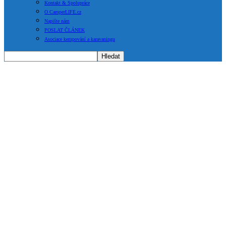
Kontakt & Spolupráce
O CamperLIFE.cz
Napište nám
POSLAT ČLÁNEK
Asociace kempování a karavaningu