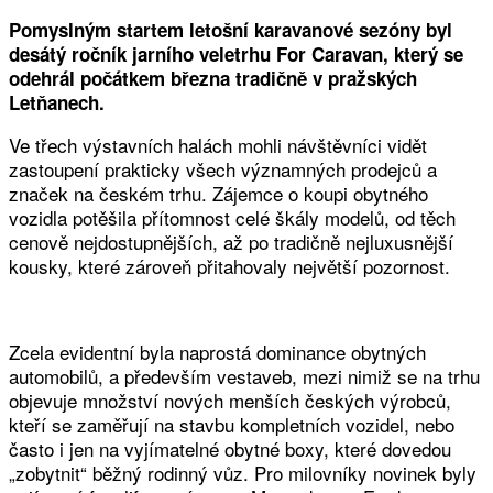
Pomyslným startem letošní karavanové sezóny byl
desátý ročník jarního veletrhu For Caravan, který se
odehrál počátkem března tradičně v pražských
Letňanech.
Ve třech výstavních halách mohli návštěvníci vidět
zastoupení prakticky všech významných prodejců a
značek na českém trhu. Zájemce o koupi obytného
vozidla potěšila přítomnost celé škály modelů, od těch
cenově nejdostupnějších, až po tradičně nejluxusnější
kousky, které zároveň přitahovaly největší pozornost.
Zcela evidentní byla naprostá dominance obytných
automobilů, a především vestaveb, mezi nimiž se na trhu
objevuje množství nových menších českých výrobců,
kteří se zaměřují na stavbu kompletních vozidel, nebo
často i jen na vyjímatelné obytné boxy, které dovedou
„zobytnit“ běžný rodinný vůz. Pro milovníky novinek byly