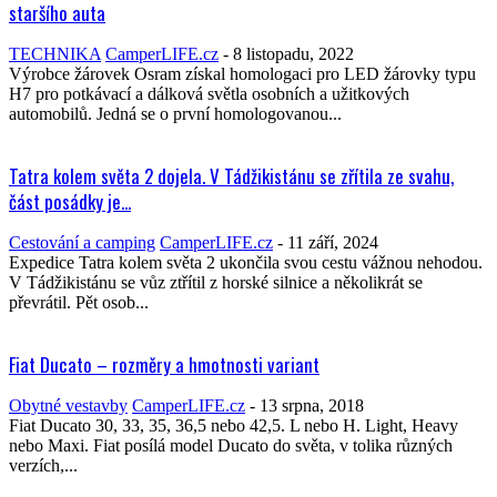
staršího auta
TECHNIKA
CamperLIFE.cz
-
8 listopadu, 2022
Výrobce žárovek Osram získal homologaci pro LED žárovky typu
H7 pro potkávací a dálková světla osobních a užitkových
automobilů. Jedná se o první homologovanou...
Tatra kolem světa 2 dojela. V Tádžikistánu se zřítila ze svahu,
část posádky je...
Cestování a camping
CamperLIFE.cz
-
11 září, 2024
Expedice Tatra kolem světa 2 ukončila svou cestu vážnou nehodou.
V Tádžikistánu se vůz ztřítil z horské silnice a několikrát se
převrátil. Pět osob...
Fiat Ducato – rozměry a hmotnosti variant
Obytné vestavby
CamperLIFE.cz
-
13 srpna, 2018
Fiat Ducato 30, 33, 35, 36,5 nebo 42,5. L nebo H. Light, Heavy
nebo Maxi. Fiat posílá model Ducato do světa, v tolika různých
verzích,...