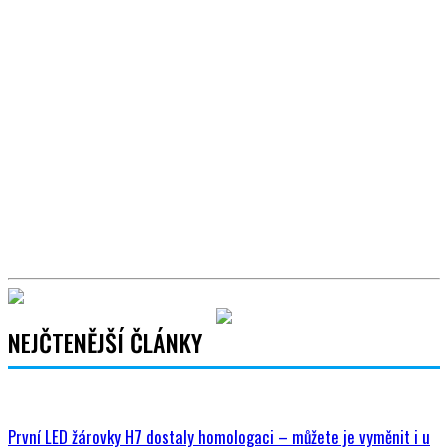
NEJČTENĚJŠÍ ČLÁNKY
První LED žárovky H7 dostaly homologaci – můžete je vyměnit i u