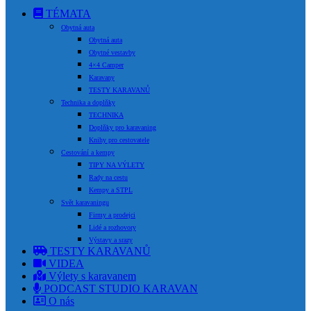
TÉMATA
Obytná auta
Obytná auta
Obytné vestavby
4×4 Camper
Karavany
TESTY KARAVANŮ
Technika a doplňky
TECHNIKA
Doplňky pro karavaning
Knihy pro cestovatele
Cestování a kempy
TIPY NA VÝLETY
Rady na cestu
Kempy a STPL
Svět karavaningu
Firmy a prodejci
Lidé a rozhovory
Výstavy a srazy
TESTY KARAVANŮ
VIDEA
Výlety s karavanem
PODCAST STUDIO KARAVAN
O nás