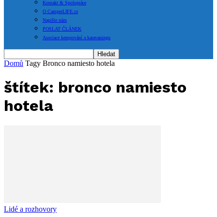
Kontakt & Spolupráce
O CamperLIFE.cz
Napište nám
POSLAT ČLÁNEK
Asociace kempování a karavaningu
Domů
Tagy
Bronco namiesto hotela
štítek: bronco namiesto
hotela
Lidé a rozhovory