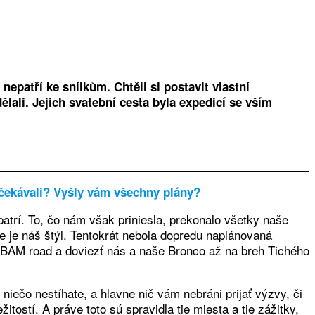
patří ke snílkům. Chtěli si postavit vlastní
lali. Jejich svatební cesta byla expedicí se vším
 očekávali? Vyšly vám všechny plány?
patrí. To, čo nám však priniesla, prekonalo všetky naše
e je náš štýl. Tentokrát nebola dopredu naplánovaná
ť BAM road a doviezť nás a naše Bronco až na breh Tichého
niečo nestíhate, a hlavne nič vám nebráni prijať výzvy, či
stí. A práve toto sú spravidla tie miesta a tie zážitky,