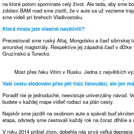
na ktoré potom spomínate celý život. Ale teda, aby sme bo
zdolaní BAM road sme zistili, že v aute sa už vezieme tra
sme videli pri brehoch Vladivostoku.
Která místa jste vlastně navštívili?
Precestovali sme ruský Altaj, Mongolsko a časť sibírskej
amurskej magistrály. Respektíve jej západná časť v dĺžke 
Gruzínsko a Turecko.
Most přes řeku Vitim v Rusku. Jedna z největších vý
Vaši cestu sledovalo přes pět tisíc fanoušků, ale jen
Poradiť nie je jednoduché, neexistuje univerzálny návod.
budete v každej mape vidieť rodiaci sa plán cesty.
Najskôr sme jazdili na osobnom aute a spávali buď skrúte
etapa, odvtedy sme cestovali každý rok na čoraz dlhšie a n
V roku 2014 prišiel zlom, dobehla nás prvá veľká depresia