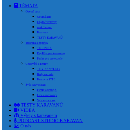
TÉMATA
Obytná auta
Obytná auta
Obytné vestavby
4×4 Camper
Karavany
TESTY KARAVANŮ
Technika a doplňky
TECHNIKA
Doplňky pro karavaning
Knihy pro cestovatele
Cestování a kempy
TIPY NA VÝLETY
Rady na cestu
Kempy a STPL
Svět karavaningu
Firmy a prodejci
Lidé a rozhovory
Výstavy a srazy
TESTY KARAVANŮ
VIDEA
Výlety s karavanem
PODCAST STUDIO KARAVAN
O nás