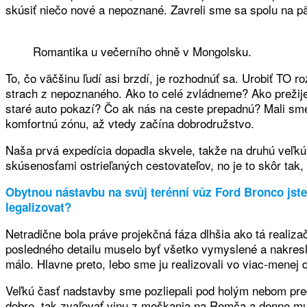
skúsiť niečo nové a nepoznané. Zavreli sme sa spolu na pä
Romantika u večerního ohně v Mongolsku.
To, čo väčšinu ľudí asi brzdí, je rozhodnúť sa. Urobiť TO r
strach z nepoznaného. Ako to celé zvládneme? Ako prežij
staré auto pokazí? Čo ak nás na ceste prepadnú? Mali sme
komfortnú zónu, až vtedy začína dobrodružstvo.
Naša prvá expedícia dopadla skvele, takže na druhú veľkú
skúsenosťami ostrieľaných cestovateľov, no je to skôr tak, 
Obytnou nástavbu na svůj terénní vůz Ford Bronco jste s
legalizovat?
Netradične bola práve projekčná fáza dlhšia ako tá realiza
posledného detailu muselo byť všetko vymyslené a nakreslen
málo. Hlavne preto, lebo sme ju realizovali vo viac-mene
Veľkú časť nadstavby sme pozliepali pod holým nebom pred 
dobre, tak zvaľovať vinu z meškania na Remča a denne mu t