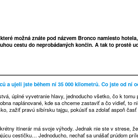
které možná znáte pod názvem Bronco namiesto hotela, ne
ouhou cestu do neprobádaných končin. A tak to prostě udě
ců a ujeli jste během ní 35 000 kilometrů. Co jste od ní
stvá, úplné vyvetranie hlavy, jednoducho všetko, čo k tomu 
robna naplánované, kde sa chceme zastaviť a čo vidieť, to ni
ko, zažiť pravú sibírsku tajgu, pokúsiť sa zdolať aspoň čas
rétny itinerár má svoje výhody. Jednak nie ste v strese, že 
úcu cestičku… Jednoducho, nechať sa unášať prúdom príležito