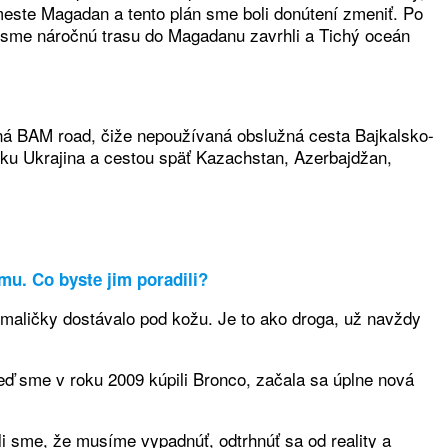
 meste Magadan a tento plán sme boli donútení zmeniť. Po
to sme náročnú trasu do Magadanu zavrhli a Tichý oceán
naná BAM road, čiže nepoužívaná obslužná cesta Bajkalsko-
atku Ukrajina a cestou späť Kazachstan, Azerbajdžan,
mu. Co byste jim poradili?
omaličky dostávalo pod kožu. Je to ako droga, už navždy
eď sme v roku 2009 kúpili Bronco, začala sa úplne nová
li sme, že musíme vypadnúť, odtrhnúť sa od reality a