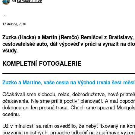
od
CamperLIFE.cz
-
12 dubna, 2018
Zuzka (Hacka) a Martin (Remčo) Remišovi z Bratislavy, 
cestovatelské auto, dát výpověď v práci a vyrazit na dl
všudy.
KOMPLETNÍ FOTOGALERIE
Zuzko a Martine, vaše cesta na Východ trvala šest měsí
Očakávali sme slobodu, relax, dobrodružstvo, nové priateľ
očakávania. Nie sme príliš poctiví plánovači. A mať dopod
dokonca ani len presná trasa. Chceli sme spoznať Mongols
oceánu.
Už v minulosti sa nám osvedčilo, že nebyť fixovaný na konk
pozvania miestnych, prípadne odbočiť na zaujímavo vyzeraj