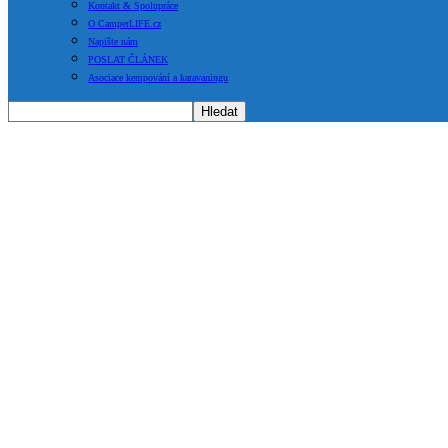
Kontakt & Spolupráce
O CamperLIFE.cz
Napište nám
POSLAT ČLÁNEK
Asociace kempování a karavaningu