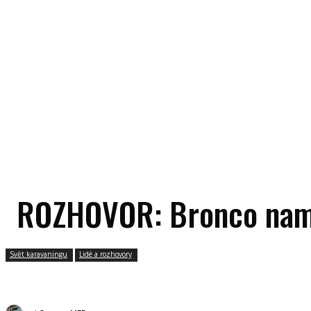
ROZHOVOR: Bronco namie
Svět karavaningu
Lidé a rozhovory