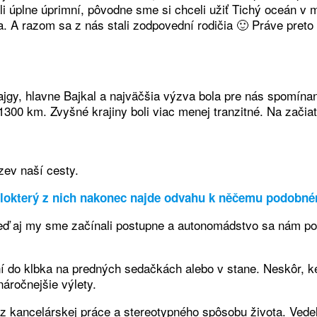
li úplne úprimní, pôvodne sme si chceli užiť Tichý oceán v
ja. A razom sa z nás stali zodpovední rodičia 🙂 Práve pre
 tajgy, hlavne Bajkal a najväčšia výzva bola pre nás spomí
1300 km. Zvyšné krajiny boli viac menej tranzitné. Na zači
zev naší cesty.
 málokterý z nich nakonec najde odvahu k něčemu podobné
 Veď aj my sme začínali postupne a autonomádstvo sa nám p
ní do klbka na predných sedačkách alebo v stane. Neskôr, k
áročnejšie výlety.
 z kancelárskej práce a stereotypného spôsobu života. Vede