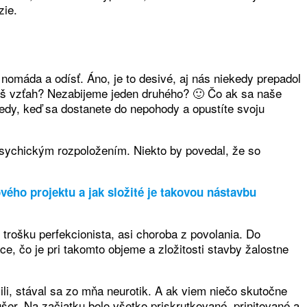
zie.
 nomáda a odísť. Áno, je to desivé, aj nás niekedy prepadol
áš vzťah? Nezabijeme jeden druhého? 🙂 Čo ak sa naše
edy, keď sa dostanete do nepohody a opustíte svoju
psychickým rozpoložením. Niekto by povedal, že so
ového projektu a jak složité je takovou nástavbu
 trošku perfekcionista, asi choroba z povolania. Do
e, čo je pri takomto objeme a zložitosti stavby žalostne
li, stával sa zo mňa neurotik. A ak viem niečo skutočne
er. Na začiatku bolo všetko priskrutkované, prinitované a