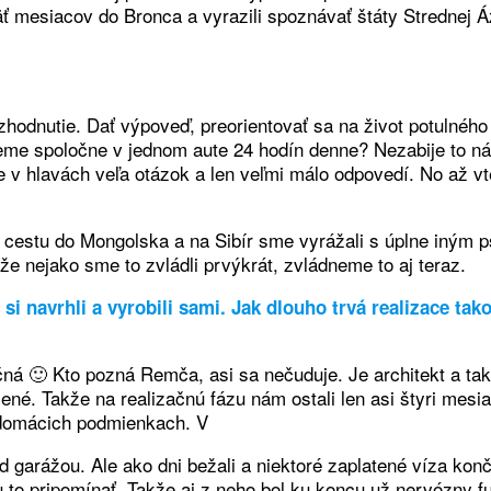
ť mesiacov do Bronca a vyrazili spoznávať štáty Strednej Á
ozhodnutie. Dať výpoveď, preorientovať sa na život potulného
eme spoločne v jednom aute 24 hodín denne? Nezabije to n
 v hlavách veľa otázok a len veľmi málo odpovedí. No až vt
 cestu do Mongolska a na Sibír sme vyrážali s úplne iným 
že nejako sme to zvládli prvýkrát, zvládneme to aj teraz.
i navrhli a vyrobili sami. Jak dlouho trvá realizace tak
čná 🙂 Kto pozná Remča, asi sa nečuduje. Je architekt a tak
é. Takže na realizačnú fázu nám ostali len asi štyri mesiac
j domácich podmienkach. V
garážou. Ale ako dni bežali a niektoré zaplatené víza konči
o pripomínať. Takže aj z neho bol ku koncu už nervózny fuš