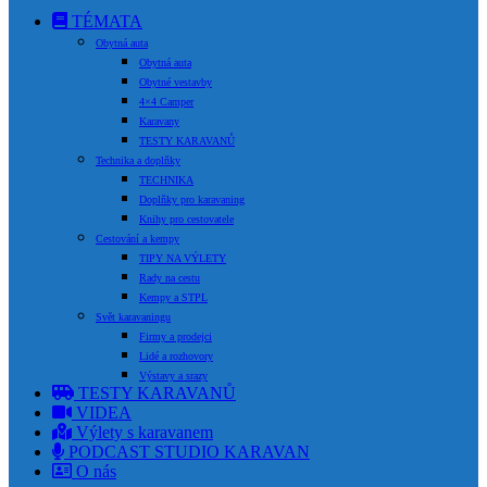
TÉMATA
Obytná auta
Obytná auta
Obytné vestavby
4×4 Camper
Karavany
TESTY KARAVANŮ
Technika a doplňky
TECHNIKA
Doplňky pro karavaning
Knihy pro cestovatele
Cestování a kempy
TIPY NA VÝLETY
Rady na cestu
Kempy a STPL
Svět karavaningu
Firmy a prodejci
Lidé a rozhovory
Výstavy a srazy
TESTY KARAVANŮ
VIDEA
Výlety s karavanem
PODCAST STUDIO KARAVAN
O nás