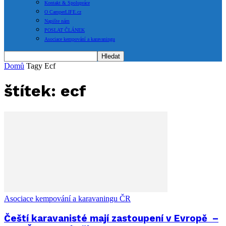
Kontakt & Spolupráce
O CamperLIFE.cz
Napište nám
POSLAT ČLÁNEK
Asociace kempování a karavaningu
Domů
Tagy
Ecf
štítek: ecf
Asociace kempování a karavaningu ČR
Čeští karavanisté mají zastoupení v Evropě –