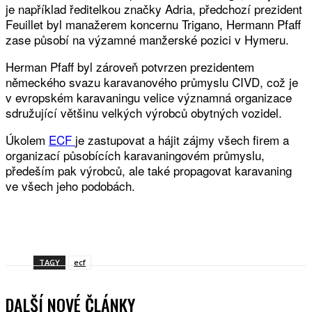
je například ředitelkou značky Adria, předchozí prezident
Feuillet byl manažerem koncernu Trigano, Hermann Pfaff
zase působí na výzamné manžerské pozici v Hymeru.
Herman Pfaff byl zároveň potvrzen prezidentem
německého svazu karavanového průmyslu CIVD, což je
v evropském karavaningu velice významná organizace
sdružující většinu velkých výrobců obytných vozidel.
Úkolem
ECF
je zastupovat a hájit zájmy všech firem a
organizací působících karavaningovém průmyslu,
předeším pak výrobců, ale také propagovat karavaning
ve všech jeho podobách.
Facebook
Twitter
WhatsApp
Viber
TAGY
ecf
DALŠÍ NOVÉ ČLÁNKY