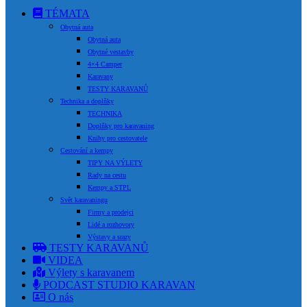
TÉMATA
Obytná auta
Obytná auta
Obytné vestavby
4×4 Camper
Karavany
TESTY KARAVANŮ
Technika a doplňky
TECHNIKA
Doplňky pro karavaning
Knihy pro cestovatele
Cestování a kempy
TIPY NA VÝLETY
Rady na cestu
Kempy a STPL
Svět karavaningu
Firmy a prodejci
Lidé a rozhovory
Výstavy a srazy
TESTY KARAVANŮ
VIDEA
Výlety s karavanem
PODCAST STUDIO KARAVAN
O nás