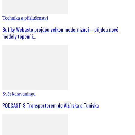
Technika a příslušenství
Bufíky Webasto projdou velkou modernizací – přijdou nové
modely topení i...
Svět karavaningu
PODCAST: S Transporterem do Alžírska a Tuniska