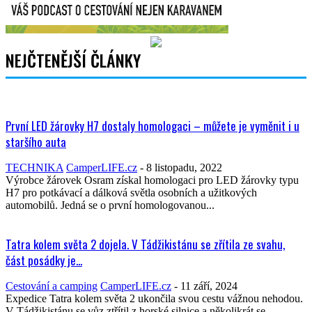
NEJČTENĚJŠÍ ČLÁNKY
První LED žárovky H7 dostaly homologaci – můžete je vyměnit i u
staršího auta
TECHNIKA
CamperLIFE.cz
-
8 listopadu, 2022
Výrobce žárovek Osram získal homologaci pro LED žárovky typu
H7 pro potkávací a dálková světla osobních a užitkových
automobilů. Jedná se o první homologovanou...
Tatra kolem světa 2 dojela. V Tádžikistánu se zřítila ze svahu,
část posádky je...
Cestování a camping
CamperLIFE.cz
-
11 září, 2024
Expedice Tatra kolem světa 2 ukončila svou cestu vážnou nehodou.
V Tádžikistánu se vůz ztřítil z horské silnice a několikrát se