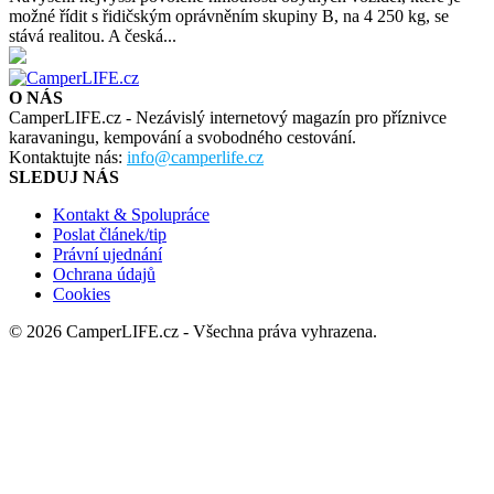
možné řídit s řidičským oprávněním skupiny B, na 4 250 kg, se
stává realitou. A česká...
O NÁS
CamperLIFE.cz - Nezávislý internetový magazín pro příznivce
karavaningu, kempování a svobodného cestování.
Kontaktujte nás:
info@camperlife.cz
SLEDUJ NÁS
Kontakt & Spolupráce
Poslat článek/tip
Právní ujednání
Ochrana údajů
Cookies
© 2026 CamperLIFE.cz - Všechna práva vyhrazena.