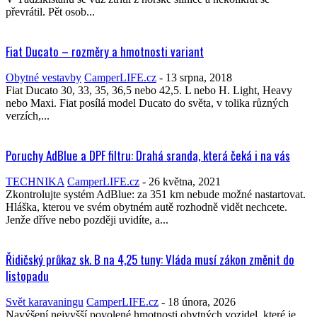
převrátil. Pět osob...
Fiat Ducato – rozměry a hmotnosti variant
Obytné vestavby
CamperLIFE.cz
-
13 srpna, 2018
Fiat Ducato 30, 33, 35, 36,5 nebo 42,5. L nebo H. Light, Heavy
nebo Maxi. Fiat posílá model Ducato do světa, v tolika různých
verzích,...
Poruchy AdBlue a DPF filtru: Drahá sranda, která čeká i na vás
TECHNIKA
CamperLIFE.cz
-
26 května, 2021
Zkontrolujte systém AdBlue: za 351 km nebude možné nastartovat.
Hláška, kterou ve svém obytném autě rozhodně vidět nechcete.
Jenže dříve nebo později uvidíte, a...
Řidičský průkaz sk. B na 4,25 tuny: Vláda musí zákon změnit do
listopadu
Svět karavaningu
CamperLIFE.cz
-
18 února, 2026
Navýšení nejvyšší povolené hmotnosti obytných vozidel, které je