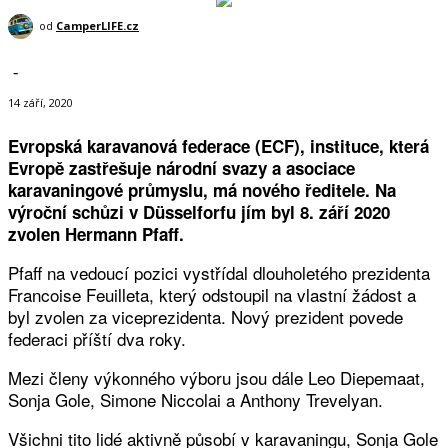
od
CamperLIFE.cz
-
14 září, 2020
Evropská karavanová federace (ECF), instituce, která
Evropě zastřešuje národní svazy a asociace
karavaningové průmyslu, má nového ředitele. Na
výroční schůzi v Düsselforfu jím byl 8. září 2020
zvolen Hermann Pfaff.
Pfaff na vedoucí pozici vystřídal dlouholetého prezidenta
Francoise Feuilleta, který odstoupil na vlastní žádost a
byl zvolen za viceprezidenta. Nový prezident povede
federaci příští dva roky.
Mezi členy výkonného výboru jsou dále Leo Diepemaat,
Sonja Gole, Simone Niccolai a Anthony Trevelyan.
Všichni tito lidé aktivně působí v karavaningu, Sonja Gole