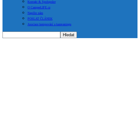
Kontakt & Spolupráce
O CamperLIFE.cz
Napište nám
POSLAT ČLÁNEK
Asociace kempování a karavaningu