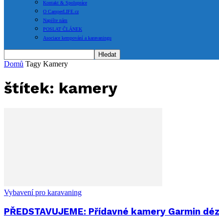
Kontakt & Spolupráce
O CamperLIFE.cz
Napište nám
POSLAT ČLÁNEK
Asociace kempování a karavaningu
Domů
Tagy
Kamery
štítek: kamery
Vybavení pro karavaning
PŘEDSTAVUJEME: Přídavné kamery Garmin dézl D