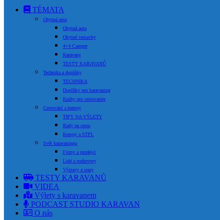
TÉMATA
Obytná auta
Obytná auta
Obytné vestavby
4×4 Camper
Karavany
TESTY KARAVANŮ
Technika a doplňky
TECHNIKA
Doplňky pro karavaning
Knihy pro cestovatele
Cestování a kempy
TIPY NA VÝLETY
Rady na cestu
Kempy a STPL
Svět karavaningu
Firmy a prodejci
Lidé a rozhovory
Výstavy a srazy
TESTY KARAVANŮ
VIDEA
Výlety s karavanem
PODCAST STUDIO KARAVAN
O nás