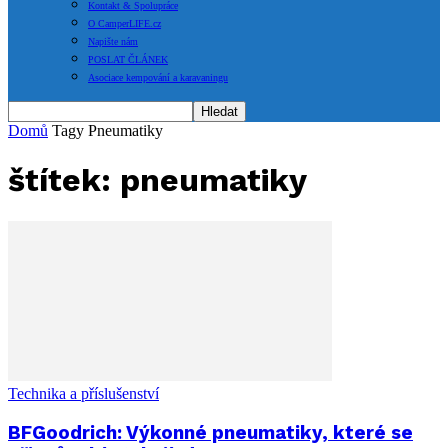
Kontakt & Spolupráce
O CamperLIFE.cz
Napište nám
POSLAT ČLÁNEK
Asociace kempování a karavaningu
Domů
Tagy
Pneumatiky
štítek: pneumatiky
Technika a příslušenství
BFGoodrich: Výkonné pneumatiky, které se