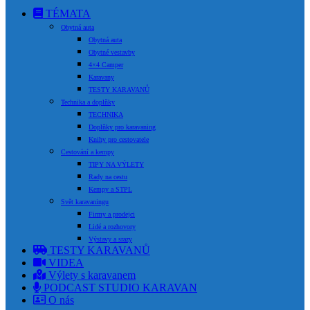
TÉMATA
Obytná auta
Obytná auta
Obytné vestavby
4×4 Camper
Karavany
TESTY KARAVANŮ
Technika a doplňky
TECHNIKA
Doplňky pro karavaning
Knihy pro cestovatele
Cestování a kempy
TIPY NA VÝLETY
Rady na cestu
Kempy a STPL
Svět karavaningu
Firmy a prodejci
Lidé a rozhovory
Výstavy a srazy
TESTY KARAVANŮ
VIDEA
Výlety s karavanem
PODCAST STUDIO KARAVAN
O nás