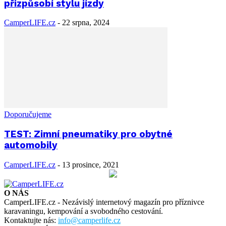
přizpůsobí stylu jízdy
CamperLIFE.cz
-
22 srpna, 2024
Doporučujeme
TEST: Zimní pneumatiky pro obytné
automobily
CamperLIFE.cz
-
13 prosince, 2021
O NÁS
CamperLIFE.cz - Nezávislý internetový magazín pro příznivce
karavaningu, kempování a svobodného cestování.
Kontaktujte nás:
info@camperlife.cz