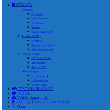
TÉMATA
Obytná auta
Obytná auta
Obytné vestavby
4×4 Camper
Karavany
TESTY KARAVANŮ
Technika a doplňky
TECHNIKA
Doplňky pro karavaning
Knihy pro cestovatele
Cestování a kempy
TIPY NA VÝLETY
Rady na cestu
Kempy a STPL
Svět karavaningu
Firmy a prodejci
Lidé a rozhovory
Výstavy a srazy
TESTY KARAVANŮ
VIDEA
Výlety s karavanem
PODCAST STUDIO KARAVAN
O nás