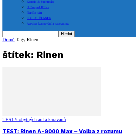
Kontakt & Spolupráce
O CamperLIFE.cz
Napište nám
POSLAT ČLÁNEK
Asociace kempování a karavaningu
Domů
Tagy
Rinen
štítek: Rinen
TESTY obytných aut a karavanů
TEST: Rinen A-9000 Max – Volba z rozumu