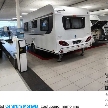
He
v 
Po
če
T
Zk
mo
au
po
Ři
zá
S
Na
vo
sk
tel
, zastupující mimo jiné
Centrum Moravia