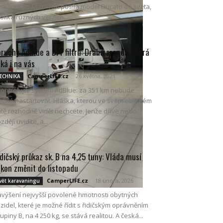
avy nebo Maxi. Fiat posílá model Ducato do světa,
tolika různých verzích,...
ruchy AdBlue a DPF filtru: Drahá sranda, která
ká i na vás
CamperLIFE.cz
-
26 května, 2021
ECHNIKA
ontrolujte systém AdBlue: za 351 km nebude
žné nastartovat. Hláška, kterou ve svém obytném
tě rozhodně vidět nechcete. Jenže dříve nebo
zději uvidíte, a...
dičský průkaz sk. B na 4,25 tuny: Vláda musí
kon změnit do listopadu
CamperLIFE.cz
-
18 února, 2026
vět karavaningu
výšení nejvyšší povolené hmotnosti obytných
zidel, které je možné řídit s řidičským oprávněním
upiny B, na 4 250 kg, se stává realitou. A česká...