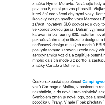
značku Hymer Moravia. Neváhejte tedy a 
pavilonu F, co si pro vás připravili. Vla
který ční nad všemi obytnými vozy. Komb
ikonický design nového vozu Mercedes-B
zařadit inovativní SLC podvozek s dvojito
velkoprostorovou garáž. Dalším výjimečn
karavan Eriba Touring 820. Exteriér nové
pokračováním stejné filozofie designu, a
nadčasový design minulých modelů ERIB
poskytly tomuto karavanu zcela nový výra
aerodynamiku vozidla a zajišťuje optimáln
mnoho dalších modelů z portfolia zastupu
značky Carado a Dethleffs.
Česko-rakouská společnost
Campingwo
vozů Carthago a Malibu, v posledním roc
nezahálela, a do nové karavanistické sez
Symbolem změn je nové logo, zcela nov
pobočka u Prahy. V hale F pak představí 