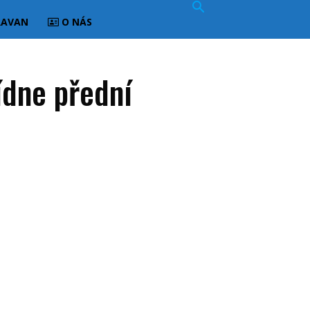
RAVAN
O NÁS
ídne přední