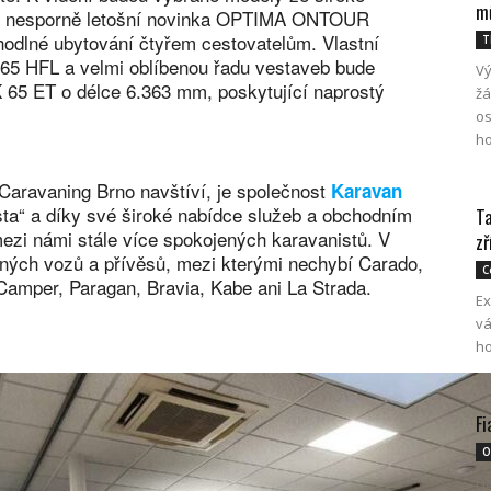
mů
e je nesporně letošní novinka OPTIMA ONTOUR
dlné ubytování čtyřem cestovatelům. Vlastní
T
 HFL a velmi oblíbenou řadu vestaveb bude
Vý
65 ET o délce 6.363 mm, poskytující naprostý
žá
os
ho
 Caravaning Brno navštíví, je společnost
Karavan
cesta“ a díky své široké nabídce služeb a obchodním
Ta
 mezi námi stále více spokojených karavanistů. V
zř
ných vozů a přívěsů, mezi kterými nechybí Carado,
C
Camper, Paragan, Bravia, Kabe ani La Strada.
Ex
vá
ho
Fi
O
Fi