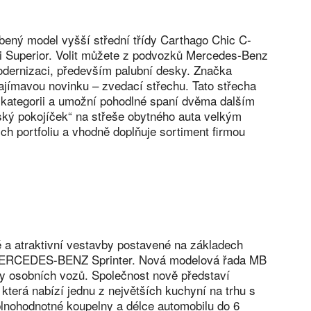
bený model vyšší střední třídy Carthago Chic C-
rzi Superior. Volit můžete z podvozků Mercedes-Benz
modernizaci, především palubní desky. Značka
ajímavou novinku – zvedací střechu. Tato střecha
v kategorii a umožní pohodlné spaní dvěma dalším
ský pokojíček“ na střeše obytného auta velkým
ch portfoliu a vhodně doplňuje sortiment firmou
é a atraktivní vestavby postavené na základech
 MERCEDES-BENZ Sprinter. Nová modelová řada MB
try osobních vozů. Společnost nově představí
 která nabízí jednu z největších kuchyní na trhu s
plnohodnotné koupelny a délce automobilu do 6