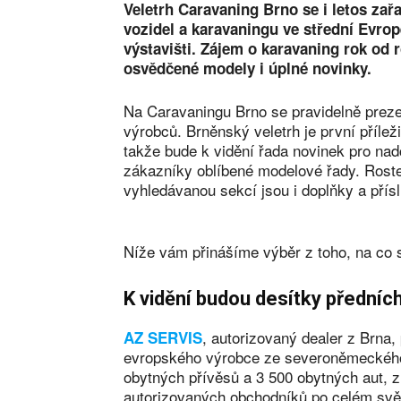
Veletrh Caravaning Brno se i letos zař
vozidel a karavaningu ve střední Evrop
výstavišti. Zájem o karavaning rok od r
osvědčené modely i úplné novinky.
Na Caravaningu Brno se pravidelně preze
výrobců. Brněnský veletrh je první přílež
takže bude k vidění řada novinek pro na
zákazníky oblíbené modelové řady. Roste
vyhledávanou sekcí jsou i doplňky a přís
Níže vám přinášíme výběr z toho, na co s
K vidění budou desítky předníc
, autorizovaný dealer z Brna,
AZ SERVIS
evropského výrobce ze severoněmeckého
obytných přívěsů a 3 500 obytných aut, z
autorizovaných obchodníků po celém svět