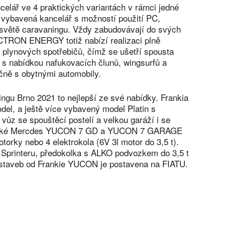
celář ve 4 praktických variantách v rámci jedné
ě vybavená kancelář s možností použití PC,
 světě caravaningu. Vždy zabudovávají do svých
ICTRON ENERGY totiž nabízí realizaci plně
í plynových spotřebičů, čímž se ušetří spousta
s nabídkou nafukovacích člunů, wingsurfů a
čně s obytnými automobily.
ngu Brno 2021 to nejlepší ze své nabídky. Frankia
el, a ještě více vybavený model Platin s
vůz se spouštěcí postelí a velkou garáží i se
í také Mercdes YUCON 7 GD a YUCON 7 GARAGE
torky nebo 4 elektrokola (6V 3l motor do 3,5 t).
 Sprinteru, předokolka s ALKO podvozkem do 3,5 t
estaveb od Frankie YUCON je postavena na FIATU.