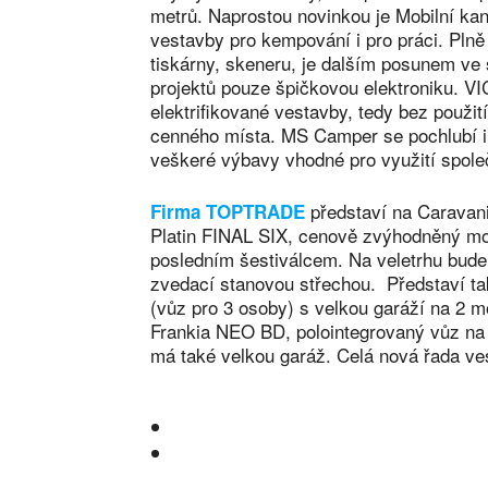
metrů. Naprostou novinkou je Mobilní kan
vestavby pro kempování i pro práci. Pln
tiskárny, skeneru, je dalším posunem ve
projektů pouze špičkovou elektroniku. V
elektrifikované vestavby, tedy bez použit
cenného místa. MS Camper se pochlubí i 
veškeré výbavy vhodné pro využití spole
představí na Caravani
Firma TOPTRADE
Platin FINAL SIX, cenově zvýhodněný mod
posledním šestiválcem. Na veletrhu bude 
zvedací stanovou střechou. Představ
(vůz pro 3 osoby) s velkou garáží na 2 mo
Frankia NEO BD, polointegrovaný vůz na
má také velkou garáž. Celá nová řada v