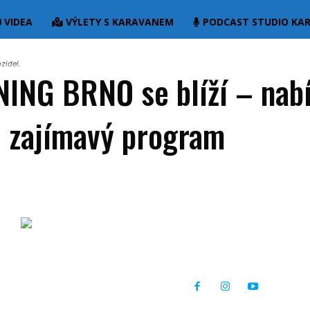
VIDEA
VÝLETY S KARAVANEM
PODCAST STUDIO KA
zidel.
ING BRNO se blíží – nab
i zajímavý program