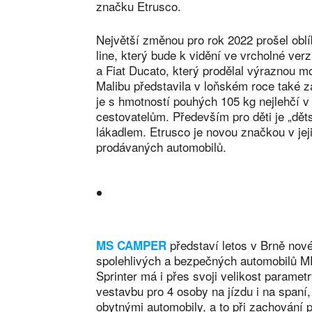
značku Etrusco.
Největší změnou pro rok 2022 prošel oblí
line, který bude k vidění ve vrcholné ve
a Fiat Ducato, který prodělal výraznou 
Malibu představila v loňském roce také z
je s hmotností pouhých 105 kg nejlehčí 
cestovatelům. Především pro děti je „dět
lákadlem. Etrusco je novou značkou v jeji
prodávaných automobilů.
představí letos v Brně nov
MS CAMPER
spolehlivých a bezpečných automobilů
Sprinter má i přes svoji velikost parame
vestavbu pro 4 osoby na jízdu i na spaní,
obytnými automobily, a to při zachování 