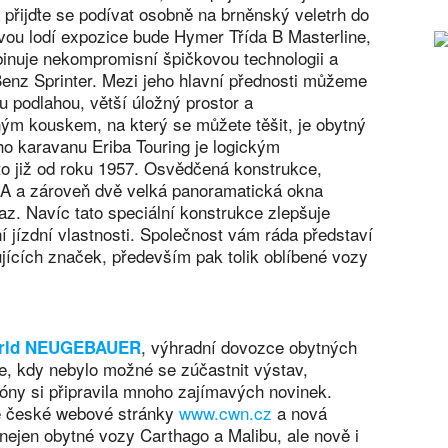
přijďte se podívat osobně na brněnský veletrh do
jkovou lodí expozice bude Hymer Třída B Masterline,
inuje nekompromisní špičkovou technologii a
enz Sprinter. Mezi jeho hlavní přednosti můžeme
u podlahou, větší úložný prostor a
ým kouskem, na který se můžete těšit, je obytný
ho karavanu Eriba Touring je logickým
 to již od roku 1957. Osvědčená konstrukce,
A a zároveň dvě velká panoramatická okna
z. Navíc tato speciální konstrukce zlepšuje
í jízdní vlastnosti. Společnost vám ráda představí
jících značek, především pak tolik oblíbené vozy
, výhradní dovozce obytných
rld NEUGEBAUER
e, kdy nebylo možné se zúčastnit výstav,
óny si připravila mnoho zajímavých novinek.
é české webové stránky
www.cwn.cz
a nová
nejen obytné vozy Carthago a Malibu, ale nově i