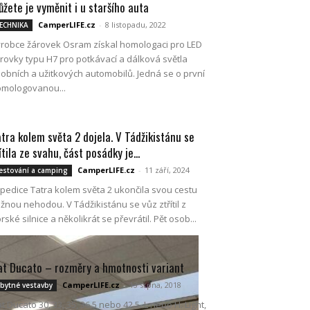
žete je vyměnit i u staršího auta
CamperLIFE.cz
-
8 listopadu, 2022
ECHNIKA
robce žárovek Osram získal homologaci pro LED
rovky typu H7 pro potkávací a dálková světla
obních a užitkových automobilů. Jedná se o první
mologovanou...
tra kolem světa 2 dojela. V Tádžikistánu se
ítila ze svahu, část posádky je...
CamperLIFE.cz
-
11 září, 2024
estování a camping
pedice Tatra kolem světa 2 ukončila svou cestu
žnou nehodou. V Tádžikistánu se vůz ztřítil z
rské silnice a několikrát se převrátil. Pět osob...
at Ducato – rozměry a hmotnosti variant
CamperLIFE.cz
-
13 srpna, 2018
bytné vestavby
at Ducato 30, 33, 35, 36,5 nebo 42,5. L nebo H. Light,