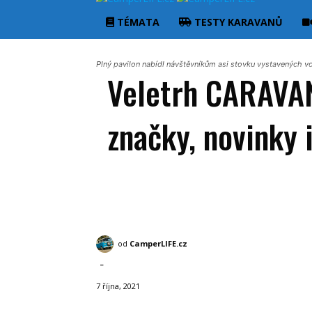
TÉMATA
TESTY KARAVANŮ
Plný pavilon nabídl návštěvníkům asi stovku vystavených vo
Veletrh CARAVAN
značky, novinky 
Svět karavaningu
Výstavy a srazy
od
CamperLIFE.cz
-
7 října, 2021