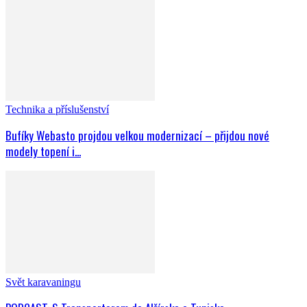
Technika a příslušenství
Bufíky Webasto projdou velkou modernizací – přijdou nové
modely topení i...
Svět karavaningu