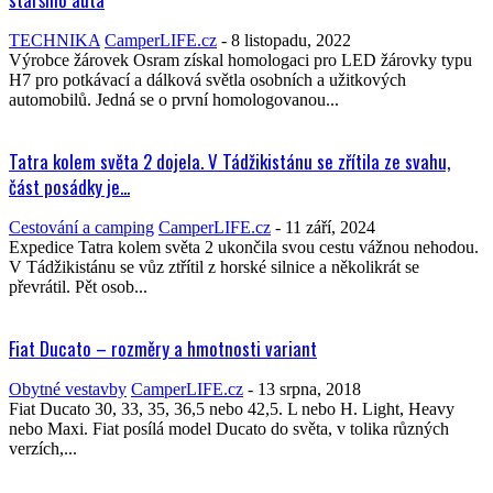
TECHNIKA
CamperLIFE.cz
-
8 listopadu, 2022
Výrobce žárovek Osram získal homologaci pro LED žárovky typu
H7 pro potkávací a dálková světla osobních a užitkových
automobilů. Jedná se o první homologovanou...
Tatra kolem světa 2 dojela. V Tádžikistánu se zřítila ze svahu,
část posádky je...
Cestování a camping
CamperLIFE.cz
-
11 září, 2024
Expedice Tatra kolem světa 2 ukončila svou cestu vážnou nehodou.
V Tádžikistánu se vůz ztřítil z horské silnice a několikrát se
převrátil. Pět osob...
Fiat Ducato – rozměry a hmotnosti variant
Obytné vestavby
CamperLIFE.cz
-
13 srpna, 2018
Fiat Ducato 30, 33, 35, 36,5 nebo 42,5. L nebo H. Light, Heavy
nebo Maxi. Fiat posílá model Ducato do světa, v tolika různých
verzích,...