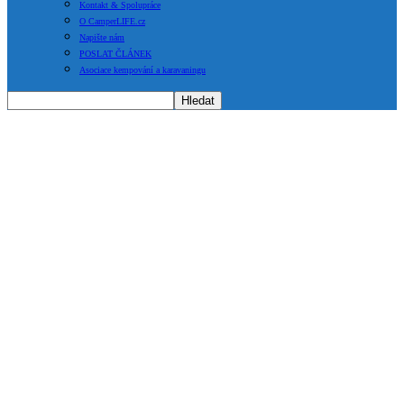
Kontakt & Spolupráce
O CamperLIFE.cz
Napište nám
POSLAT ČLÁNEK
Asociace kempování a karavaningu