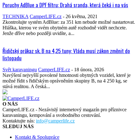
Poruchy AdBlue a DPF filtru: Drahá sranda, která čeká i na vás
TECHNIKA
CamperLIFE.cz
-
26 května, 2021
Zkontrolujte systém AdBlue: za 351 km nebude možné nastartovat.
Hláška, kterou ve svém obytném autě rozhodně vidět nechcete.
Jenže dříve nebo později uvidíte, a...
Řidičský průkaz sk. B na 4,25 tuny: Vláda musí zákon změnit do
listopadu
Svět karavaningu
CamperLIFE.cz
-
18 února, 2026
Navýšení nejvyšší povolené hmotnosti obytných vozidel, které je
možné řídit s řidičským oprávněním skupiny B, na 4 250 kg, se
stává realitou. A česká...
O NÁS
CamperLIFE.cz - Nezávislý internetový magazín pro příznivce
karavaningu, kempování a svobodného cestování.
Kontaktujte nás:
info@camperlife.cz
SLEDUJ NÁS
Kontakt & Spolupráce