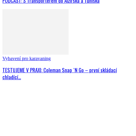
PODCAST: S Transporterem do Alžírska a Tuniska
Vybavení pro karavaning
TESTUJEME V PRAXI: Coleman Snap `N Go – první skládací
chladící...