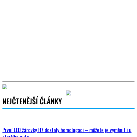
NEJČTENĚJŠÍ ČLÁNKY
První LED žárovky H7 dostaly homologaci – můžete je vyměnit i u
staršího auta