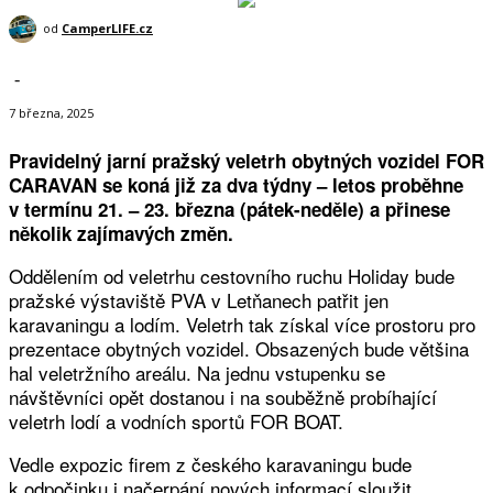
od
CamperLIFE.cz
-
7 března, 2025
Pravidelný jarní pražský veletrh obytných vozidel FOR
CARAVAN se koná již za dva týdny – letos proběhne
v termínu 21. – 23. března (pátek-neděle) a přinese
několik zajímavých změn.
Oddělením od veletrhu cestovního ruchu Holiday bude
pražské výstaviště PVA v Letňanech patřit jen
karavaningu a lodím. Veletrh tak získal více prostoru pro
prezentace obytných vozidel. Obsazených bude většina
hal veletržního areálu. Na jednu vstupenku se
návštěvníci opět dostanou i na souběžně probíhající
veletrh lodí a vodních sportů FOR BOAT.
Vedle expozic firem z českého karavaningu bude
k odpočinku i načerpání nových informací sloužit