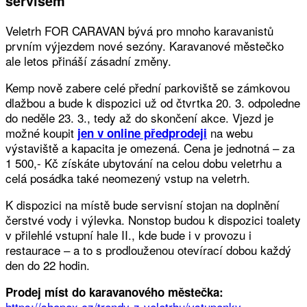
servisem
Veletrh FOR CARAVAN bývá pro mnoho karavanistů
prvním výjezdem nové sezóny. Karavanové městečko
ale letos přináší zásadní změny.
Kemp nově zabere celé přední parkoviště se zámkovou
dlažbou a bude k dispozici už od čtvrtka 20. 3. odpoledne
do neděle 23. 3., tedy až do skončení akce. Vjezd je
možné koupit
na webu
jen v online předprodeji
výstaviště a kapacita je omezená. Cena je jednotná – za
1 500,- Kč získáte ubytování na celou dobu veletrhu a
celá posádka také neomezený vstup na veletrh.
K dispozici na místě bude servisní stojan na doplnění
čerstvé vody i výlevka. Nonstop budou k dispozici toalety
v přilehlé vstupní hale II., kde bude i v provozu i
restaurace – a to s prodlouženou otevírací dobou každý
den do 22 hodin.
Prodej míst do karavanového městečka:
https://shopex.cz/trendy-z-veletrhu/vstupenky-