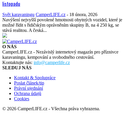
listopadu
Svět karavaningu
CamperLIFE.cz
-
18 února, 2026
Navýšení nejvyšší povolené hmotnosti obytných vozidel, které je
možné řídit s řidičským oprávněním skupiny B, na 4 250 kg, se
stává realitou. A česká...
O NÁS
CamperLIFE.cz - Nezávislý internetový magazín pro příznivce
karavaningu, kempování a svobodného cestování.
Kontaktujte nás:
info@camperlife.cz
SLEDUJ NÁS
Kontakt & Spolupráce
Poslat článek/tip
Právní ujednání
Ochrana údajů
Cookies
© 2026 CamperLIFE.cz - Všechna práva vyhrazena.