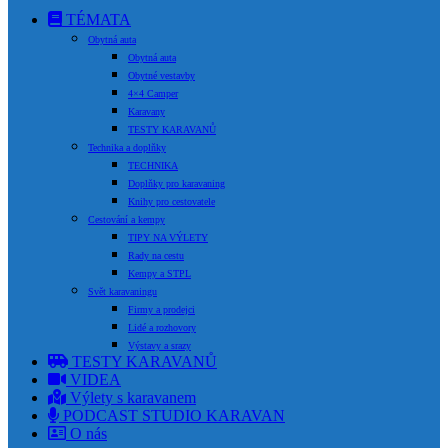
TÉMATA
Obytná auta
Obytná auta
Obytné vestavby
4×4 Camper
Karavany
TESTY KARAVANŮ
Technika a doplňky
TECHNIKA
Doplňky pro karavaning
Knihy pro cestovatele
Cestování a kempy
TIPY NA VÝLETY
Rady na cestu
Kempy a STPL
Svět karavaningu
Firmy a prodejci
Lidé a rozhovory
Výstavy a srazy
TESTY KARAVANŮ
VIDEA
Výlety s karavanem
PODCAST STUDIO KARAVAN
O nás