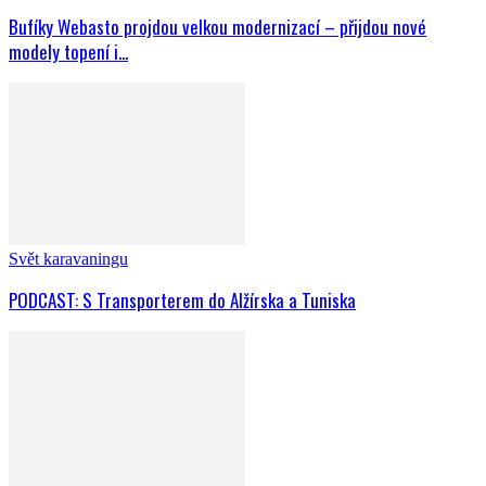
Bufíky Webasto projdou velkou modernizací – přijdou nové
modely topení i...
Svět karavaningu
PODCAST: S Transporterem do Alžírska a Tuniska