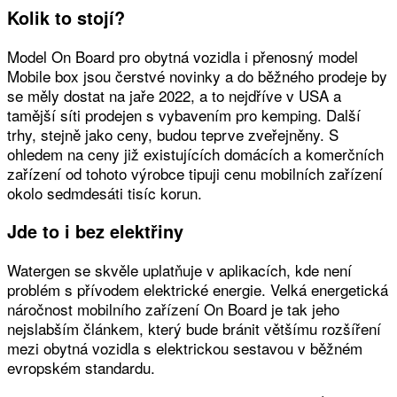
Kolik to stojí?
Model On Board pro obytná vozidla i přenosný model
Mobile box jsou čerstvé novinky a do běžného prodeje by
se měly dostat na jaře 2022, a to nejdříve v USA a
tamější síti prodejen s vybavením pro kemping. Další
trhy, stejně jako ceny, budou teprve zveřejněny. S
ohledem na ceny již existujících domácích a komerčních
zařízení od tohoto výrobce tipuji cenu mobilních zařízení
okolo sedmdesáti tisíc korun.
Jde to i bez elektřiny
Watergen se skvěle uplatňuje v aplikacích, kde není
problém s přívodem elektrické energie. Velká energetická
náročnost mobilního zařízení On Board je tak jeho
nejslabším článkem, který bude bránit většímu rozšíření
mezi obytná vozidla s elektrickou sestavou v běžném
evropském standardu.