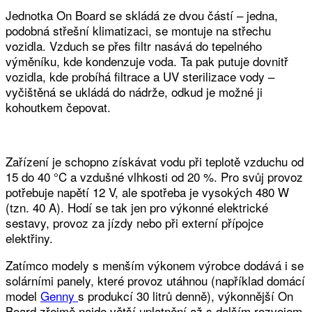
Jednotka On Board se skládá ze dvou částí – jedna,
podobná střešní klimatizaci, se montuje na střechu
vozidla. Vzduch se přes filtr nasává do tepelného
výměníku, kde kondenzuje voda. Ta pak putuje dovnitř
vozidla, kde probíhá filtrace a UV sterilizace vody –
vyčištěná se ukládá do nádrže, odkud je možné ji
kohoutkem čepovat.
Zařízení je schopno získávat vodu při teplotě vzduchu od
15 do 40 °C a vzdušné vlhkosti od 20 %. Pro svůj provoz
potřebuje napětí 12 V, ale spotřeba je vysokých 480 W
(tzn. 40 A). Hodí se tak jen pro výkonné elektrické
sestavy, provoz za jízdy nebo při externí přípojce
elektřiny.
Zatímco modely s menším výkonem výrobce dodává i se
solárními panely, které provoz utáhnou (například domácí
model
Genny
s produkcí 30 litrů denně), výkonnější On
Board zřejmě najde větší uplatnění až s dalším rozvojem