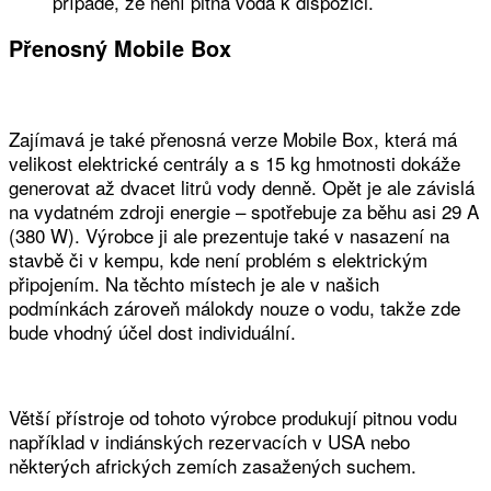
případě, že není pitná voda k dispozici.
Přenosný Mobile Box
Zajímavá je také přenosná verze Mobile Box, která má
velikost elektrické centrály a s 15 kg hmotnosti dokáže
generovat až dvacet litrů vody denně. Opět je ale závislá
na vydatném zdroji energie – spotřebuje za běhu asi 29 A
(380 W). Výrobce ji ale prezentuje také v nasazení na
stavbě či v kempu, kde není problém s elektrickým
připojením. Na těchto místech je ale v našich
podmínkách zároveň málokdy nouze o vodu, takže zde
bude vhodný účel dost individuální.
Větší přístroje od tohoto výrobce produkují pitnou vodu
například v indiánských rezervacích v USA nebo
některých afrických zemích zasažených suchem.