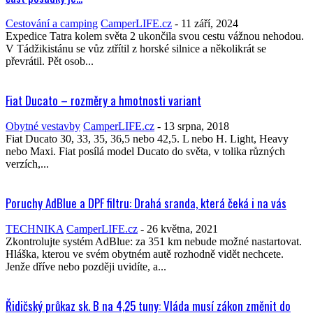
Cestování a camping
CamperLIFE.cz
-
11 září, 2024
Expedice Tatra kolem světa 2 ukončila svou cestu vážnou nehodou.
V Tádžikistánu se vůz ztřítil z horské silnice a několikrát se
převrátil. Pět osob...
Fiat Ducato – rozměry a hmotnosti variant
Obytné vestavby
CamperLIFE.cz
-
13 srpna, 2018
Fiat Ducato 30, 33, 35, 36,5 nebo 42,5. L nebo H. Light, Heavy
nebo Maxi. Fiat posílá model Ducato do světa, v tolika různých
verzích,...
Poruchy AdBlue a DPF filtru: Drahá sranda, která čeká i na vás
TECHNIKA
CamperLIFE.cz
-
26 května, 2021
Zkontrolujte systém AdBlue: za 351 km nebude možné nastartovat.
Hláška, kterou ve svém obytném autě rozhodně vidět nechcete.
Jenže dříve nebo později uvidíte, a...
Řidičský průkaz sk. B na 4,25 tuny: Vláda musí zákon změnit do