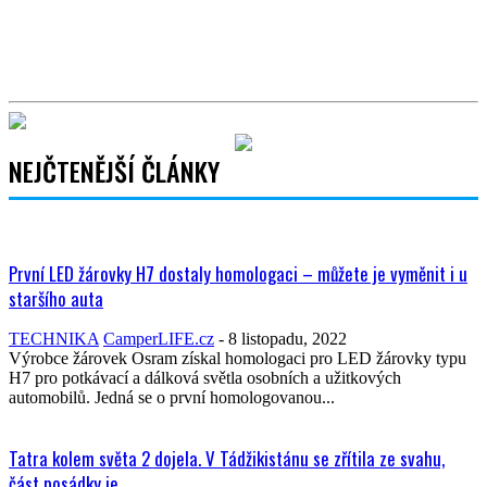
NEJČTENĚJŠÍ ČLÁNKY
První LED žárovky H7 dostaly homologaci – můžete je vyměnit i u
staršího auta
TECHNIKA
CamperLIFE.cz
-
8 listopadu, 2022
Výrobce žárovek Osram získal homologaci pro LED žárovky typu
H7 pro potkávací a dálková světla osobních a užitkových
automobilů. Jedná se o první homologovanou...
Tatra kolem světa 2 dojela. V Tádžikistánu se zřítila ze svahu,
část posádky je...