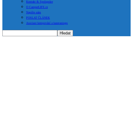
Kontakt & Spolupráce
O CamperLIFE.cz
Napište nám
POSLAT ČLÁNEK
Asociace kempování a karavaningu