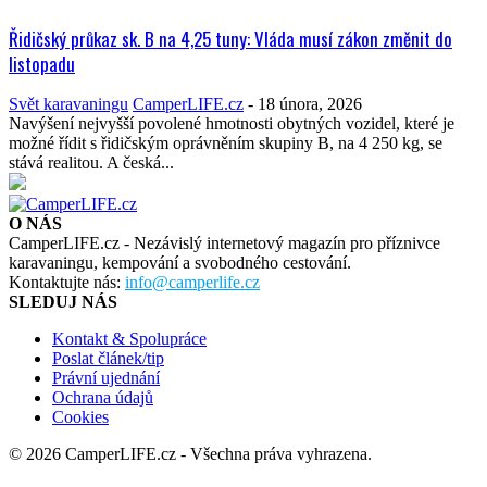
Řidičský průkaz sk. B na 4,25 tuny: Vláda musí zákon změnit do
listopadu
Svět karavaningu
CamperLIFE.cz
-
18 února, 2026
Navýšení nejvyšší povolené hmotnosti obytných vozidel, které je
možné řídit s řidičským oprávněním skupiny B, na 4 250 kg, se
stává realitou. A česká...
O NÁS
CamperLIFE.cz - Nezávislý internetový magazín pro příznivce
karavaningu, kempování a svobodného cestování.
Kontaktujte nás:
info@camperlife.cz
SLEDUJ NÁS
Kontakt & Spolupráce
Poslat článek/tip
Právní ujednání
Ochrana údajů
Cookies
© 2026 CamperLIFE.cz - Všechna práva vyhrazena.