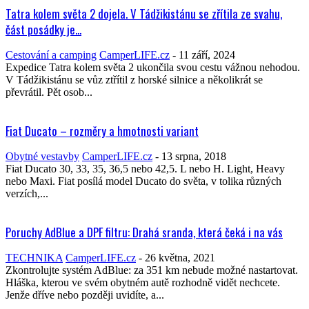
Tatra kolem světa 2 dojela. V Tádžikistánu se zřítila ze svahu,
část posádky je...
Cestování a camping
CamperLIFE.cz
-
11 září, 2024
Expedice Tatra kolem světa 2 ukončila svou cestu vážnou nehodou.
V Tádžikistánu se vůz ztřítil z horské silnice a několikrát se
převrátil. Pět osob...
Fiat Ducato – rozměry a hmotnosti variant
Obytné vestavby
CamperLIFE.cz
-
13 srpna, 2018
Fiat Ducato 30, 33, 35, 36,5 nebo 42,5. L nebo H. Light, Heavy
nebo Maxi. Fiat posílá model Ducato do světa, v tolika různých
verzích,...
Poruchy AdBlue a DPF filtru: Drahá sranda, která čeká i na vás
TECHNIKA
CamperLIFE.cz
-
26 května, 2021
Zkontrolujte systém AdBlue: za 351 km nebude možné nastartovat.
Hláška, kterou ve svém obytném autě rozhodně vidět nechcete.
Jenže dříve nebo později uvidíte, a...