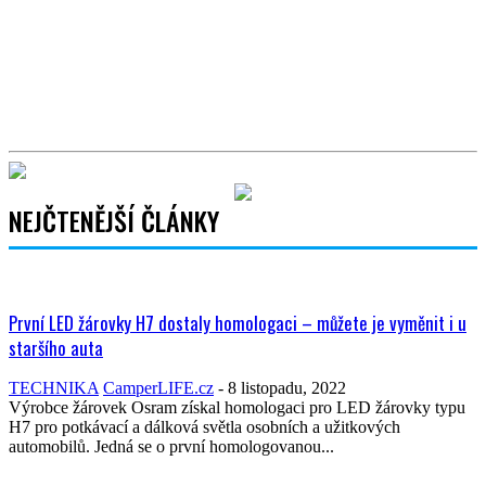
NEJČTENĚJŠÍ ČLÁNKY
První LED žárovky H7 dostaly homologaci – můžete je vyměnit i u
staršího auta
TECHNIKA
CamperLIFE.cz
-
8 listopadu, 2022
Výrobce žárovek Osram získal homologaci pro LED žárovky typu
H7 pro potkávací a dálková světla osobních a užitkových
automobilů. Jedná se o první homologovanou...