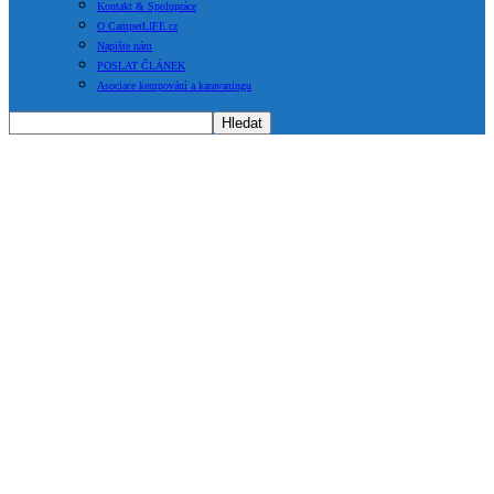
Kontakt & Spolupráce
O CamperLIFE.cz
Napište nám
POSLAT ČLÁNEK
Asociace kempování a karavaningu