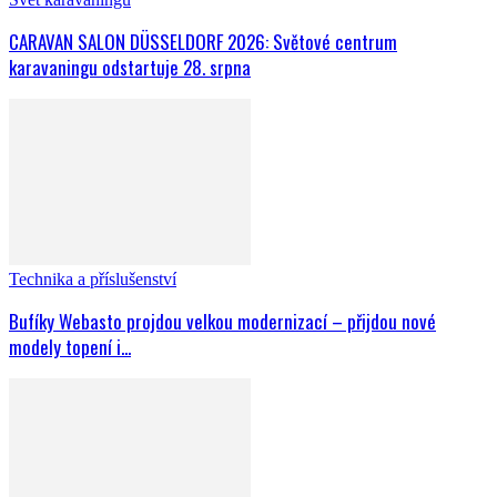
CARAVAN SALON DÜSSELDORF 2026: Světové centrum
karavaningu odstartuje 28. srpna
Technika a příslušenství
Bufíky Webasto projdou velkou modernizací – přijdou nové
modely topení i...