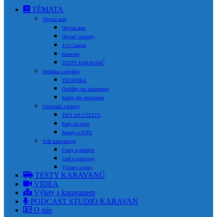
TÉMATA
Obytná auta
Obytná auta
Obytné vestavby
4×4 Camper
Karavany
TESTY KARAVANŮ
Technika a doplňky
TECHNIKA
Doplňky pro karavaning
Knihy pro cestovatele
Cestování a kempy
TIPY NA VÝLETY
Rady na cestu
Kempy a STPL
Svět karavaningu
Firmy a prodejci
Lidé a rozhovory
Výstavy a srazy
TESTY KARAVANŮ
VIDEA
Výlety s karavanem
PODCAST STUDIO KARAVAN
O nás