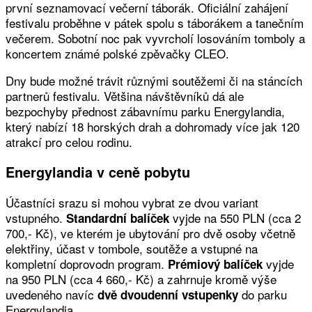
první seznamovací večerní táborák. Oficiální zahájení
festivalu proběhne v pátek spolu s táborákem a tanečním
večerem. Sobotní noc pak vyvrcholí losováním tomboly a
koncertem známé polské zpěvačky CLEO.
Dny bude možné trávit různými soutěžemi či na stáncích
partnerů festivalu. Většina návštěvníků dá ale
bezpochyby přednost zábavnímu parku Energylandia,
který nabízí 18 horských drah a dohromady více jak 120
atrakcí pro celou rodinu.
Energylandia v ceně pobytu
Účastníci srazu si mohou vybrat ze dvou variant
vstupného.
vyjde na 550 PLN (cca 2
Standardní balíček
700,- Kč), ve kterém je ubytování pro dvě osoby včetně
elektřiny, účast v tombole, soutěže a vstupné na
kompletní doprovodn program.
vyjde
Prémiový balíček
na 950 PLN (cca 4 660,- Kč) a zahrnuje kromě výše
uvedeného navíc
do parku
dvě dvoudenní vstupenky
Energylandia.