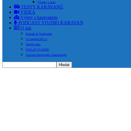
Výstavy a srazy
TESTY KARAVANŮ
VIDEA
Výlety s karavanem
PODCAST STUDIO KARAVAN
O nás
Kontakt & Spolupráce
O CamperLIFE.cz
Napište nám
POSLAT ČLÁNEK
Asociace kempování a karavaningu