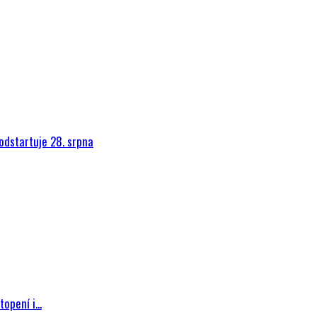
dstartuje 28. srpna
pení i...