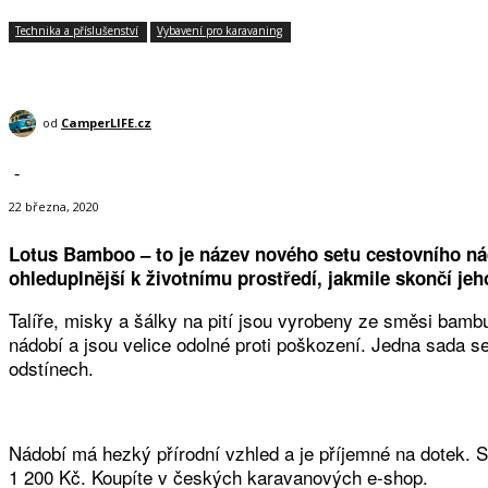
Technika a příslušenství
Vybavení pro karavaning
od
CamperLIFE.cz
-
22 března, 2020
Lotus Bamboo – to je název nového setu cestovního n
ohleduplnější k životnímu prostředí, jakmile skončí jeh
Talíře, misky a šálky na pití jsou vyrobeny ze směsi bam
nádobí a jsou velice odolné proti poškození. Jedna sada s
odstínech.
Nádobí má hezký přírodní vzhled a je příjemné na dotek. S
1 200 Kč. Koupíte v českých karavanových e-shop.