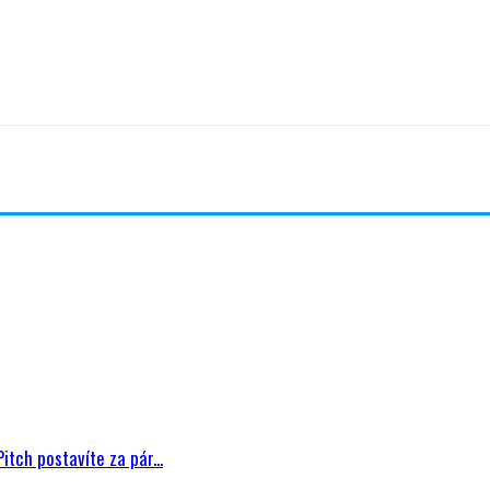
t
Facebook
Twitter
WhatsApp
Emai
tch postavíte za pár...