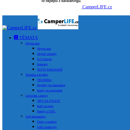
CamperLIFE.cz
TÉMATA
Obytná auta
Obytná auta
Obytné vestavby
4×4 Camper
Karavany
TESTY KARAVANŮ
Technika a doplňky
TECHNIKA
Doplňky pro karavaning
Knihy pro cestovatele
Cestování a kempy
TIPY NA VÝLETY
Rady na cestu
Kempy a STPL
Svět karavaningu
Firmy a prodejci
Lidé a rozhovory