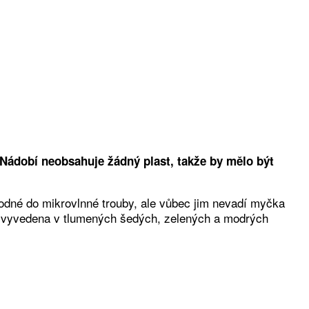
ádobí neobsahuje žádný plast, takže by mělo být
odné do mikrovlnné trouby, ale vůbec jim nevadí myčka
a je vyvedena v tlumených šedých, zelených a modrých