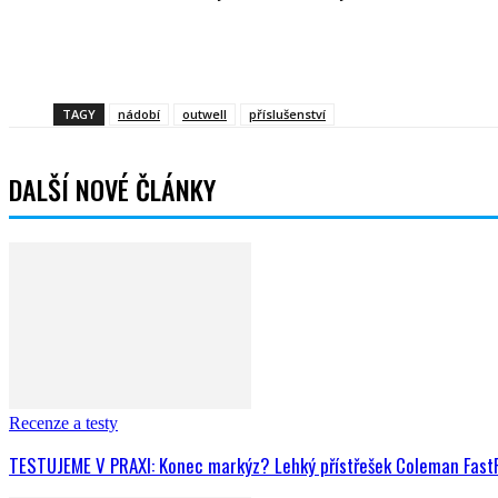
Sdíle
TAGY
nádobí
outwell
příslušenství
DALŠÍ NOVÉ ČLÁNKY
Recenze a testy
TESTUJEME V PRAXI: Konec markýz? Lehký přístřešek Coleman FastPi