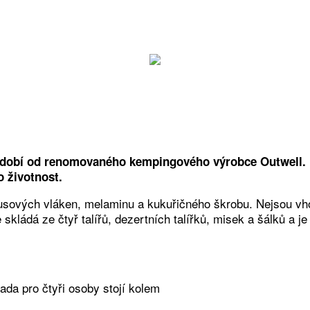
ádobí od renomovaného kempingového výrobce Outwell. N
o životnost.
busových vláken, melaminu a kukuřičného škrobu. Nejsou vh
e skládá ze čtyř talířů, dezertních talířků, misek a šálků 
ada pro čtyři osoby stojí kolem