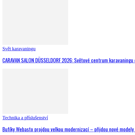
Svět karavaningu
CARAVAN SALON DÜSSELDORF 2026: Světové centrum karavaningu o
Technika a příslušenství
Bufíky Webasto projdou velkou modernizací – přijdou nové modely to