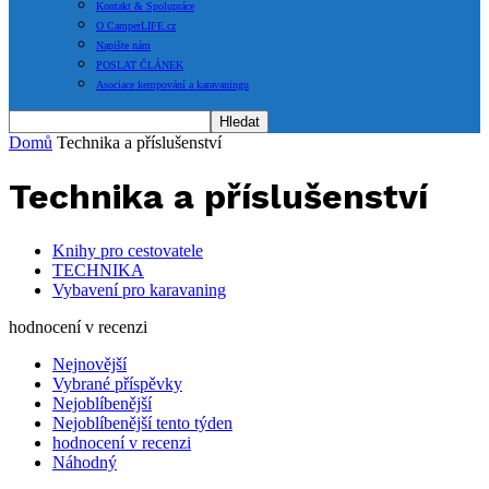
Kontakt & Spolupráce
O CamperLIFE.cz
Napište nám
POSLAT ČLÁNEK
Asociace kempování a karavaningu
Domů
Technika a příslušenství
Technika a příslušenství
Knihy pro cestovatele
TECHNIKA
Vybavení pro karavaning
hodnocení v recenzi
Nejnovější
Vybrané příspěvky
Nejoblíbenější
Nejoblíbenější tento týden
hodnocení v recenzi
Náhodný