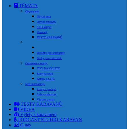
TÉMATA
Obytná auta
Obytná auta
Obytné vestavby
4×4 Camper
Karavany
TESTY KARAVANŮ
Technika a doplňky
TECHNIKA
Doplňky pro karavaning
Knihy pro cestovatele
Cestování a kempy
TIPY NA VÝLETY
Rady na cestu
Kempy a STPL
Svět karavaningu
Firmy a prodejci
Lidé a rozhovory
Výstavy a srazy
TESTY KARAVANŮ
VIDEA
Výlety s karavanem
PODCAST STUDIO KARAVAN
O nás