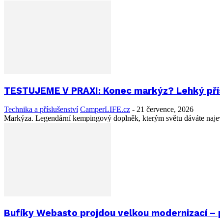
TESTUJEME V PRAXI: Konec markýz? Lehký příst
Technika a příslušenství
CamperLIFE.cz
-
21 července, 2026
Markýza. Legendární kempingový doplněk, kterým světu dáváte najevo,
Bufíky Webasto projdou velkou modernizací – p