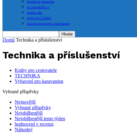
Kontakt & Spolupráce
O CamperLIFE.cz
Napište nám
POSLAT ČLÁNEK
Asociace kempování a karavaningu
Domů
Technika a příslušenství
Technika a příslušenství
Knihy pro cestovatele
TECHNIKA
Vybavení pro karavaning
Vybrané příspěvky
Nejnovější
Vybrané příspěvky
Nejoblíbenější
Nejoblíbenější tento týden
hodnocení v recenzi
Náhodný