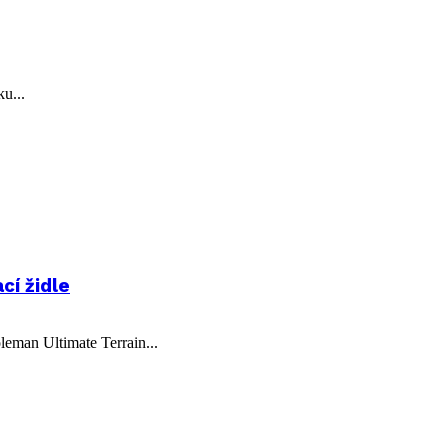
ku...
cí židle
leman Ultimate Terrain...