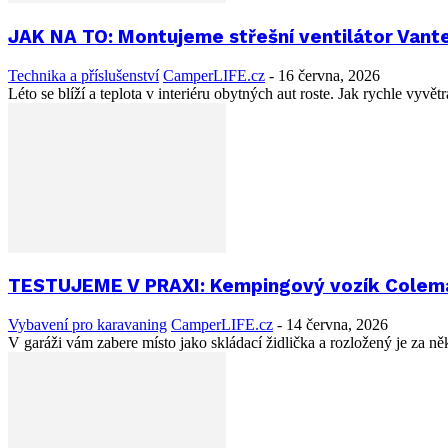
JAK NA TO: Montujeme střešní ventilátor Vant
Technika a příslušenství
CamperLIFE.cz
-
16 června, 2026
Léto se blíží a teplota v interiéru obytných aut roste. Jak rychle vyvě
TESTUJEME V PRAXI: Kempingový vozík Coleman 
Vybavení pro karavaning
CamperLIFE.cz
-
14 června, 2026
V garáži vám zabere místo jako skládací židlička a rozložený je za n