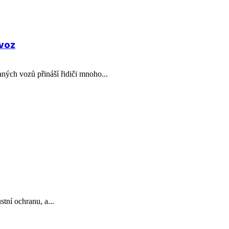
ovoz
ných vozů přináší řidiči mnoho...
tní ochranu, a...