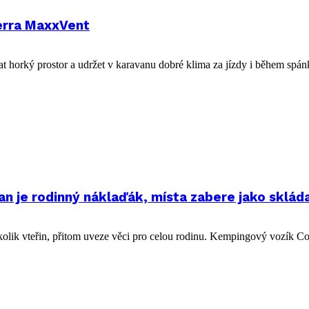
erra MaxxVent
trat horký prostor a udržet v karavanu dobré klima za jízdy i během spán
je rodinný náklaďák, místa zabere jako skláda
ěkolik vteřin, přitom uveze věci pro celou rodinu. Kempingový vozík Co