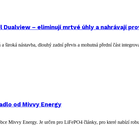
ualview – eliminují mrtvé úhly a nahrávají pr
a široká nástavba, dlouhý zadní převis a mohutná přední část integrova
dlo od Mivvy Energy
ce Mivvy Energy. Je určen pro LiFePO4 články, pro které nabízí robus