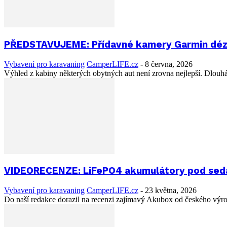
PŘEDSTAVUJEME: Přídavné kamery Garmin dézl D
Vybavení pro karavaning
CamperLIFE.cz
-
8 června, 2026
Výhled z kabiny některých obytných aut není zrovna nejlepší. Dlouhá 
VIDEORECENZE: LiFePO4 akumulátory pod seda
Vybavení pro karavaning
CamperLIFE.cz
-
23 května, 2026
Do naší redakce dorazil na recenzi zajímavý Akubox od českého výrob