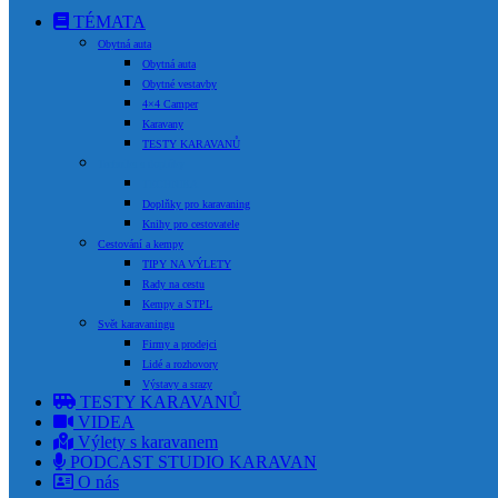
TÉMATA
Obytná auta
Obytná auta
Obytné vestavby
4×4 Camper
Karavany
TESTY KARAVANŮ
Technika a doplňky
TECHNIKA
Doplňky pro karavaning
Knihy pro cestovatele
Cestování a kempy
TIPY NA VÝLETY
Rady na cestu
Kempy a STPL
Svět karavaningu
Firmy a prodejci
Lidé a rozhovory
Výstavy a srazy
TESTY KARAVANŮ
VIDEA
Výlety s karavanem
PODCAST STUDIO KARAVAN
O nás