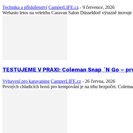
Technika a příslušenství
CamperLIFE.cz
-
9 července, 2026
Webasto letos na veletrhu Caravan Salon Düsseldorf výrazně inovuje
TESTUJEME V PRAXI: Coleman Snap `N Go – prvn
Vybavení pro karavaning
CamperLIFE.cz
-
26 června, 2026
Pevných chladicích boxů pro kempování je na trhu bezpočet. Coleman ale