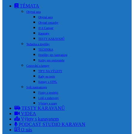
TÉMATA
Obytná auta
Obytná auta
Obytné vestavby
4×4 Camper
Karavany
TESTY KARAVANŮ
Technika a doplňky
TECHNIKA
Doplňky pro karavaning
Knihy pro cestovatele
Cestování a kempy
TIPY NA VÝLETY
Rady na cestu
Kempy a STPL
Svět karavaningu
Firmy a prodejci
Lidé a rozhovory
Výstavy a srazy
TESTY KARAVANŮ
VIDEA
Výlety s karavanem
PODCAST STUDIO KARAVAN
O nás