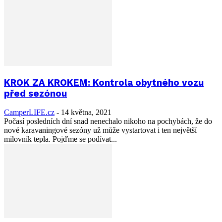
KROK ZA KROKEM: Kontrola obytného vozu
před sezónou
CamperLIFE.cz
-
14 května, 2021
Počasí posledních dní snad nenechalo nikoho na pochybách, že do
nové karavaningové sezóny už může vystartovat i ten největší
milovník tepla. Pojďme se podívat...