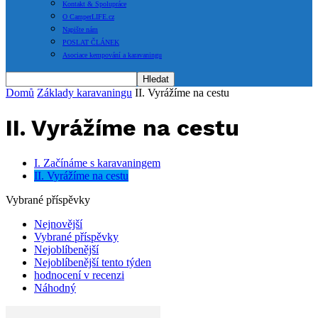
Kontakt & Spolupráce
O CamperLIFE.cz
Napište nám
POSLAT ČLÁNEK
Asociace kempování a karavaningu
Domů
Základy karavaningu
II. Vyrážíme na cestu
II. Vyrážíme na cestu
I. Začínáme s karavaningem
II. Vyrážíme na cestu
Vybrané příspěvky
Nejnovější
Vybrané příspěvky
Nejoblíbenější
Nejoblíbenější tento týden
hodnocení v recenzi
Náhodný