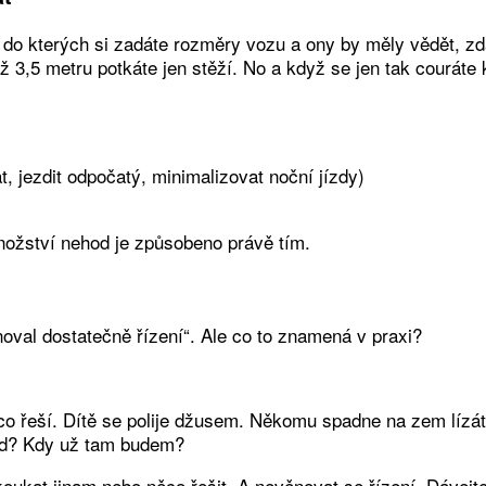
o kterých si zadáte rozměry vozu a ony by měly vědět, zda
než 3,5 metru potkáte jen stěží. No a když se jen tak courát
, jezdit odpočatý, minimalizovat noční jízdy)
nožství nehod je způsobeno právě tím.
noval dostatečně řízení“. Ale co to znamená v praxi?
ěco řeší. Dítě se polije džusem. Někomu spadne na zem lízá
lad? Kdy už tam budem?
oukat jinam nebo něco řešit. A nevěnovat se řízení. Dávejte