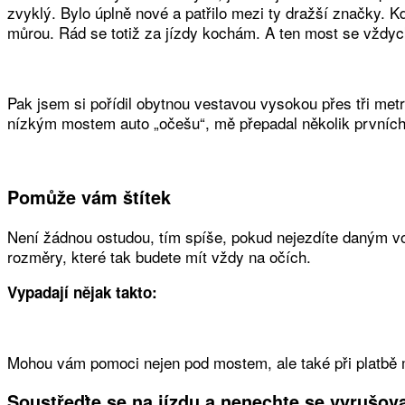
zvyklý. Bylo úplně nové a patřilo mezi ty dražší značky. 
můrou. Rád se totiž za jízdy kochám. A ten most se vždyc
Pak jsem si pořídil obytnou vestavou vysokou přes tři met
nízkým mostem auto „očešu“, mě přepadal několik prvních
Pomůže vám štítek
Není žádnou ostudou, tím spíše, pokud nejezdíte daným voz
rozměry, které tak budete mít vždy na očích.
Vypadají nějak takto:
Mohou vám pomoci nejen pod mostem, ale také při platbě m
Soustřeďte se na jízdu a nenechte se vyrušov