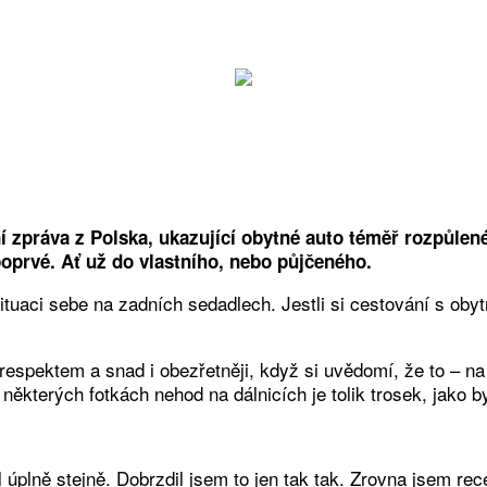
 zpráva z Polska, ukazující obytné auto téměř rozpůlené
poprvé. Ať už do vlastního, nebo půjčeného.
tuaci sebe na zadních sedadlech. Jestli si cestování s oby
 respektem a snad i obezřetněji, když si uvědomí, že to – 
ěkterých fotkách nehod na dálnicích je tolik trosek, jako b
plně stejně. Dobrzdil jsem to jen tak tak. Zrovna jsem rec