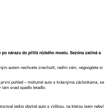
 po nárazu do příliš nízkého mostu. Sezóna začíná a
tným autem nechcete znechutit, radím vám, negooglete si
na první pohled – mohutné auto s krásnýma záclonkama, se
y tam snad spadlo letadlo.
enzoval jedno obytné auto s výškou, na kterou jsem nebyl