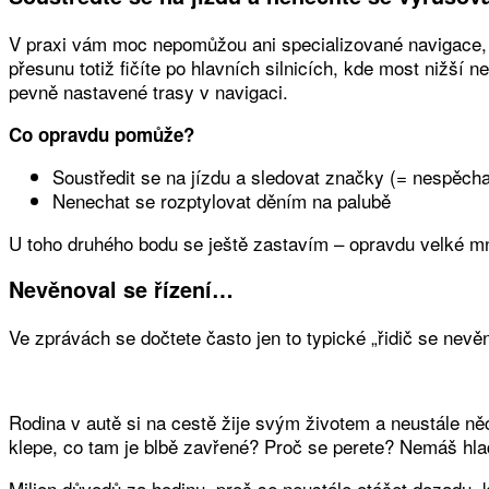
V praxi vám moc nepomůžou ani specializované navigace, d
přesunu totiž fičíte po hlavních silnicích, kde most nižší 
pevně nastavené trasy v navigaci.
Co opravdu pomůže?
Soustředit se na jízdu a sledovat značky (= nespěchat
Nenechat se rozptylovat děním na palubě
U toho druhého bodu se ještě zastavím – opravdu velké m
Nevěnoval se řízení…
Ve zprávách se dočtete často jen to typické „řidič se nevě
Rodina v autě si na cestě žije svým životem a neustále n
klepe, co tam je blbě zavřené? Proč se perete? Nemáš h
Milion důvodů za hodinu, proč se neustále otáčet dozadu, k