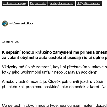
Cestování a camping
Rady na cestu
Základy karavaningu
II. Vyrážíme na cestu
od
CamperLIFE.cz
-
22 dubna, 2021
K sepsání tohoto krátkého zamyšlení mě přiměla dnešní
za volant obytného auta častokrát usedají řidiči úplně 
Vždycky mě úplně zamrazí, když si představím v takové si
fotky jako „wohnmobil unfall“ nebo „caravan accident“.
A nebo vlastně možná jo. Člověk pak chvíli jezdí s větším
při jakémkoli problému poskládá jako domeček z karet. Na n
Co se těch nízkých mostů týče, jednou jsem málem dopadl ú