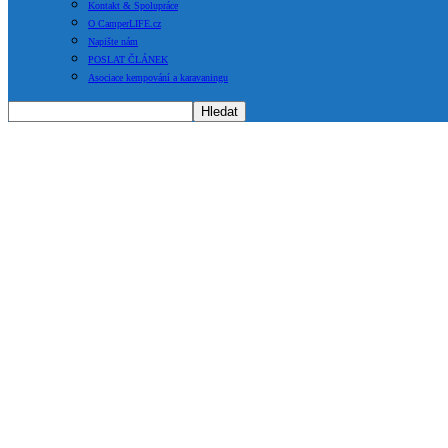
Kontakt & Spolupráce
O CamperLIFE.cz
Napište nám
POSLAT ČLÁNEK
Asociace kempování a karavaningu