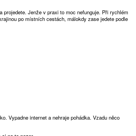
 projedete. Jenže v praxi to moc nefunguje. Při rychlém
e krajinou po místních cestách, málokdy zase jedete podle
tko. Vypadne internet a nehraje pohádka. Vzadu něco
 si na to pozor.