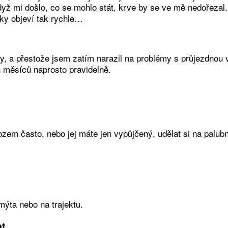
Když mi došlo, co se mohlo stát, krve by se ve mě nedořezal
ky objeví tak rychle…
ry, a přestože jsem zatím narazil na problémy s průjezdnou 
 měsíců naprosto pravidelně.
em často, nebo jej máte jen vypůjčený, udělat si na palubní
ýta nebo na trajektu.
at