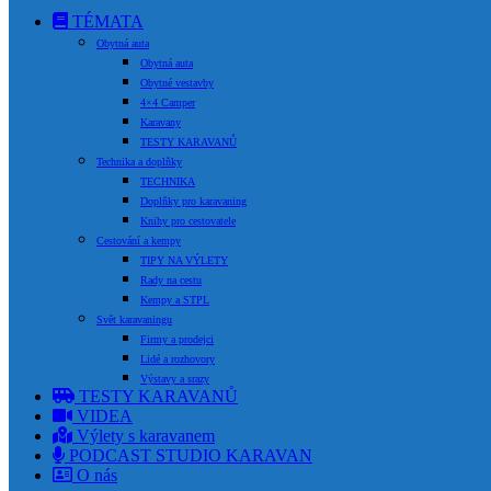
TÉMATA
Obytná auta
Obytná auta
Obytné vestavby
4×4 Camper
Karavany
TESTY KARAVANŮ
Technika a doplňky
TECHNIKA
Doplňky pro karavaning
Knihy pro cestovatele
Cestování a kempy
TIPY NA VÝLETY
Rady na cestu
Kempy a STPL
Svět karavaningu
Firmy a prodejci
Lidé a rozhovory
Výstavy a srazy
TESTY KARAVANŮ
VIDEA
Výlety s karavanem
PODCAST STUDIO KARAVAN
O nás