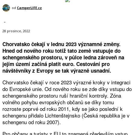
od
CamperLIFE.cz
-
28 prosince, 2022
Chorvatsko čekají v lednu 2023 významné změny.
Hned od nového roku totiž tato země vstupuje do
schengenského prostoru, v půlce ledna zároveň na
jejím území začíná platit euro. Cestování pro
návštěvníky z Evropy se tak výrazně usnadní.
Chorvatsko čekají v roce 2023 výrazné kroky v integraci
do Evropské unie. Od nového roku se zde díky vstupu do
schengenského prostoru ruší hraniční kontroly. Zóna
volného pohybu evropských občanů se díky tomu
rozroste poprvé od roku 2011, kdy se jako poslední k
schengenu přidalo Lichtenštejnsko (Česká republika je v
schengenu od roku 2007).
Pro občany a turisty z EU to znamená především vstup