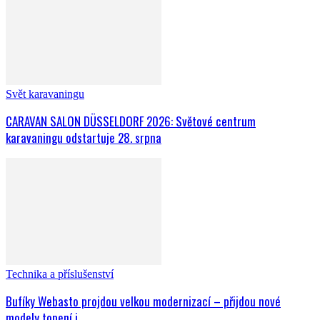
Svět karavaningu
CARAVAN SALON DÜSSELDORF 2026: Světové centrum
karavaningu odstartuje 28. srpna
Technika a příslušenství
Bufíky Webasto projdou velkou modernizací – přijdou nové
modely topení i...