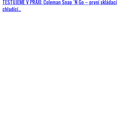
TESTUJEME V PRAXI: Coleman Snap `N Go – první skládací
chladící...