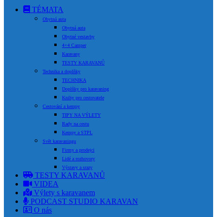
TÉMATA
Obytná auta
Obytná auta
Obytné vestavby
4×4 Camper
Karavany
TESTY KARAVANŮ
Technika a doplňky
TECHNIKA
Doplňky pro karavaning
Knihy pro cestovatele
Cestování a kempy
TIPY NA VÝLETY
Rady na cestu
Kempy a STPL
Svět karavaningu
Firmy a prodejci
Lidé a rozhovory
Výstavy a srazy
TESTY KARAVANŮ
VIDEA
Výlety s karavanem
PODCAST STUDIO KARAVAN
O nás