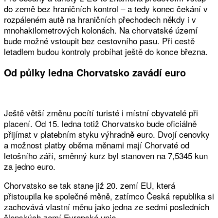
do země bez hraničních kontrol – a tedy konec čekání v
rozpáleném autě na hraničních přechodech někdy i v
mnohakilometrových kolonách. Na chorvatské území
bude možné vstoupit bez cestovního pasu. Při cestě
letadlem budou kontroly probíhat ještě do konce března.
Od půlky ledna Chorvatsko zavádí euro
Ještě větší změnu pocítí turisté i místní obyvatelé při
placení. Od 15. ledna totiž Chorvatsko bude oficiálně
přijímat v platebním styku výhradně euro. Dvojí cenovky
a možnost platby oběma měnami mají Chorvaté od
letošního září, směnný kurz byl stanoven na 7,5345 kun
za jedno euro.
Chorvatsko se tak stane již 20. zemí EU, která
přistoupila ke společné měně, zatímco Česká republika si
zachovává vlastní měnu jako jedna ze sedmi posledních
členských zemí Evropské unie.