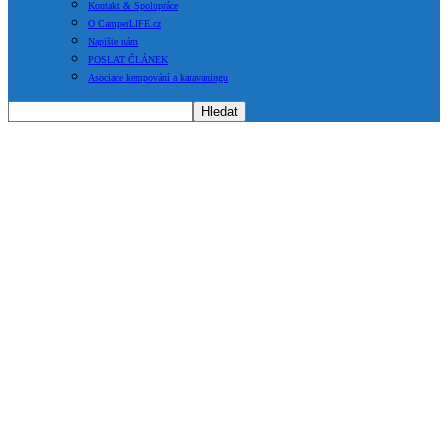
Kontakt & Spolupráce
O CamperLIFE.cz
Napište nám
POSLAT ČLÁNEK
Asociace kempování a karavaningu