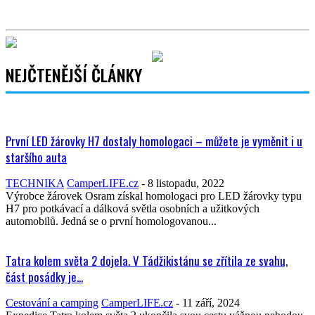
NEJČTENĚJŠÍ ČLÁNKY
První LED žárovky H7 dostaly homologaci – můžete je vyměnit i u
staršího auta
TECHNIKA
CamperLIFE.cz
-
8 listopadu, 2022
Výrobce žárovek Osram získal homologaci pro LED žárovky typu
H7 pro potkávací a dálková světla osobních a užitkových
automobilů. Jedná se o první homologovanou...
Tatra kolem světa 2 dojela. V Tádžikistánu se zřítila ze svahu,
část posádky je...
Cestování a camping
CamperLIFE.cz
-
11 září, 2024