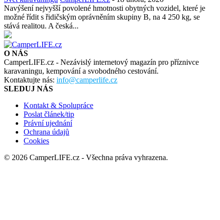
Navýšení nejvyšší povolené hmotnosti obytných vozidel, které je
možné řídit s řidičským oprávněním skupiny B, na 4 250 kg, se
stává realitou. A česká...
O NÁS
CamperLIFE.cz - Nezávislý internetový magazín pro příznivce
karavaningu, kempování a svobodného cestování.
Kontaktujte nás:
info@camperlife.cz
SLEDUJ NÁS
Kontakt & Spolupráce
Poslat článek/tip
Právní ujednání
Ochrana údajů
Cookies
© 2026 CamperLIFE.cz - Všechna práva vyhrazena.