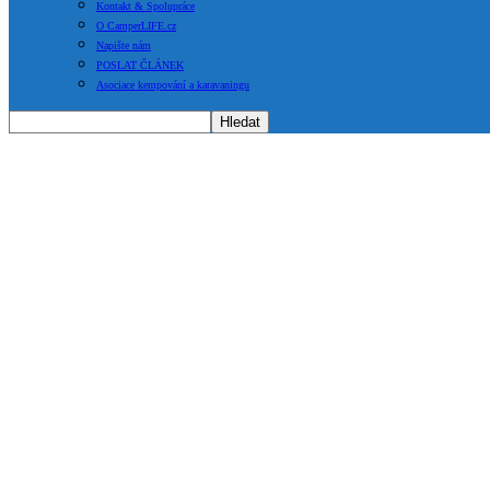
Kontakt & Spolupráce
O CamperLIFE.cz
Napište nám
POSLAT ČLÁNEK
Asociace kempování a karavaningu