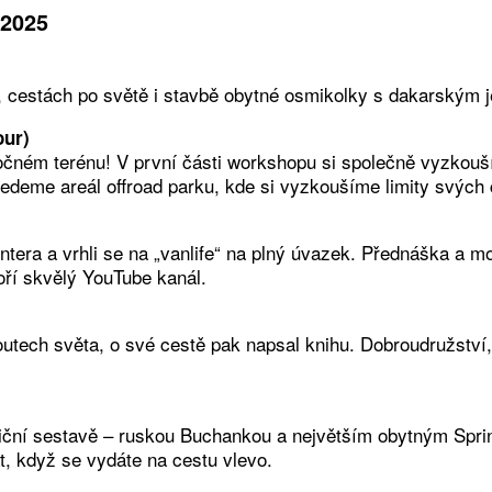
2025
cestách po světě i stavbě obytné osmikolky s dakarským 
our)
očném terénu! V první části workshopu si společně vyzkouš
jedeme areál offroad parku, kde si vyzkoušíme limity svých
rintera a vrhli se na „vanlife“ na plný úvazek. Přednáška a
ří skvělý YouTube kanál.
tech světa, o své cestě pak napsal knihu. Dobroudružství, 
adiční sestavě – ruskou Buchankou a největším obytným Spri
t, když se vydáte na cestu vlevo.