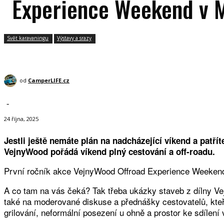
Experience Weekend v M
Svět karavaningu
Výstavy a srazy
od
CamperLIFE.cz
-
24 října, 2025
Jestli ještě nemáte plán na nadcházející víkend a patř
VejnyWood pořádá víkend plný cestování a off-roadu.
První ročník akce VejnyWood Offroad Experience Weekend 2
A co tam na vás čeká? Tak třeba ukázky staveb z dílny Ve
také na moderované diskuse a přednášky cestovatelů, kteří
grilování, neformální posezení u ohně a prostor ke sdílení