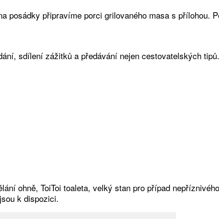
na posádky připravíme porci grilovaného masa s přílohou. 
ání, sdílení zážitků a předávání nejen cestovatelských tip
ělání ohně, ToiToi toaleta, velký stan pro případ nepřízniv
jsou k dispozici.