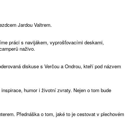
jezdcem Jardou Valtrem.
íme práci s navijákem, vyprošťovacími deskami,
 camperů naživo.
 moderovaná diskuse s Verčou a Ondrou, kteří pod názvem
inspirace, humor i životní zvraty. Nejen o tom bude
nterem. Přednáška o tom, jaké to je cestovat v plechovém