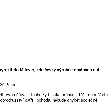
 vyrazit do Milovic, kde český výrobce obytných aut
6. října.
í vyprošťovací techniky i jízdu terénem. Těšit se můžete
dobrodružství patří i pohoda, nebude chybět společné