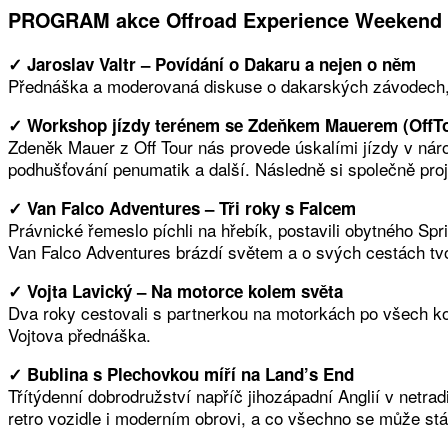
PROGRAM akce Offroad Experience Weekend 
✓ Jaroslav Valtr – Povídání o Dakaru a nejen o něm
Přednáška a moderovaná diskuse o dakarských závodech, 
✓ Workshop jízdy terénem se Zdeňkem Mauerem (OffT
Zdeněk Mauer z Off Tour nás provede úskalími jízdy v nár
podhušťování penumatik a další. Následně si společně pro
✓ Van Falco Adventures – Tři roky s Falcem
Právnické řemeslo píchli na hřebík, postavili obytného Sp
Van Falco Adventures brázdí světem a o svých cestách tvo
✓ Vojta Lavický – Na motorce kolem světa
Dva roky cestovali s partnerkou na motorkách po všech kou
Vojtova přednáška.
✓ Bublina s Plechovkou míří na Land’s End
Třítýdenní dobrodružství napříč jihozápadní Anglií v netr
retro vozidle i moderním obrovi, a co všechno se může stá