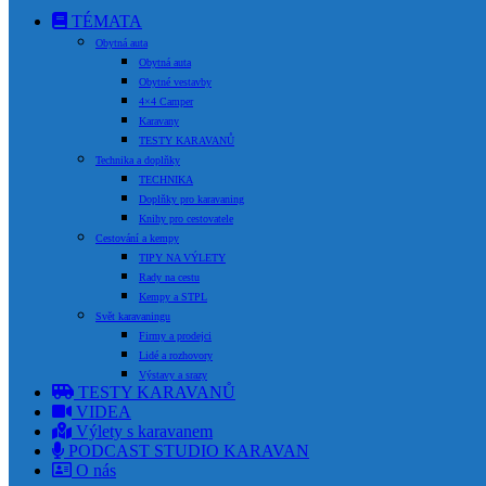
TÉMATA
Obytná auta
Obytná auta
Obytné vestavby
4×4 Camper
Karavany
TESTY KARAVANŮ
Technika a doplňky
TECHNIKA
Doplňky pro karavaning
Knihy pro cestovatele
Cestování a kempy
TIPY NA VÝLETY
Rady na cestu
Kempy a STPL
Svět karavaningu
Firmy a prodejci
Lidé a rozhovory
Výstavy a srazy
TESTY KARAVANŮ
VIDEA
Výlety s karavanem
PODCAST STUDIO KARAVAN
O nás