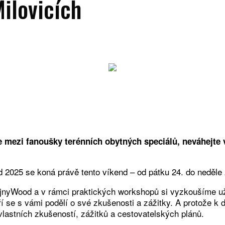
ilovicích
íte mezi fanoušky terénních obytných speciálů, neváhejte
025 se koná právě tento víkend – od pátku 24. do neděle 2
jnyWood a v rámci praktických workshopů si vyzkoušíme užit
 se s vámi podělí o své zkušenosti a zážitky. A protože k 
 vlastních zkušeností, zážitků a cestovatelských plánů.