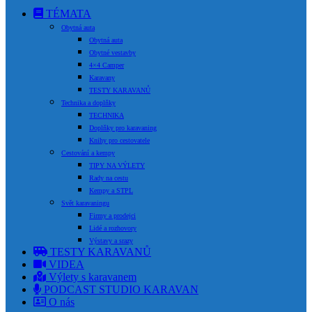
TÉMATA
Obytná auta
Obytná auta
Obytné vestavby
4×4 Camper
Karavany
TESTY KARAVANŮ
Technika a doplňky
TECHNIKA
Doplňky pro karavaning
Knihy pro cestovatele
Cestování a kempy
TIPY NA VÝLETY
Rady na cestu
Kempy a STPL
Svět karavaningu
Firmy a prodejci
Lidé a rozhovory
Výstavy a srazy
TESTY KARAVANŮ
VIDEA
Výlety s karavanem
PODCAST STUDIO KARAVAN
O nás