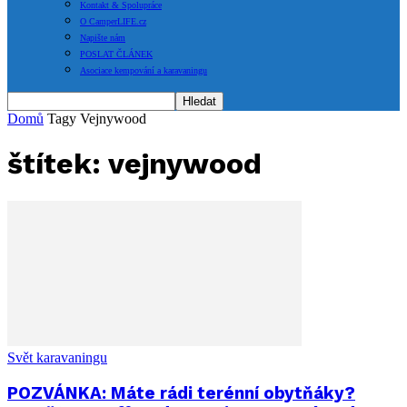
Kontakt & Spolupráce
O CamperLIFE.cz
Napište nám
POSLAT ČLÁNEK
Asociace kempování a karavaningu
Domů
Tagy
Vejnywood
štítek: vejnywood
Svět karavaningu
POZVÁNKA: Máte rádi terénní obytňáky?