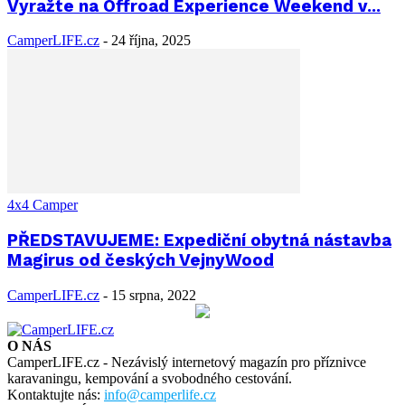
Vyražte na Offroad Experience Weekend v...
CamperLIFE.cz
-
24 října, 2025
4x4 Camper
PŘEDSTAVUJEME: Expediční obytná nástavba
Magirus od českých VejnyWood
CamperLIFE.cz
-
15 srpna, 2022
O NÁS
CamperLIFE.cz - Nezávislý internetový magazín pro příznivce
karavaningu, kempování a svobodného cestování.
Kontaktujte nás:
info@camperlife.cz