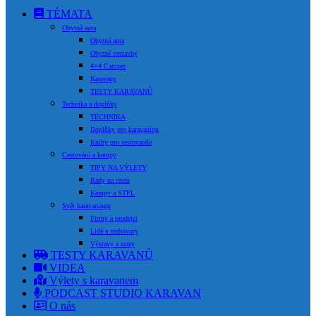
TÉMATA
Obytná auta
Obytná auta
Obytné vestavby
4×4 Camper
Karavany
TESTY KARAVANŮ
Technika a doplňky
TECHNIKA
Doplňky pro karavaning
Knihy pro cestovatele
Cestování a kempy
TIPY NA VÝLETY
Rady na cestu
Kempy a STPL
Svět karavaningu
Firmy a prodejci
Lidé a rozhovory
Výstavy a srazy
TESTY KARAVANŮ
VIDEA
Výlety s karavanem
PODCAST STUDIO KARAVAN
O nás