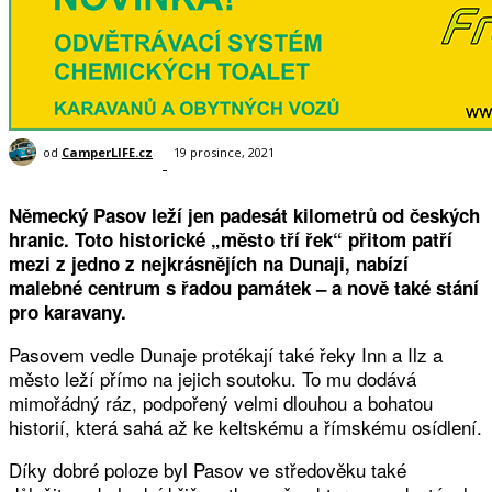
od
CamperLIFE.cz
19 prosince, 2021
-
Německý Pasov leží jen padesát kilometrů od českých
hranic. Toto historické „město tří řek“ přitom patří
mezi z jedno z nejkrásnějích na Dunaji, nabízí
malebné centrum s řadou památek – a nově také stání
pro karavany.
Pasovem vedle Dunaje protékají také řeky Inn a Ilz a
město leží přímo na jejich soutoku. To mu dodává
mimořádný ráz, podpořený velmi dlouhou a bohatou
historií, která sahá až ke keltskému a římskému osídlení.
Díky dobré poloze byl Pasov ve středověku také