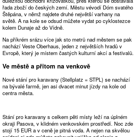
důležitou obchodní křižovatkou, přes kterou se dostávala
řada zboží do českých zemí. Městu vévodí Dóm svatého
Štěpána, v němž najdete druhé největší varhany na
světě. A na kole se odsud můžete vydat po cyklostezce
kolem Dunaje až do Vídně.
Na příkrém srázu více jak sto metrů nad městem se pak
nachází Veste Oberhaus, jeden z největších hradů v
Evropě, který je místem častých kulturní akcí a festivalů.
Ve městě a přitom na venkově
Nové stání pro karavany (Stellplatz = STPL) se nachází
na bývalé farmě, jen asi dvacet minut jízdy na kole od
centra města.
Stání pro karavany s celkem pěti místy leží na úplném
okraji Pasova, v klidném venkovském prostředí. Noc zde
stojí 15 EUR a v ceně je pitná voda. A nejen na skvělou
snídani si zde můžete zakoupit vajíčka od slepic z