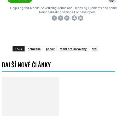
Facebook
Twitter
WhatsApp
Viber
TAGY
německo
pasov
stání pro karavany
stpl
DALŠÍ NOVÉ ČLÁNKY