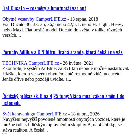
Fiat Ducato – rozměry a hmotnosti variant
Obytné vestavby
CamperLIFE.cz
-
13 srpna, 2018
Fiat Ducato 30, 33, 35, 36,5 nebo 42,5. L nebo H. Light, Heavy
nebo Maxi. Fiat posílá model Ducato do světa, v tolika různých
verzích,...
Poruchy AdBlue a DPF filtru: Drahá sranda, která čeká i na vás
TECHNIKA
CamperLIFE.cz
-
26 května, 2021
Zkontrolujte systém AdBlue: za 351 km nebude možné nastartovat.
Hláška, kterou ve svém obytném autě rozhodně vidět nechcete.
Jenže dříve nebo později uvidíte, a...
Řidičský průkaz sk. B na 4,25 tuny: Vláda musí zákon změnit do
listopadu
Svět karavaningu
CamperLIFE.cz
-
18 února, 2026
Navýšení nejvyšší povolené hmotnosti obytných vozidel, které je
možné řídit s řidičským oprávněním skupiny B, na 4 250 kg, se
stává realitou. A česká...