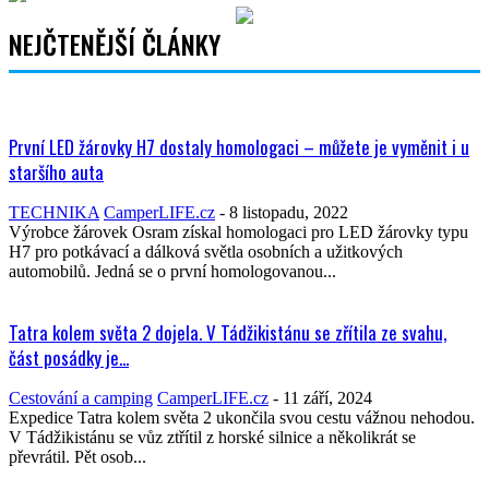
NEJČTENĚJŠÍ ČLÁNKY
První LED žárovky H7 dostaly homologaci – můžete je vyměnit i u
staršího auta
TECHNIKA
CamperLIFE.cz
-
8 listopadu, 2022
Výrobce žárovek Osram získal homologaci pro LED žárovky typu
H7 pro potkávací a dálková světla osobních a užitkových
automobilů. Jedná se o první homologovanou...
Tatra kolem světa 2 dojela. V Tádžikistánu se zřítila ze svahu,
část posádky je...
Cestování a camping
CamperLIFE.cz
-
11 září, 2024
Expedice Tatra kolem světa 2 ukončila svou cestu vážnou nehodou.
V Tádžikistánu se vůz ztřítil z horské silnice a několikrát se
převrátil. Pět osob...