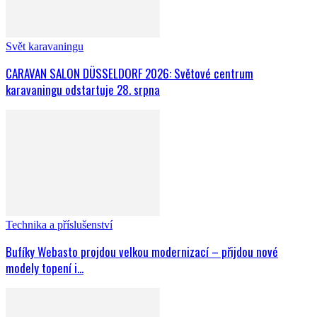
Svět karavaningu
CARAVAN SALON DÜSSELDORF 2026: Světové centrum
karavaningu odstartuje 28. srpna
Technika a příslušenství
Bufíky Webasto projdou velkou modernizací – přijdou nové
modely topení i...