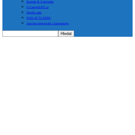
Kontakt & Spolupráce
O CamperLIFE.cz
Napište nám
POSLAT ČLÁNEK
Asociace kempování a karavaningu