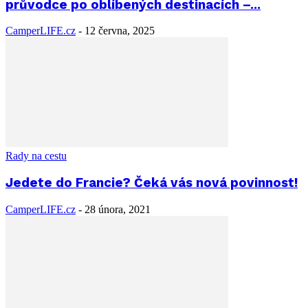
průvodce po oblíbených destinacích –...
CamperLIFE.cz
-
12 června, 2025
Rady na cestu
Jedete do Francie? Čeká vás nová povinnost!
CamperLIFE.cz
-
28 února, 2021