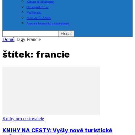
Kontakt & Spolupráce
O CamperLIFE.cz
Napište nám
POSLAT ČLÁNEK
Asociace kempování a karavaningu
Domů
Tagy
Francie
štítek: francie
Knihy pro cestovatele
KNIHY NA CESTY: Vyšly nové turistické