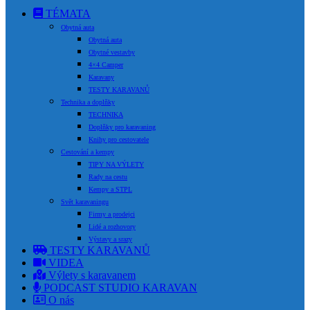
TÉMATA
Obytná auta
Obytná auta
Obytné vestavby
4×4 Camper
Karavany
TESTY KARAVANŮ
Technika a doplňky
TECHNIKA
Doplňky pro karavaning
Knihy pro cestovatele
Cestování a kempy
TIPY NA VÝLETY
Rady na cestu
Kempy a STPL
Svět karavaningu
Firmy a prodejci
Lidé a rozhovory
Výstavy a srazy
TESTY KARAVANŮ
VIDEA
Výlety s karavanem
PODCAST STUDIO KARAVAN
O nás