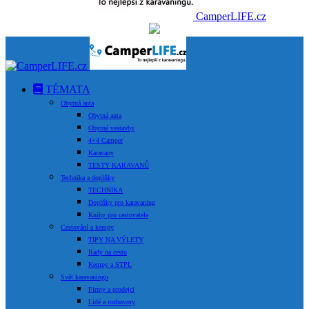
CamperLIFE.cz
TÉMATA
Obytná auta
Obytná auta
Obytné vestavby
4×4 Camper
Karavany
TESTY KARAVANŮ
Technika a doplňky
TECHNIKA
Doplňky pro karavaning
Knihy pro cestovatele
Cestování a kempy
TIPY NA VÝLETY
Rady na cestu
Kempy a STPL
Svět karavaningu
Firmy a prodejci
Lidé a rozhovory