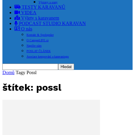
Výstavy a srazy
TESTY KARAVANŮ
VIDEA
Výlety s karavanem
PODCAST STUDIO KARAVAN
O nás
Kontakt & Spolupráce
O CamperLIFE.cz
Napište nám
POSLAT ČLÁNEK
Asociace kempování a karavaningu
Domů
Tagy
Possl
štítek: possl