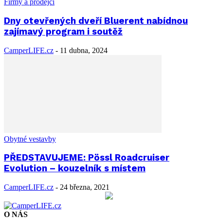
Firmy a prodejci
Dny otevřených dveří Bluerent nabídnou
zajímavý program i soutěž
CamperLIFE.cz
-
11 dubna, 2024
Obytné vestavby
PŘEDSTAVUJEME: Pössl Roadcruiser
Evolution – kouzelník s místem
CamperLIFE.cz
-
24 března, 2021
O NÁS