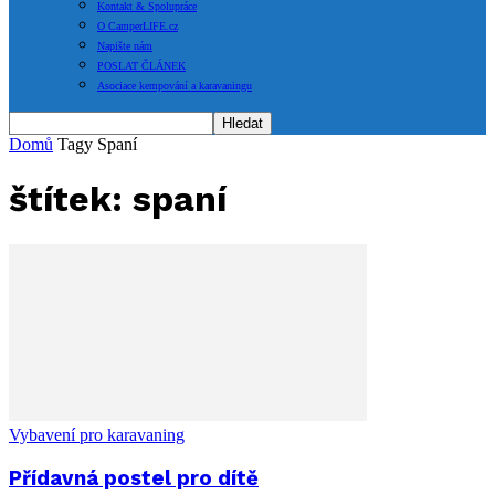
Kontakt & Spolupráce
O CamperLIFE.cz
Napište nám
POSLAT ČLÁNEK
Asociace kempování a karavaningu
Domů
Tagy
Spaní
štítek: spaní
Vybavení pro karavaning
Přídavná postel pro dítě