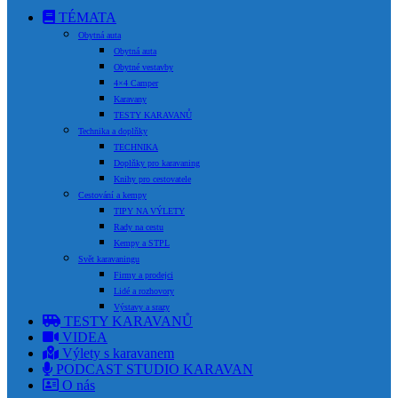
TÉMATA
Obytná auta
Obytná auta
Obytné vestavby
4×4 Camper
Karavany
TESTY KARAVANŮ
Technika a doplňky
TECHNIKA
Doplňky pro karavaning
Knihy pro cestovatele
Cestování a kempy
TIPY NA VÝLETY
Rady na cestu
Kempy a STPL
Svět karavaningu
Firmy a prodejci
Lidé a rozhovory
Výstavy a srazy
TESTY KARAVANŮ
VIDEA
Výlety s karavanem
PODCAST STUDIO KARAVAN
O nás