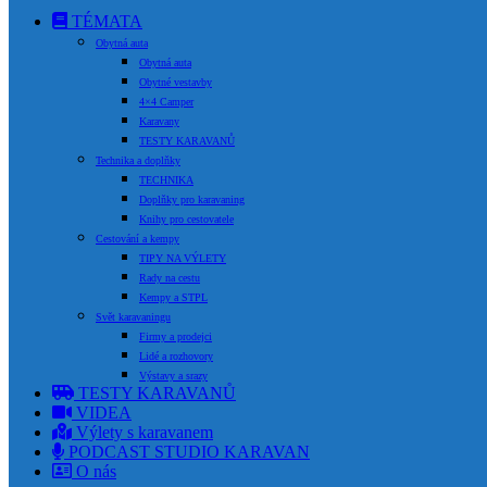
TÉMATA
Obytná auta
Obytná auta
Obytné vestavby
4×4 Camper
Karavany
TESTY KARAVANŮ
Technika a doplňky
TECHNIKA
Doplňky pro karavaning
Knihy pro cestovatele
Cestování a kempy
TIPY NA VÝLETY
Rady na cestu
Kempy a STPL
Svět karavaningu
Firmy a prodejci
Lidé a rozhovory
Výstavy a srazy
TESTY KARAVANŮ
VIDEA
Výlety s karavanem
PODCAST STUDIO KARAVAN
O nás