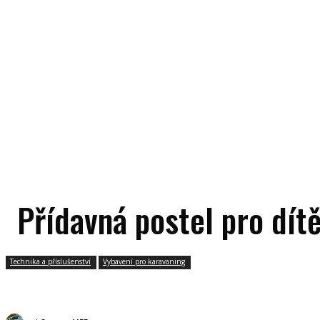
Přídavná postel pro dít
Technika a příslušenství
Vybavení pro karavaning