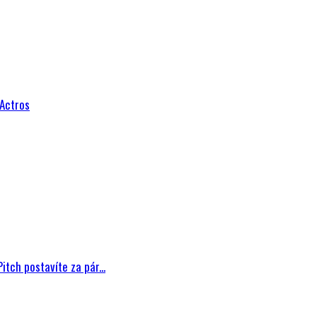
 Actros
tch postavíte za pár...