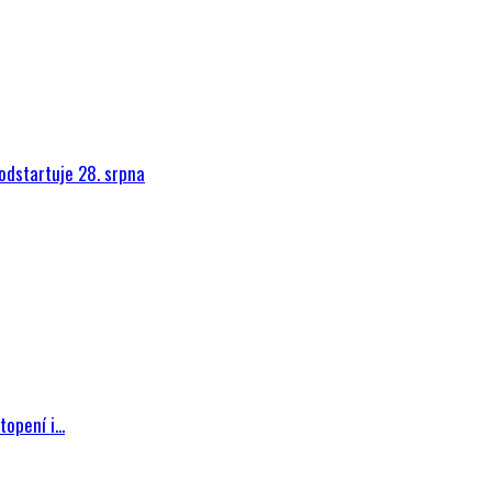
dstartuje 28. srpna
pení i...