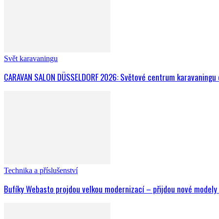
Svět karavaningu
CARAVAN SALON DÜSSELDORF 2026: Světové centrum karavaningu o
Technika a příslušenství
Bufíky Webasto projdou velkou modernizací – přijdou nové modely to