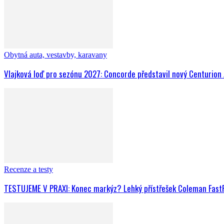
Obytná auta, vestavby, karavany
Vlajková loď pro sezónu 2027: Concorde představil nový Centurion
Recenze a testy
TESTUJEME V PRAXI: Konec markýz? Lehký přístřešek Coleman FastPi