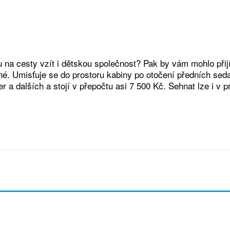
ou na cesty vzít i dětskou společnost? Pak by vám mohlo při
né. Umisťuje se do prostoru kabiny po otočení předních seda
r a dalších a stojí v přepočtu asi 7 500 Kč. Sehnat lze i v 
t
Facebook
Twitter
WhatsApp
Emai