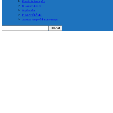
Kontakt & Spolupráce
O CamperLIFE.cz
Napište nám
POSLAT ČLÁNEK
Asociace kempování a karavaningu