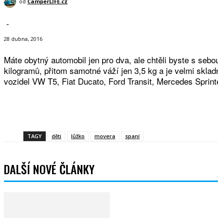
od
CamperLIFE.cz
-
28 dubna, 2016
Máte obytný automobil jen pro dva, ale chtěli byste s seb
kilogramů, přitom samotné váží jen 3,5 kg a je velmi sklad
vozidel VW T5, Fiat Ducato, Ford Transit, Mercedes Sprinte
Sdíle
TAGY
děti
lůžko
movera
spaní
DALŠÍ NOVÉ ČLÁNKY