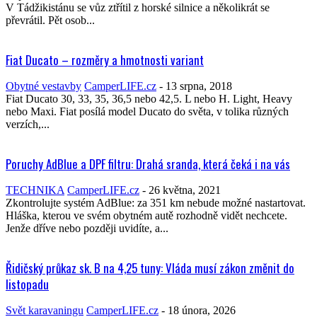
V Tádžikistánu se vůz ztřítil z horské silnice a několikrát se
převrátil. Pět osob...
Fiat Ducato – rozměry a hmotnosti variant
Obytné vestavby
CamperLIFE.cz
-
13 srpna, 2018
Fiat Ducato 30, 33, 35, 36,5 nebo 42,5. L nebo H. Light, Heavy
nebo Maxi. Fiat posílá model Ducato do světa, v tolika různých
verzích,...
Poruchy AdBlue a DPF filtru: Drahá sranda, která čeká i na vás
TECHNIKA
CamperLIFE.cz
-
26 května, 2021
Zkontrolujte systém AdBlue: za 351 km nebude možné nastartovat.
Hláška, kterou ve svém obytném autě rozhodně vidět nechcete.
Jenže dříve nebo později uvidíte, a...
Řidičský průkaz sk. B na 4,25 tuny: Vláda musí zákon změnit do
listopadu
Svět karavaningu
CamperLIFE.cz
-
18 února, 2026