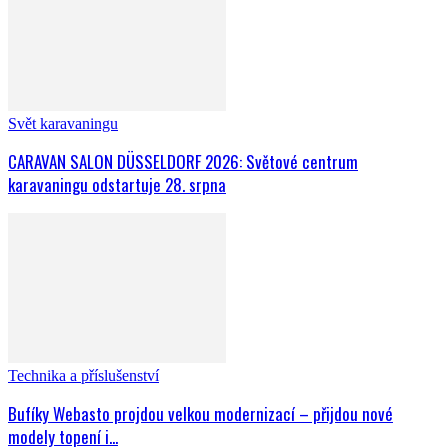
Svět karavaningu
CARAVAN SALON DÜSSELDORF 2026: Světové centrum
karavaningu odstartuje 28. srpna
Technika a příslušenství
Bufíky Webasto projdou velkou modernizací – přijdou nové
modely topení i...