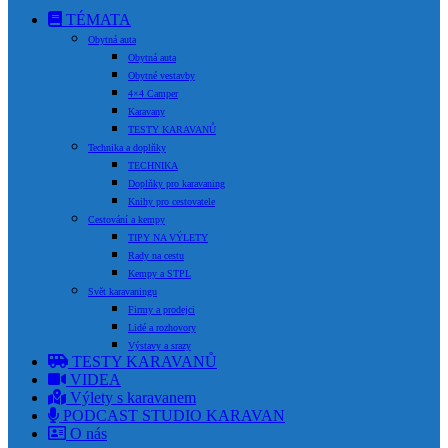
TÉMATA
Obytná auta
Obytná auta
Obytné vestavby
4×4 Camper
Karavany
TESTY KARAVANŮ
Technika a doplňky
TECHNIKA
Doplňky pro karavaning
Knihy pro cestovatele
Cestování a kempy
TIPY NA VÝLETY
Rady na cestu
Kempy a STPL
Svět karavaningu
Firmy a prodejci
Lidé a rozhovory
Výstavy a srazy
TESTY KARAVANŮ
VIDEA
Výlety s karavanem
PODCAST STUDIO KARAVAN
O nás