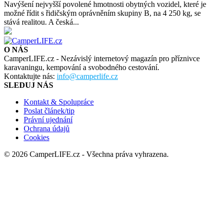
Navýšení nejvyšší povolené hmotnosti obytných vozidel, které je
možné řídit s řidičským oprávněním skupiny B, na 4 250 kg, se
stává realitou. A česká...
O NÁS
CamperLIFE.cz - Nezávislý internetový magazín pro příznivce
karavaningu, kempování a svobodného cestování.
Kontaktujte nás:
info@camperlife.cz
SLEDUJ NÁS
Kontakt & Spolupráce
Poslat článek/tip
Právní ujednání
Ochrana údajů
Cookies
© 2026 CamperLIFE.cz - Všechna práva vyhrazena.