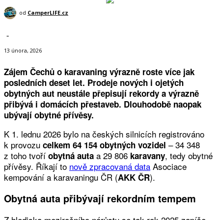
od
CamperLIFE.cz
-
13 února, 2026
Zájem Čechů o karavaning výrazně roste více jak
posledních deset let. Prodeje nových i ojetých
obytných aut neustále přepisují rekordy a výrazně
přibývá i domácích přestaveb. Dlouhodobě naopak
ubývají obytné přívěsy.
K 1. lednu 2026 bylo na českých silnicích registrováno
k provozu
– 34 348
celkem 64 154 obytných vozidel
z toho tvoří
a 29 806
, tedy obytné
obytná auta
karavany
přívěsy. Říkají to
nově zpracovaná data
Asociace
kempování a karavaningu ČR (
).
AKK ČR
Obytná auta přibývají rekordním tempem
Z hlediska meziročního nárůstu se tak rok 2025 zapíše