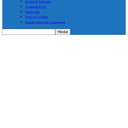
Kontakt & Spolupráce
O CamperLIFE.cz
Napište nám
POSLAT ČLÁNEK
Asociace kempování a karavaningu