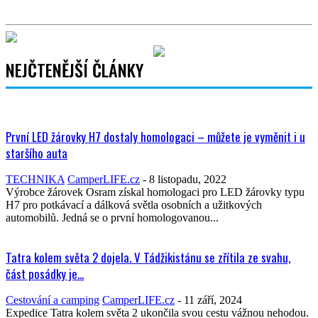
NEJČTENĚJŠÍ ČLÁNKY
První LED žárovky H7 dostaly homologaci – můžete je vyměnit i u
staršího auta
TECHNIKA
CamperLIFE.cz
-
8 listopadu, 2022
Výrobce žárovek Osram získal homologaci pro LED žárovky typu
H7 pro potkávací a dálková světla osobních a užitkových
automobilů. Jedná se o první homologovanou...
Tatra kolem světa 2 dojela. V Tádžikistánu se zřítila ze svahu,
část posádky je...
Cestování a camping
CamperLIFE.cz
-
11 září, 2024
Expedice Tatra kolem světa 2 ukončila svou cestu vážnou nehodou.