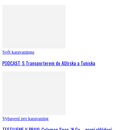
Svět karavaningu
PODCAST: S Transporterem do Alžírska a Tuniska
Vybavení pro karavaning
TESTUJEME V PRAXI: Coleman Snap `N Go – první skládací