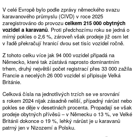
V celé Evropě bylo podle zprávy německého svazu
karavanového průmyslu (CIVD) v roce 2025
zaregistrováno do provozu
celkem 215 000 obytných
. Proti předchozímu roku se jedná o
vozidel a karavanů
mírný pokles o 2,6 %, zároveň však prodeje již osm let
v řadě překračují hranicí dvou set tisíc vozidel ročně.
Z tohoto celku více jak 94 000 vozidel připadá na
Německo, které tak zůstává naprosto dominantním
trhem, druhý největší počet registrací přes 33 000 zažila
Francie a necelých 26 000 vozidel si připisuje Velká
Británie.
Celková čísla na jednotlivých trzích se ve srovnání
s rokem 2024 nijak zásadně neliší, případný nárůst nebo
pokles se děje v desetinách procenta. Propadají se však
prodeje obytných přívěsů – v Německu o 13 %, ve Velké
Británii dokonce o 19 %, lehký nárůst je u karavanů
patrný jen v Nizozemí a Polsku.