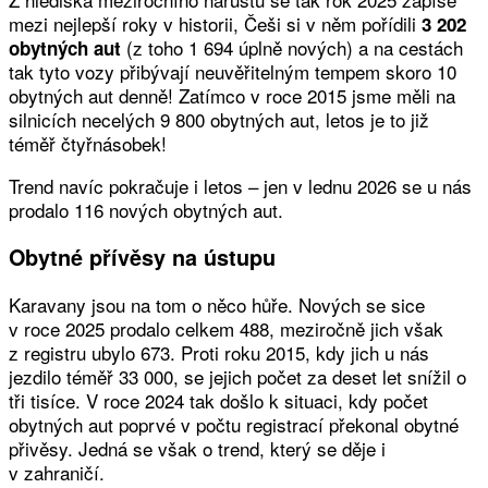
mezi nejlepší roky v historii, Češi si v něm pořídili
3 202
(z toho 1 694 úplně nových) a na cestách
obytných aut
tak tyto vozy přibývají neuvěřitelným tempem skoro 10
obytných aut denně! Zatímco v roce 2015 jsme měli na
silnicích necelých 9 800 obytných aut, letos je to již
téměř čtyřnásobek!
Trend navíc pokračuje i letos – jen v lednu 2026 se u nás
prodalo 116 nových obytných aut.
Obytné přívěsy na ústupu
Karavany jsou na tom o něco hůře. Nových se sice
v roce 2025 prodalo celkem 488, meziročně jich však
z registru ubylo 673. Proti roku 2015, kdy jich u nás
jezdilo téměř 33 000, se jejich počet za deset let snížil o
tři tisíce. V roce 2024 tak došlo k situaci, kdy počet
obytných aut poprvé v počtu registrací překonal obytné
přivěsy. Jedná se však o trend, který se děje i
v zahraničí.